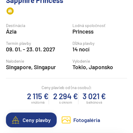
Sapphire Princess
Destinácia
Lodná spoločnosť
Ázia
Princess
Termín plavby
Dĺžka plavby
09. 01. - 23. 01. 2027
14 nocí
Nalodenie
Vylodenie
Singapore, Singapur
Tokio, Japonsko
Ceny plavieb od (na osobu):
2 115 €
2 294 €
3 021 €
vnútorná
s oknom
balkónová
Ceny plavby
Fotogaléria