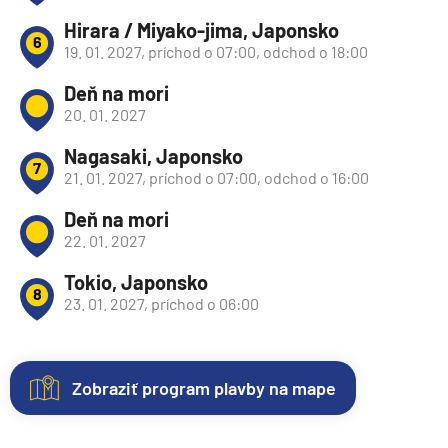
Hirara / Miyako-jima, Japonsko
6
19. 01. 2027, príchod o 07:00, odchod o 18:00
Deň na mori
20. 01. 2027
Nagasaki, Japonsko
7
21. 01. 2027, príchod o 07:00, odchod o 16:00
Deň na mori
22. 01. 2027
Tokio, Japonsko
8
23. 01. 2027, príchod o 06:00
Zobraziť program plavby na mape
Nezáväzná
Kajuty
O
Fotogaléria
Hodnotenie