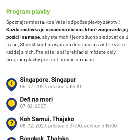
Program plavby
Spoznajte miesta, kde Vaša loď počas plavby zakotví!
Každá zastávka je označená číslom, ktoré zodpovedá jej
pozícii na mape
, aby ste mohli jednoducho sledovať celú
trasu. Stačí kliknúť na vybranú destináciu a zistíte viac o
každej z nich. Pre ešte lepší prehľad si môžete celý
program plavby prezrieť priamo na mape.
Singapore, Singapur
1
06. 02. 2027, odchod o 16:00
Deň na mori
07. 02. 2027
Koh Samui, Thajsko
2
08. 02. 2027, príchod o 07:00, odchod o 16:00
Bangkok, Thajsko