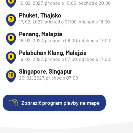
16. 02. 2027, príchod o 10:00, odchod o 20:00
Phuket, Thajsko
7
17. 02. 2027, príchod o 07:00, odchod o 18:00
Penang, Malajzia
8
18. 02. 2027, príchod o 08:00, odchod o 17:00
Pelabuhan Klang, Malajzia
9
19. 02. 2027, príchod o 07:00, odchod o 17:00
Singapore, Singapur
10
20. 02. 2027, príchod o 07:00
Zobraziť program plavby na mape
Nezáväzná
Kajuty
O
Fotogaléria
Hodnotenie
rezervácia
lodi
Každá
Vitajte
Spokojnosť
plavby
loď
vo
zákazníkov