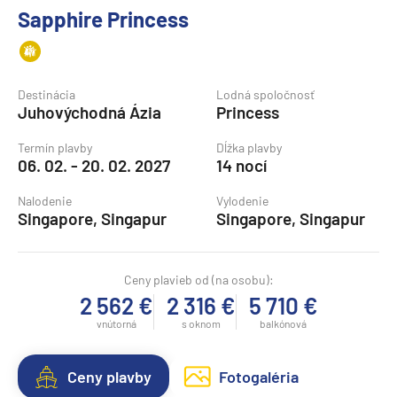
Sapphire Princess
Destinácia
Lodná spoločnosť
Juhovýchodná Ázia
Princess
Termín plavby
Dĺžka plavby
06. 02. - 20. 02. 2027
14 nocí
Nalodenie
Vylodenie
Singapore, Singapur
Singapore, Singapur
Ceny plavieb od (na osobu):
2 562 €
2 316 €
5 710 €
vnútorná
s oknom
balkónová
Ceny plavby
Fotogaléria