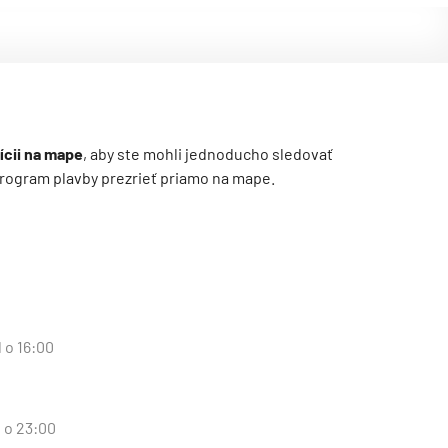
ícii na mape
, aby ste mohli jednoducho sledovať
ý program plavby prezrieť priamo na mape.
 o 16:00
d o 23:00