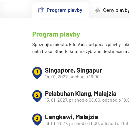
Kanárske ostrovy a Ma
Program plavby
Ceny plavb
Karibik a Stredná Ameri
Bahamy
Program plavby
Bermudy
Južný Karibik
Spoznajte miesta, kde Vaša loď počas plavby zak
celú trasu. Stačí kliknúť na vybranú destináciu a
Kalifornia a Mexiko
Karibik a Stredná Ame
Singapore, Singapur
1
Východný Karibik
14. 01. 2027, odchod o 16:00
Západný Karibik
Pelabuhan Klang, Malajzia
Severná Amerika
2
15. 01. 2027, príchod o 08:00, odchod o 18:
Aljaška
Kanada a Nové Anglick
Langkawi, Malajzia
3
Západné pobrežie USA
16. 01. 2027, príchod o 11:00, odchod o 20: