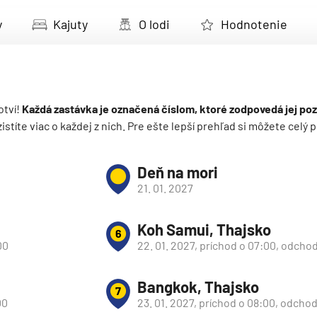
deira
y
Kajuty
O lodi
Hodnotenie
ka
otví!
Každá zastávka je označená číslom, ktoré zodpovedá jej poz
 zistíte viac o každej z nich. Pre ešte lepší prehľad si môžete cel
rika
Deň na mori
21. 01. 2027
Koh Samui, Thajsko
6
00
22. 01. 2027, príchod o 07:00, odchod
o
Bangkok, Thajsko
7
00
23. 01. 2027, príchod o 08:00, odcho