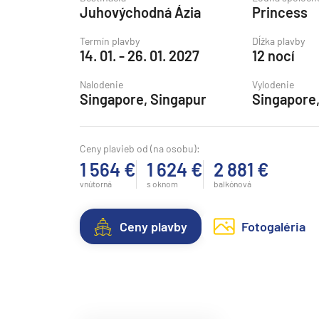
Juhovýchodná Ázia
Princess
Grónsko
Island
Termín plavby
Dĺžka plavby
14. 01. - 26. 01. 2027
12 nocí
Nórske fjordy
Nalodenie
Vylodenie
Nórske fjordy a Pobalt
Singapore, Singapur
Singapore,
Pobaltie
Severná Európa
Ceny plavieb od (na osobu):
Severozápadná Európa
1 564 €
1 624 €
2 881 €
Britské ostrovy a Írsko
vnútorná
s oknom
balkónová
Pobrežie Európy
Ceny plavby
Fotogaléria
Severozápadná Európ
Kanárske ostrovy, Madei
Azorské ostrovy
Kanárske ostrovy