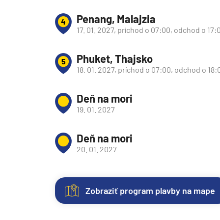
Južná Amerika
Penang, Malajzia
4
Južná Amerika
17. 01. 2027, príchod o 07:00, odchod o 17:
Arabský polostrov
Červené more
Phuket, Thajsko
5
18. 01. 2027, príchod o 07:00, odchod o 18:
Emiráty a Perzský záliv
Ázia
Deň na mori
Ázia
19. 01. 2027
India
Deň na mori
Japonsko
20. 01. 2027
Juhovýchodná Ázia
Austrália a Nový Zéland
Austrália a Nový Zélan
Zobraziť program plavby na mape
Afrika a Indický oceán
Nezáväzná
Kajuty
O
Hodnotenie