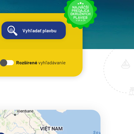
Vyhľadať plavbu
Rozšírené
vyhľadávanie