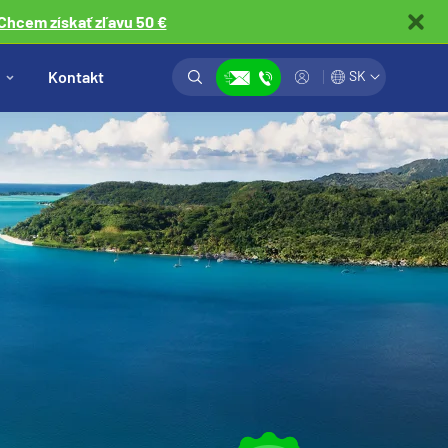
Chcem získať zľavu 50 €
Vyhľadávanie
Prihlásiť
Kontakt
SK
Zobraziť kontakty