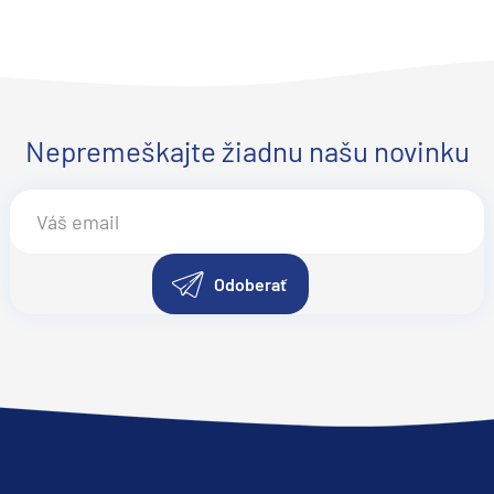
Nepremeškajte žiadnu našu novinku
Odoberať
segment