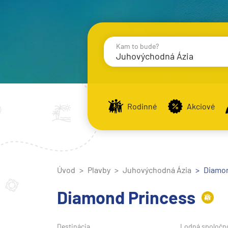
Kam to bude?
Juhovýchodná Ázia
Destinácie
Príst
Rodinné
Akciové
Stredomorie
Stredomorie
Úvod
Plavby
Juhovýchodná Ázia
Stredomorie a Portug
Diamon
Východné Stredomori
Diamond Princess
Západné Stredomorie
Severná Európa
Destinácia
Lodná spoločn