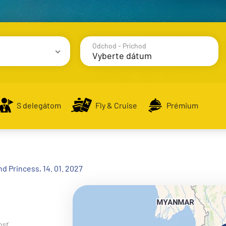
Odchod - Príchod
avy
S delegátom
Fly & Cruise
Prémium
alsko
d Princess, 14. 01. 2027
e
osť