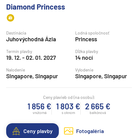
Diamond Princess
Destinácia
Lodná spoločnosť
Juhovýchodná Ázia
Princess
Termín plavby
Dĺžka plavby
19. 12. - 02. 01. 2027
14 nocí
Nalodenie
Vylodenie
Singapore, Singapur
Singapore, Singapur
Ceny plavieb od (na osobu):
1 856 €
1 803 €
2 665 €
vnútorná
s oknom
balkónová
Ceny plavby
Fotogaléria