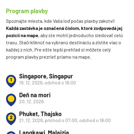
Program plavby
Spoznajte miesta, kde Vaša loď počas plavby zakotví!
Každá zastávka je označená číslom, ktoré zodpovedá jej
pozícii na mape
, aby ste mohli jednoducho sledovať celú
trasu. Stačí kliknúť na vybranú destináciu a zistíte viac o
každej z nich. Pre ešte lepší prehľad si môžete celý
program plavby prezrieť priamo na mape.
Singapore, Singapur
1
19. 12. 2026, odchod o 16:00
Deň na mori
20. 12. 2026
Phuket, Thajsko
2
21. 12. 2026, príchod o 07:00, odchod o 18:00
Langkawi, Malajzia