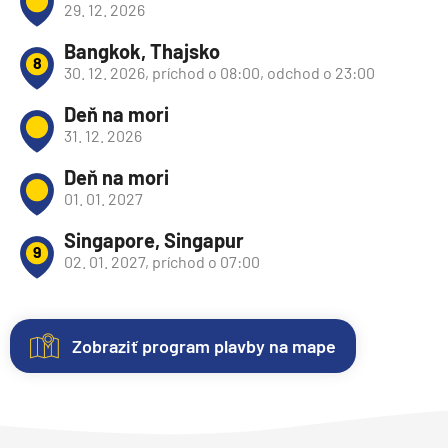
29. 12. 2026
Bangkok, Thajsko
8
30. 12. 2026, príchod o 08:00, odchod o 23:00
Deň na mori
31. 12. 2026
Deň na mori
01. 01. 2027
Singapore, Singapur
9
02. 01. 2027, príchod o 07:00
Zobraziť program plavby na mape
Nezáväzná
Kajuty
O
Hodnotenie
rezervácia
lodi
Každá
Spokojnosť
plavby
loď
zákazníkov