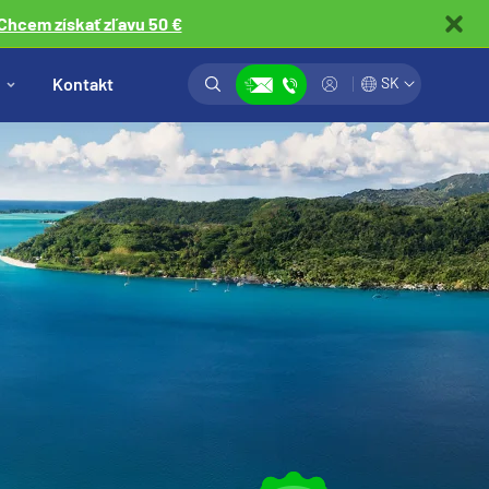
Chcem získať zľavu 50 €
Vyhľadávanie
Prihlásiť
Kontakt
SK
Zobraziť kontakty