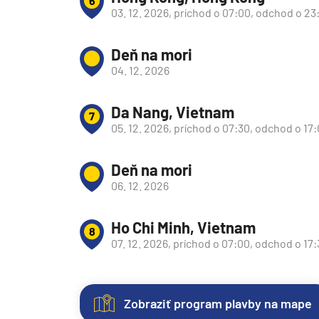
6
Afrika
03. 12. 2026, príchod o 07:00, odchod o 23
Indický oceán
Seychely a Maurícius
Deň na mori
04. 12. 2026
Havaj a Južný Pacifik
Havajské ostrovy
Da Nang, Vietnam
7
Tahiti a Južný Pacifik
05. 12. 2026, príchod o 07:30, odchod o 17
Repozičné plavby
Deň na mori
Repozičné plavby
06. 12. 2026
Transatlantické plavby
⇆ Panamský kanál
Ho Chi Minh, Vietnam
8
07. 12. 2026, príchod o 07:00, odchod o 17
⇆ Pobrežie Európy
⇆ Suezský prieplav
Plavby okolo sveta
Zobraziť program plavby na mape
Plavba okolo sveta - 