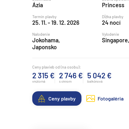
Ázia
Princess
Grónsko
Island
Termín plavby
Dĺžka plavby
25. 11. - 19. 12. 2026
24 nocí
Nórske fjordy
Nalodenie
Vylodenie
Nórske fjordy a Pobalt
Jokohama,
Singapore,
Pobaltie
Japonsko
Severná Európa
Severozápadná Európa
Ceny plavieb od (na osobu):
2 315 €
2 746 €
5 042 €
Britské ostrovy a Írsko
vnútorná
s oknom
balkónová
Pobrežie Európy
Severozápadná Európ
Ceny plavby
Fotogaléria
Kanárske ostrovy, Madei
Azorské ostrovy
Kanárske ostrovy