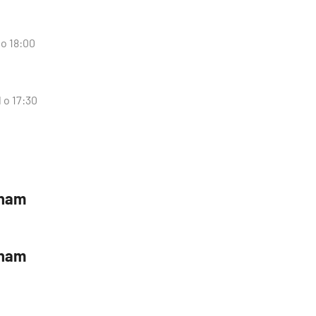
 o 18:00
 o 17:30
tnam
tnam