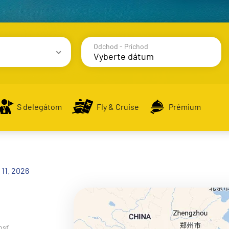
Odchod - Príchod
avy
S delegátom
Fly & Cruise
Prémium
alsko
 11. 2026
e
osť