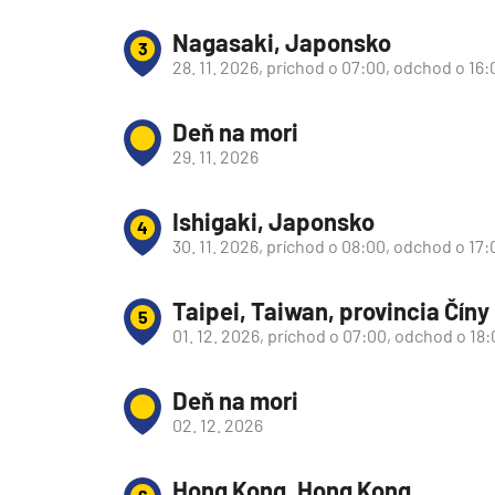
Južná Amerika
Nagasaki, Japonsko
3
Južná Amerika
28. 11. 2026, príchod o 07:00, odchod o 16:
Arabský polostrov
Červené more
Deň na mori
29. 11. 2026
Emiráty a Perzský záliv
Ázia
Ishigaki, Japonsko
4
Ázia
30. 11. 2026, príchod o 08:00, odchod o 17:
India
Taipei, Taiwan, provincia Číny
Japonsko
5
01. 12. 2026, príchod o 07:00, odchod o 18
Juhovýchodná Ázia
Austrália a Nový Zéland
Deň na mori
Austrália a Nový Zélan
02. 12. 2026
Afrika a Indický oceán
Hong Kong, Hong Kong