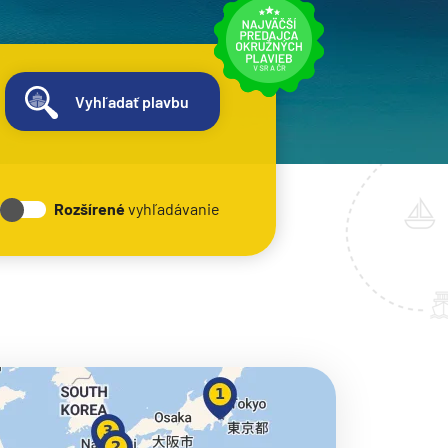
Vyhľadať plavbu
Rozšírené
vyhľadávanie