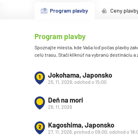
Kanárske ostrovy a Ma
Program plavby
Ceny plavb
Karibik a Stredná Ameri
Bahamy
Program plavby
Bermudy
Južný Karibik
Spoznajte miesta, kde Vaša loď počas plavby zak
celú trasu. Stačí kliknúť na vybranú destináciu a
Kalifornia a Mexiko
Karibik a Stredná Ame
Jokohama, Japonsko
1
Východný Karibik
25. 11. 2026, odchod o 15:00
Západný Karibik
Deň na mori
Severná Amerika
26. 11. 2026
Aljaška
Kanada a Nové Anglick
Kagoshima, Japonsko
2
Západné pobrežie USA
27. 11. 2026, príchod o 09:00, odchod o 18: