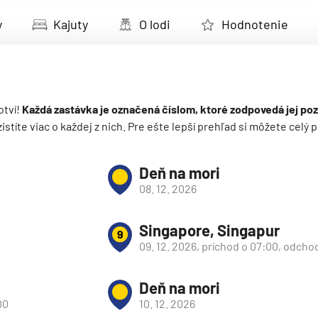
deira
y
Kajuty
O lodi
Hodnotenie
ka
otví!
Každá zastávka je označená číslom, ktoré zodpovedá jej poz
 zistíte viac o každej z nich. Pre ešte lepší prehľad si môžete cel
rika
Deň na mori
08. 12. 2026
Singapore, Singapur
9
09. 12. 2026, príchod o 07:00, odcho
o
Deň na mori
00
10. 12. 2026