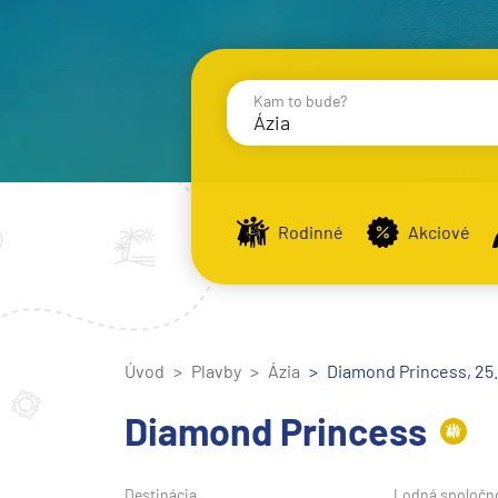
Kam to bude?
Ázia
Destinácie
Príst
Rodinné
Akciové
Stredomorie
Stredomorie
Úvod
Plavby
Ázia
Stredomorie a Portug
Diamond Princess, 25.
Východné Stredomori
Diamond Princess
Západné Stredomorie
Severná Európa
Destinácia
Lodná spoločn