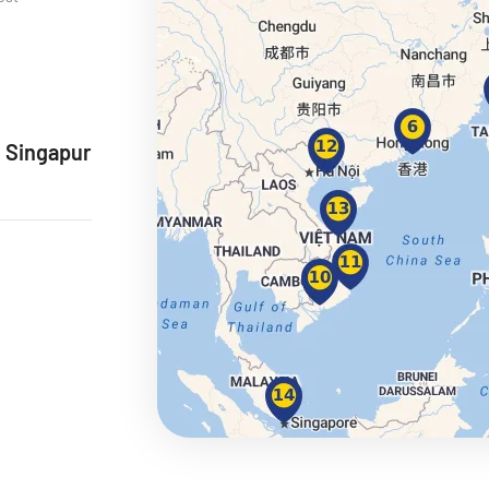
ie
 Singapur
a
ra a Maroko