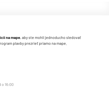
ícii na mape
, aby ste mohli jednoducho sledovať
ý program plavby prezrieť priamo na mape.
d o 16:00