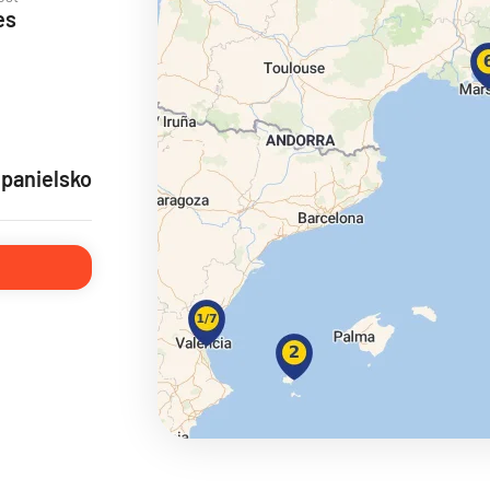
es
ie
Španielsko
a
ra a Maroko