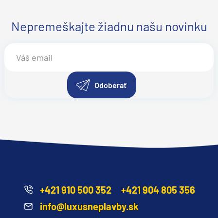
Nepremeškajte žiadnu našu novinku
Odoberať
d
+421 910 500 352
+421 904 805 356
info@luxusneplavby.sk