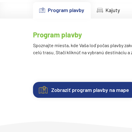
Kanárske ostrovy a Ma
Program plavby
Kajuty
Karibik a Stredná Ameri
Bahamy
Program plavby
Bermudy
Južný Karibik
Spoznajte miesta, kde Vaša loď počas plavby zak
celú trasu. Stačí kliknúť na vybranú destináciu a
Kalifornia a Mexiko
Karibik a Stredná Ame
Východný Karibik
Západný Karibik
Zobraziť program plavby na mape
Severná Amerika
Kajuty
O
Fotogaléria
Hodnotenie
Aljaška
lodi
Každá
Vitajte
Spokojnosť
Kanada a Nové Anglick
loď
vo
zákazníkov
Západné pobrežie USA
ponúka
fotogalérii
na
Plavebná