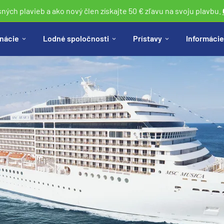
sných plavieb a ako nový člen získajte 50 € zľavu na svoju plavbu.
nácie
Lodné spoločnosti
Prístavy
Informácie