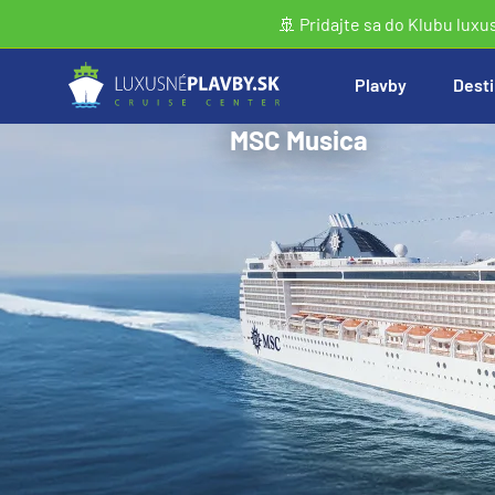
🚢 Pridajte sa do Klubu luxu
Plavby
Desti
MSC Musica
Vyhľadať