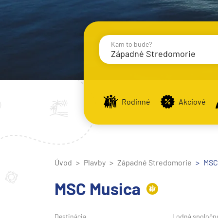
Kam to bude?
Západné Stredomorie
Destinácie
Príst
Rodinné
Akciové
Stredomorie
Stredomorie
Úvod
Plavby
Západné Stredomorie
Stredomorie a Portug
MSC 
Východné Stredomori
MSC Musica
Západné Stredomorie
Severná Európa
Destinácia
Lodná spoločn