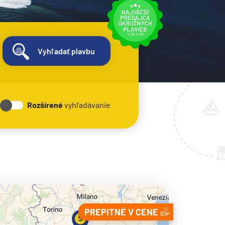
Vyhľadať plavbu
Rozšírené
vyhľadávanie
PREPITNÉ V CENE