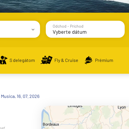
Odchod - Príchod
avy
S delegátom
Fly & Cruise
Prémium
alsko
Musica, 16. 07. 2026
e
osť