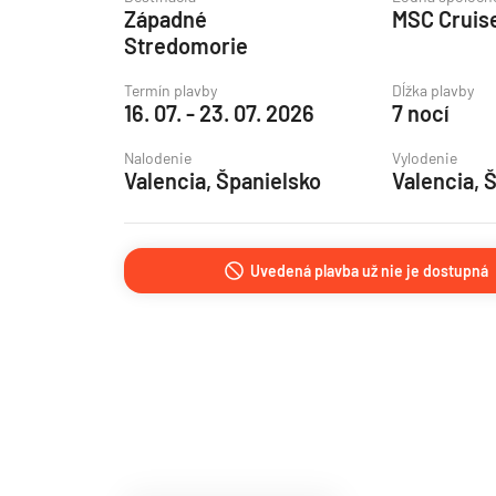
Západné
MSC Cruis
Grónsko
Stredomorie
Island
Termín plavby
Dĺžka plavby
Nórske fjordy
16. 07. - 23. 07. 2026
7 nocí
Nórske fjordy a Pobalt
Nalodenie
Vylodenie
Pobaltie
Valencia, Španielsko
Valencia, 
Severná Európa
Severozápadná Európa
Uvedená plavba už nie je dostupná
Britské ostrovy a Írsko
Pobrežie Európy
Severozápadná Európ
Kanárske ostrovy, Madei
Azorské ostrovy
Kanárske ostrovy