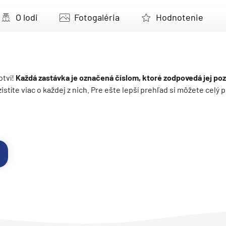
deira
O lodi
Fotogaléria
Hodnotenie
ka
otví!
Každá zastávka je označená číslom, ktoré zodpovedá jej poz
 zistíte viac o každej z nich. Pre ešte lepší prehľad si môžete cel
rika
o