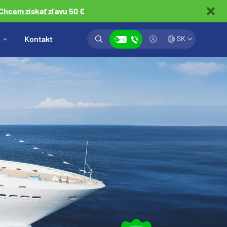
Chcem získať zľavu 50 €
Vyhľadávanie
Prihlásiť
Kontakt
SK
Zobraziť kontakty