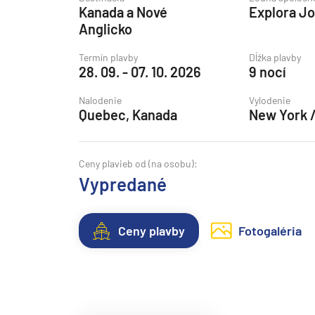
Kanada a Nové
Explora J
Grónsko
Anglicko
Island
Termín plavby
Dĺžka plavby
Nórske fjordy
28. 09. - 07. 10. 2026
9 nocí
Nórske fjordy a Pobalt
Nalodenie
Vylodenie
Pobaltie
Quebec, Kanada
New York 
Severná Európa
Severozápadná Európa
Ceny plavieb od (na osobu):
Vypredané
Britské ostrovy a Írsko
Pobrežie Európy
Ceny plavby
Fotogaléria
Severozápadná Európ
Kanárske ostrovy, Madei
Azorské ostrovy
Kanárske ostrovy