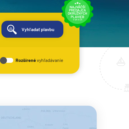
Vyhľadať plavbu
Rozšírené
vyhľadávanie