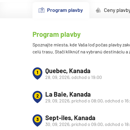
Kanárske ostrovy a Ma
Program plavby
Ceny plavb
Karibik a Stredná Ameri
Bahamy
Program plavby
Bermudy
Južný Karibik
Spoznajte miesta, kde Vaša loď počas plavby zak
celú trasu. Stačí kliknúť na vybranú destináciu a
Kalifornia a Mexiko
Karibik a Stredná Ame
Quebec, Kanada
1
Východný Karibik
28. 09. 2026, odchod o 19:00
Západný Karibik
La Baie, Kanada
Severná Amerika
2
29. 09. 2026, príchod o 08:00, odchod o 16
Aljaška
Kanada a Nové Anglic
Sept-iles, Kanada
3
Západné pobrežie USA
30. 09. 2026, príchod o 09:00, odchod o 18