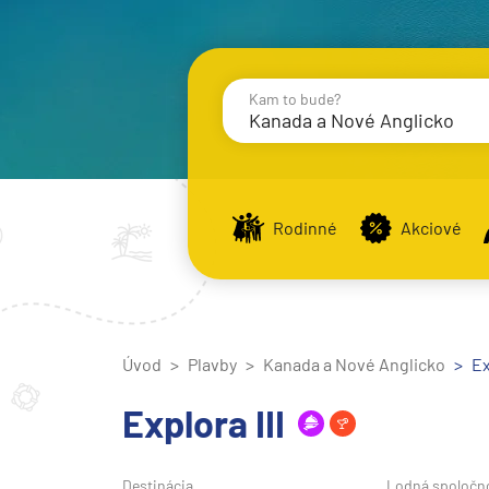
Kam to bude?
Kanada a Nové Anglicko
Destinácie
Príst
Rodinné
Akciové
Stredomorie
Stredomorie
Úvod
Plavby
Kanada a Nové Anglicko
Stredomorie a Portug
Ex
Východné Stredomori
Explora III
Západné Stredomorie
Severná Európa
Destinácia
Lodná spoločn