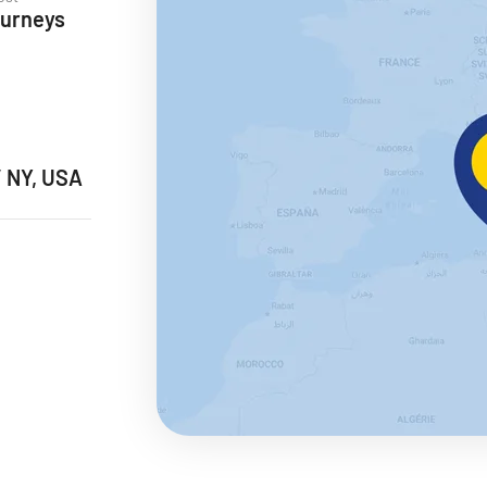
ourneys
ie
/ NY, USA
a
ra a Maroko