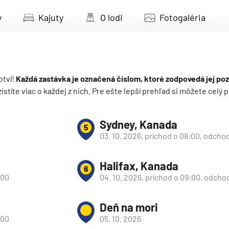
deira
y
Kajuty
O lodi
Fotogaléria
ka
otví!
Každá zastávka je označená číslom, ktoré zodpovedá jej poz
 zistíte viac o každej z nich. Pre ešte lepší prehľad si môžete cel
rika
Sydney, Kanada
5
03. 10. 2026, príchod o 08:00, odcho
Halifax, Kanada
6
:00
04. 10. 2026, príchod o 09:00, odcho
ko
Deň na mori
:00
05. 10. 2026