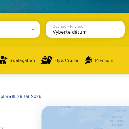
Odchod - Príchod
avy
S delegátom
Fly & Cruise
Prémium
alsko
plora III, 28. 09. 2026
e
osť