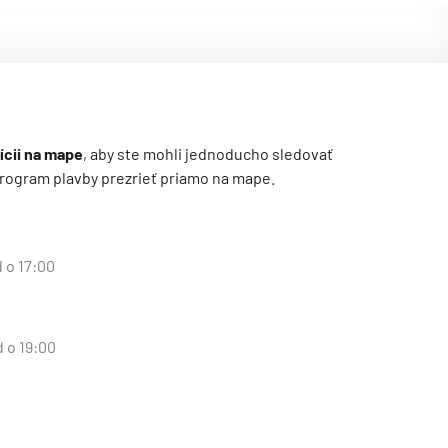
ícii na mape
, aby ste mohli jednoducho sledovať
ý program plavby prezrieť priamo na mape.
d o 17:00
d o 19:00