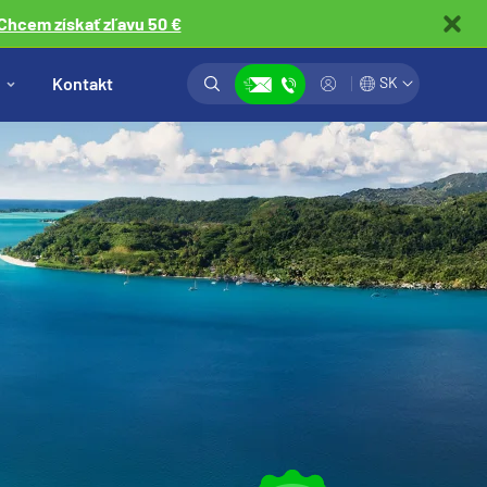
Chcem získať zľavu 50 €
Vyhľadávanie
Prihlásiť
Kontakt
SK
Zobraziť kontakty