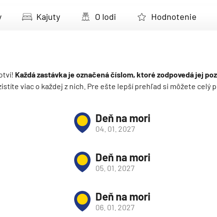
deira
y
Kajuty
O lodi
Hodnotenie
ka
otví!
Každá zastávka je označená číslom, ktoré zodpovedá jej poz
 zistíte viac o každej z nich. Pre ešte lepší prehľad si môžete cel
rika
Deň na mori
04. 01. 2027
Deň na mori
05. 01. 2027
o
Deň na mori
06. 01. 2027