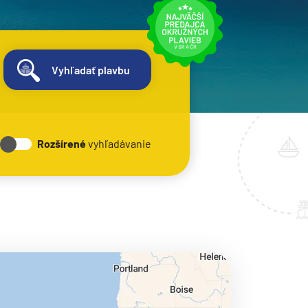
Vyhľadať plavbu
Rozšírené
vyhľadávanie