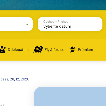
Odchod - Príchod
avy
S delegátom
Fly & Cruise
Prémium
alsko
cess, 26. 12. 2026
e
osť