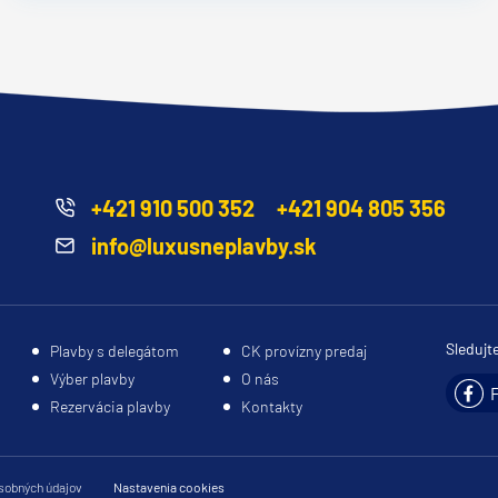
+421 910 500 352
+421 904 805 356
info@luxusneplavby.sk
Sledujt
Plavby s delegátom
CK provízny predaj
Výber plavby
O nás
Rezervácia plavby
Kontakty
sobných údajov
Nastavenia cookies