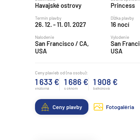
Havajské ostrovy
Princess
Grónsko
Island
Termín plavby
Dĺžka plavby
26. 12. - 11. 01. 2027
16 nocí
Nórske fjordy
Nalodenie
Vylodenie
Nórske fjordy a Pobalt
San Francisco / CA,
San Franci
Pobaltie
USA
USA
Severná Európa
Severozápadná Európa
Ceny plavieb od (na osobu):
1 633 €
1 686 €
1 908 €
Britské ostrovy a Írsko
vnútorná
s oknom
balkónová
Pobrežie Európy
Severozápadná Európ
Ceny plavby
Fotogaléria
Kanárske ostrovy, Madei
Azorské ostrovy
Kanárske ostrovy