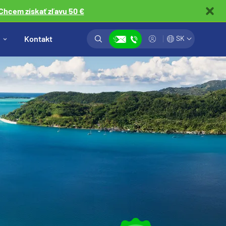
Chcem získať zľavu 50 €
Vyhľadávanie
Prihlásiť
Kontakt
SK
Zobraziť kontakty