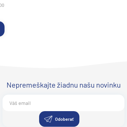
:00
Nepremeškajte žiadnu našu novinku
Odoberať
segment