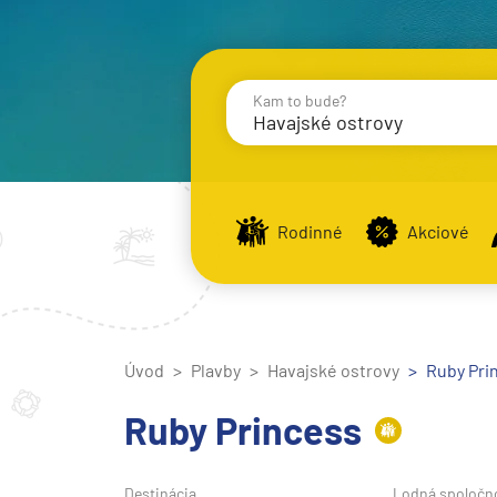
Kam to bude?
Havajské ostrovy
Destinácie
Príst
Rodinné
Akciové
Stredomorie
Stredomorie
Úvod
Plavby
Havajské ostrovy
Stredomorie a Portug
Ruby Prin
Východné Stredomori
Ruby Princess
Západné Stredomorie
Severná Európa
Destinácia
Lodná spoločn