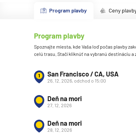
Kanárske ostrovy a Ma
Program plavby
Ceny plavb
Karibik a Stredná Ameri
Bahamy
Program plavby
Bermudy
Južný Karibik
Spoznajte miesta, kde Vaša loď počas plavby zak
celú trasu. Stačí kliknúť na vybranú destináciu a
Kalifornia a Mexiko
Karibik a Stredná Ame
San Francisco / CA, USA
1
Východný Karibik
26. 12. 2026, odchod o 15:00
Západný Karibik
Deň na mori
Severná Amerika
27. 12. 2026
Aljaška
Kanada a Nové Anglick
Deň na mori
Západné pobrežie USA
28. 12. 2026