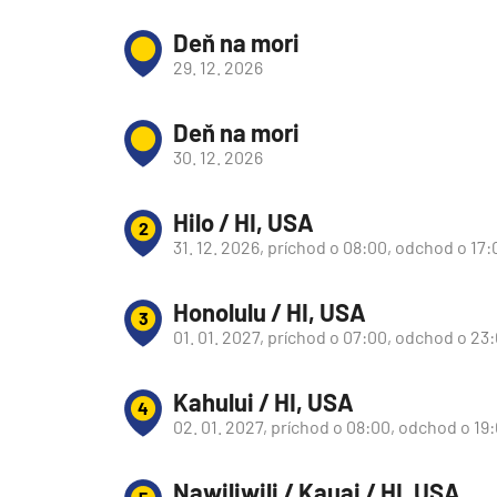
Južná Amerika
Deň na mori
Južná Amerika
29. 12. 2026
Arabský polostrov
Červené more
Deň na mori
30. 12. 2026
Emiráty a Perzský záliv
Ázia
Hilo / HI, USA
2
Ázia
31. 12. 2026, príchod o 08:00, odchod o 17:
India
Honolulu / HI, USA
Japonsko
3
01. 01. 2027, príchod o 07:00, odchod o 23
Juhovýchodná Ázia
Austrália a Nový Zéland
Kahului / HI, USA
4
Austrália a Nový Zélan
02. 01. 2027, príchod o 08:00, odchod o 19
Afrika a Indický oceán
Nawiliwili / Kauai / HI, USA