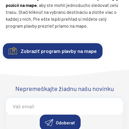
pozícii na mape
, aby ste mohli jednoducho sledovať celú
trasu. Stačí kliknúť na vybranú destináciu a zistíte viac o
každej z nich. Pre ešte lepší prehľad si môžete celý
program plavby prezrieť priamo na mape.
Zobraziť program plavby na mape
Kajuty
O
Fotogaléria
Hodnotenie
lodi
Každá
Vitajte
Spokojnosť
loď
vo
zákazníkov
Lodná
ponúka
fotogalérii
na
Nepremeškajte žiadnu našu novinku
spoločnosť:
niekoľko
lode
prvom
Carnival
kategórií
Carnival
mieste.
Cruise
kajút
Glory
Sme
.
Line
–
Objavte
radi
Loď
od
eleganciu
z
Odoberať
Carnival Glory
vnútorných
a
pozitívnych