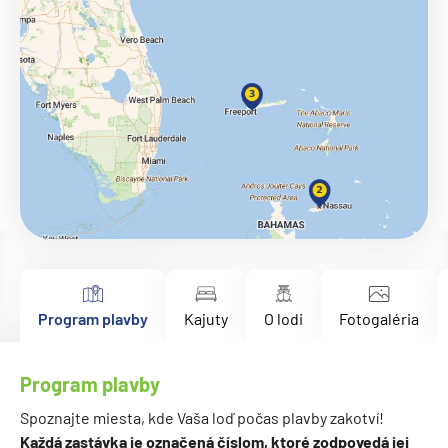
Program plavby
Kajuty
O lodi
Fotogaléria
Program plavby
Spoznajte miesta, kde Vaša loď počas plavby zakotví!
Každá zastávka je označená číslom, ktoré zodpovedá jej