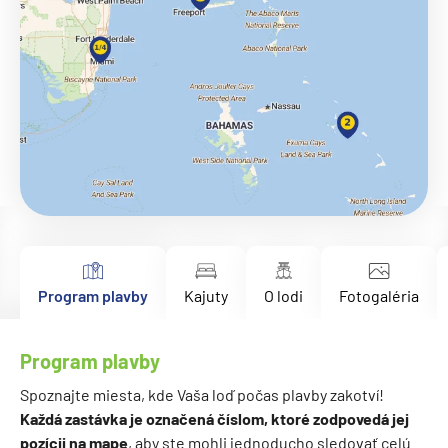
Program plavby
Kajuty
O lodi
Fotogaléria
Program plavby
Spoznajte miesta, kde Vaša loď počas plavby zakotví!
Každá zastávka je označená číslom, ktoré zodpovedá jej
pozícii na mape
, aby ste mohli jednoducho sledovať celú