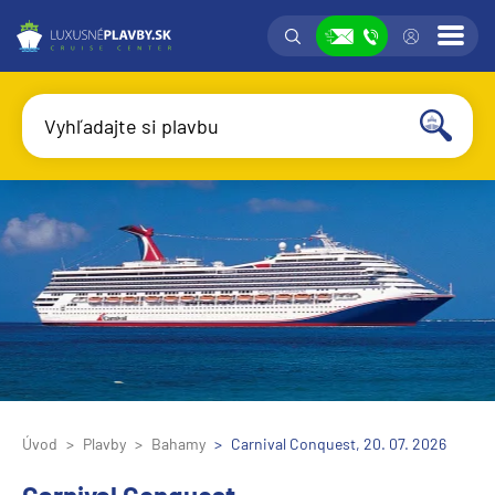
Vyhľadávanie
Prih
Zobraziť
Vyhľadajte si plavbu
Vyhľadať
Úvod
Plavby
Bahamy
Carnival Conquest, 20. 07. 2026