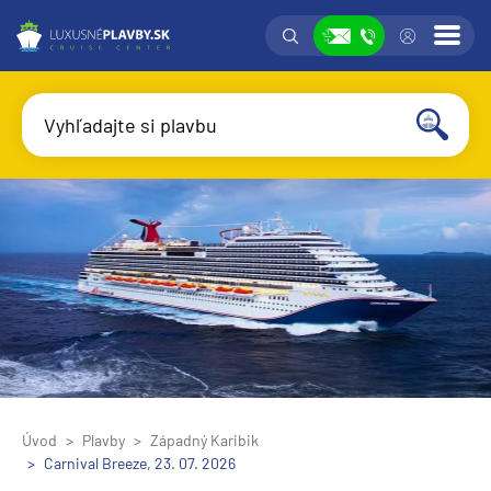
Vyhľadávanie
Prih
Zobraziť
Vyhľadajte si plavbu
Vyhľadať
Úvod
Plavby
Západný Karibik
Carnival Breeze, 23. 07. 2026