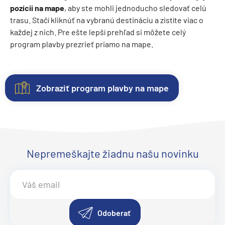
pozícii na mape
, aby ste mohli jednoducho sledovať celú
trasu. Stačí kliknúť na vybranú destináciu a zistíte viac o
každej z nich. Pre ešte lepší prehľad si môžete celý
program plavby prezrieť priamo na mape.
Zobraziť program plavby na mape
Kajuty
O
Fotogaléria
Hodnotenie
lodi
Každá
Vitajte
Spokojnosť
loď
vo
zákazníkov
Lodná
ponúka
fotogalérii
na
Nepremeškajte žiadnu našu novinku
spoločnosť:
niekoľko
lode
prvom
Carnival
kategórií
Carnival
mieste.
Cruise
kajút
Breeze
Sme
.
Line
–
Objavte
radi
Loď
od
eleganciu
z
Odoberať
Carnival Breeze
vnútorných
a
pozitívnych