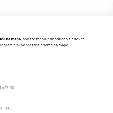
ícii na mape
, aby ste mohli jednoducho sledovať
ý program plavby prezrieť priamo na mape.
d o 17:00
 o 19:00