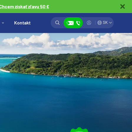
Chcem získať zľavu 50 €
Vyhľadávanie
Prihlásiť
Kontakt
SK
Zobraziť kontakty