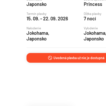
Japonsko
Princess
Grónsko
Island
Termín plavby
Dĺžka plavby
15. 09. - 22. 09. 2026
7 nocí
Nórske fjordy
Nalodenie
Vylodenie
Nórske fjordy a Pobalt
Jokohama,
Jokohama
Pobaltie
Japonsko
Japonsko
Severná Európa
Severozápadná Európa
Uvedená plavba už nie je dostupná
Britské ostrovy a Írsko
Pobrežie Európy
Severozápadná Európ
Kanárske ostrovy, Madei
Azorské ostrovy
Kanárske ostrovy