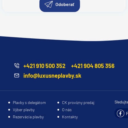
Odoberať
+421 910 500 352
+421 904 805 356
info@luxusneplavby.sk
Sledujt
Plavby s delegátom
CK provízny predaj
Výber plavby
O nás
Rezervácia plavby
Kontakty
segment