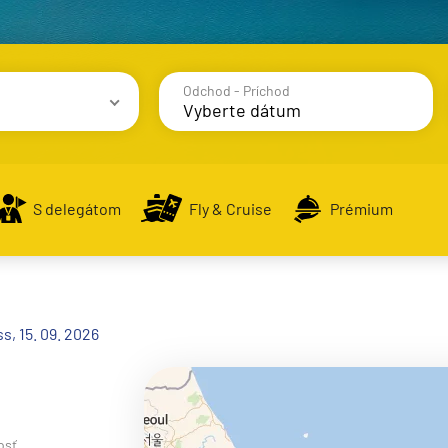
Odchod - Príchod
avy
S delegátom
Fly & Cruise
Prémium
alsko
, 15. 09. 2026
e
osť