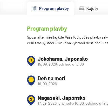
Kanárske ostrovy a Ma
Program plavby
Kajuty
Karibik a Stredná Ameri
Bahamy
Program plavby
Bermudy
Južný Karibik
Spoznajte miesta, kde Vaša loď počas plavby zak
celú trasu. Stačí kliknúť na vybranú destináciu a
Kalifornia a Mexiko
Karibik a Stredná Ame
Jokohama, Japonsko
1
Východný Karibik
15. 09. 2026, odchod o 15:00
Západný Karibik
Deň na mori
Severná Amerika
16. 09. 2026
Aljaška
Kanada a Nové Anglick
Nagasaki, Japonsko
2
Západné pobrežie USA
17. 09. 2026, príchod o 10:00, odchod o 19: