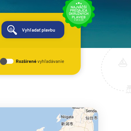
Vyhľadať plavbu
Rozšírené
vyhľadávanie