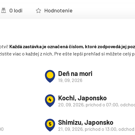
deira
O lodi
Hodnotenie
ka
otví!
Každá zastávka je označená číslom, ktoré zodpovedá jej poz
 zistíte viac o každej z nich. Pre ešte lepší prehľad si môžete cel
rika
Deň na mori
19. 09. 2026
Kochi, Japonsko
4
20. 09. 2026, príchod o 07:00, odcho
o
Shimizu, Japonsko
5
00
21. 09. 2026, príchod o 13:00, odchod