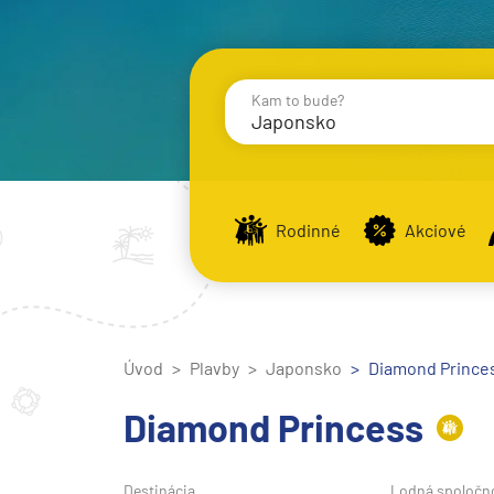
Kam to bude?
Japonsko
Destinácie
Príst
Rodinné
Akciové
Stredomorie
Stredomorie
Úvod
Plavby
Japonsko
Stredomorie a Portug
Diamond Princess
Východné Stredomori
Diamond Princess
Západné Stredomorie
Severná Európa
Destinácia
Lodná spoločn