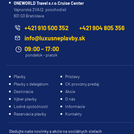
od
luxusné
Prezrite
motivácia
ONEWORLD Travel s.r.o.Cruise Center
januára
kajuty
si
poskytovať
Vajnorská 21/A (2. poschodie)
2020
s
moderné
ešte
831 03 Bratislava
napojená
vlastným
paluby,
lepšie
+421 910 500 352
+421 904 805 356
na
balkónom.
štýlové
služby.
program
MedallionClass
.
Výber
interiéry,
info@luxusneplavby.sk
Lodenice: Fincantieri,
správnej
prvotriedne
09:00 – 17:00
Taliansko
kajuty
vybavenie
Lucia
pondelok - piatok
Stavebné
M.
môže
a
Sun
náklady:
výrazne
inšpirujte
Princess
400
ovplyvniť
sa
Plavby
Prístavy
miliónov
váš
na
Ďakujem
Plavby s delegátom
CK provízny predaj
USD
zážitok
svoju
za
Destinácie
Akcie
Kmotry:
z
ďalšiu
informáciu.
Výber plavby
O nás
Trista
plavby.
nezabudnuteľnú
Zmena
Lodné spoločnosti
Informácie
Sutter
Prezrite
plavbu.
kajuty
Rezervácia plavby
Kontakty
a
si
bola
Ryan
našu
veľmi
Sutter,
dobra.
ponuku
Sledujte naše novinky a akcie na sociálnych sieťach