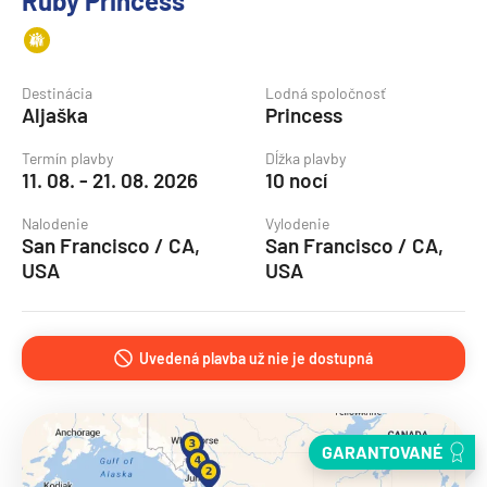
Ruby Princess
Destinácia
Lodná spoločnosť
Aljaška
Princess
Termín plavby
Dĺžka plavby
11. 08. - 21. 08. 2026
10 nocí
Nalodenie
Vylodenie
San Francisco / CA,
San Francisco / CA,
USA
USA
Uvedená plavba už nie je dostupná
GARANTOVANÉ