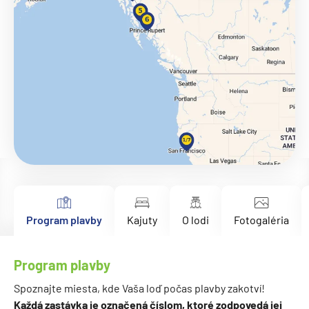
Program plavby
Kajuty
O lodi
Fotogaléria
Program plavby
Spoznajte miesta, kde Vaša loď počas plavby zakotví!
Každá zastávka je označená číslom, ktoré zodpovedá jej