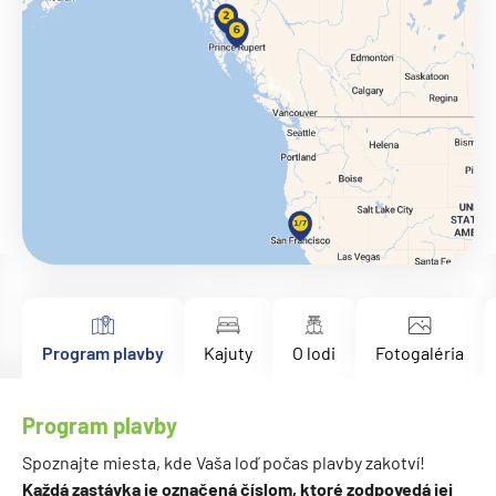
Program plavby
Kajuty
O lodi
Fotogaléria
Program plavby
Spoznajte miesta, kde Vaša loď počas plavby zakotví!
Každá zastávka je označená číslom, ktoré zodpovedá jej