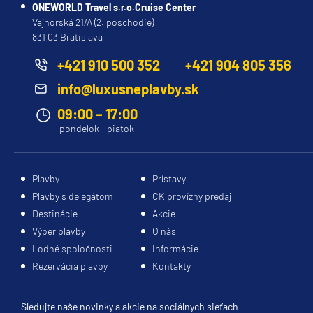
od
luxusné
Prezrite
motivácia
ONEWORLD Travel s.r.o.Cruise Center
januára
kajuty
si
poskytovať
Vajnorská 21/A (2. poschodie)
2020
s
moderné
ešte
831 03 Bratislava
napojená
vlastným
paluby,
lepšie
+421 910 500 352
+421 904 805 356
na
balkónom.
štýlové
služby.
program
MedallionClass
.
Výber
interiéry,
info@luxusneplavby.sk
Lodenice: Fincantieri,
správnej
prvotriedne
09:00 – 17:00
Taliansko
kajuty
vybavenie
Lucia
pondelok - piatok
Stavebné
M.
môže
a
Sun
náklady:
výrazne
inšpirujte
Princess
400
ovplyvniť
sa
Plavby
Prístavy
miliónov
váš
na
Ďakujem
Plavby s delegátom
CK provízny predaj
USD
zážitok
svoju
za
Destinácie
Akcie
Kmotry:
z
ďalšiu
informáciu.
Výber plavby
O nás
Trista
plavby.
nezabudnuteľnú
Zmena
Lodné spoločnosti
Informácie
Sutter
Prezrite
plavbu.
kajuty
Rezervácia plavby
Kontakty
a
si
bola
Ryan
našu
veľmi
Sutter,
dobra.
ponuku
Sledujte naše novinky a akcie na sociálnych sieťach