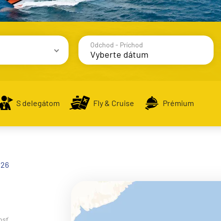
Odchod - Príchod
avy
S delegátom
Fly & Cruise
Prémium
alsko
026
e
osť