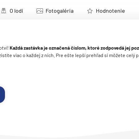
deira
O lodi
Fotogaléria
Hodnotenie
ka
otví!
Každá zastávka je označená číslom, ktoré zodpovedá jej poz
 zistíte viac o každej z nich. Pre ešte lepší prehľad si môžete cel
rika
o