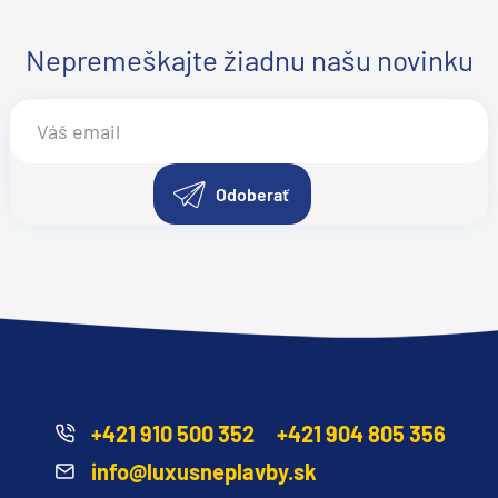
Nepremeškajte žiadnu našu novinku
Odoberať
d
+421 910 500 352
+421 904 805 356
info@luxusneplavby.sk