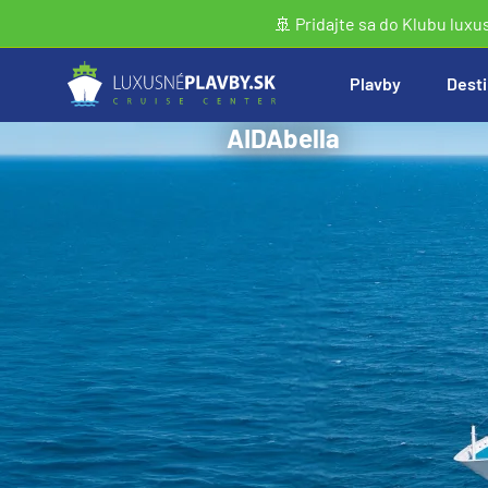
🚢 Pridajte sa do Klubu luxu
Plavby
Desti
AIDAbella
Vyhľadať