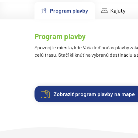
Kanárske ostrovy a Ma
Program plavby
Kajuty
Karibik a Stredná Ameri
Bahamy
Program plavby
Bermudy
Južný Karibik
Spoznajte miesta, kde Vaša loď počas plavby zak
celú trasu. Stačí kliknúť na vybranú destináciu a
Kalifornia a Mexiko
Karibik a Stredná Ame
Východný Karibik
Západný Karibik
Zobraziť program plavby na mape
Severná Amerika
Kajuty
O
Fotogaléria
Hodnotenie
Aljaška
lodi
Každá
Vitajte
Spokojnosť
Kanada a Nové Anglick
loď
vo
zákazníkov
Západné pobrežie USA
ponúka
fotogalérii
na
Lodná