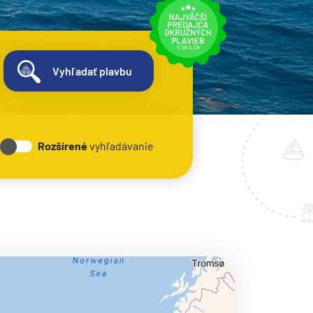
Vyhľadať plavbu
Rozšírené
vyhľadávanie