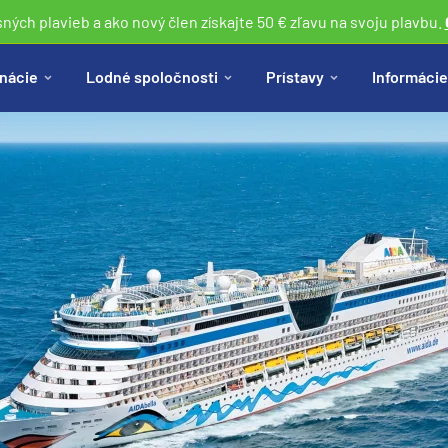
sných plavieb a ako nový člen získajte 50 € zľavu na svoju plavbu.
nácie
Lodné spoločnosti
Prístavy
Informácie