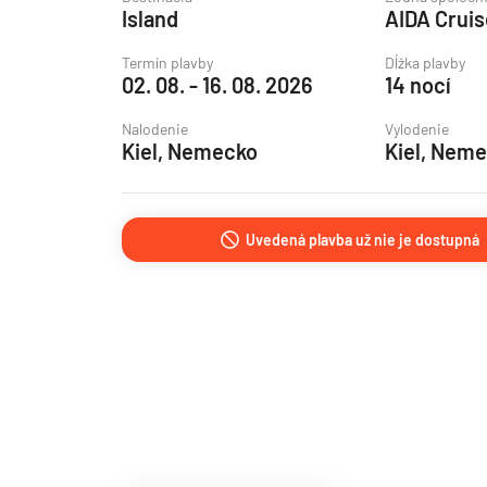
Island
AIDA Crui
Grónsko
Island
Termín plavby
Dĺžka plavby
02. 08. - 16. 08. 2026
14 nocí
Nórske fjordy
Nalodenie
Vylodenie
Nórske fjordy a Pobalt
Kiel, Nemecko
Kiel, Nem
Pobaltie
Severná Európa
Uvedená plavba už nie je dostupná
Severozápadná Európa
Britské ostrovy a Írsko
Pobrežie Európy
Severozápadná Európ
Kanárske ostrovy, Madei
Azorské ostrovy
Kanárske ostrovy