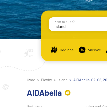
Kam to bude?
Island
Destinácie
Príst
Rodinné
Akciové
Stredomorie
Stredomorie
Úvod
Plavby
Island
Stredomorie a Portug
AIDAbella, 02. 08. 2
Východné Stredomori
AIDAbella
Západné Stredomorie
Severná Európa
Destinácia
Lodná spoločn