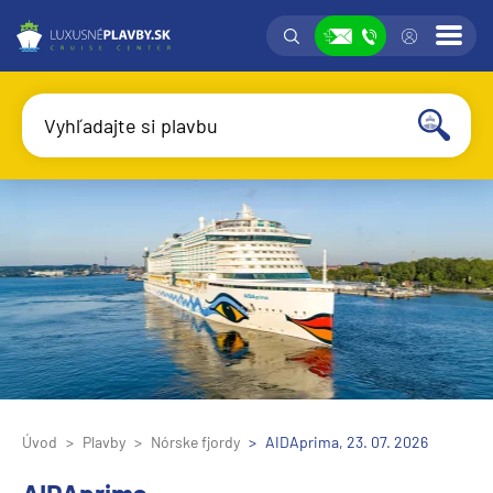
Vyhľadávanie
Prih
Zobraziť
Vyhľadajte si plavbu
Vyhľadať
Úvod
Plavby
Nórske fjordy
AIDAprima, 23. 07. 2026