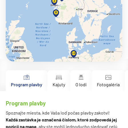
Program plavby
Kajuty
O lodi
Fotogaléria
Program plavby
Spoznajte miesta, kde Vaša loď počas plavby zakotví!
Každá zastávka je označená číslom, ktoré zodpovedá jej
pozícii na mape
, aby ste mohli jednoducho sledovať celú