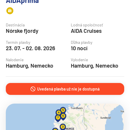
AIDAprima
Destinácia
Lodná spoločnosť
Nórske fjordy
AIDA Cruises
Termín plavby
Dĺžka plavby
23. 07. - 02. 08. 2026
10 nocí
Nalodenie
Vylodenie
Hamburg, Nemecko
Hamburg, Nemecko
Uvedená plavba už nie je dostupná