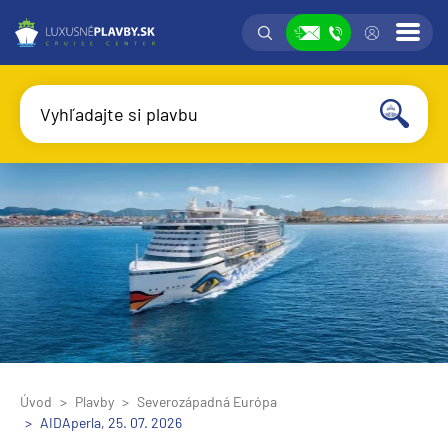
Vyhľadávanie
Prih
Zobraziť
Vyhľadajte si plavbu
Vyhľadať
Úvod
Plavby
Severozápadná Európa
AIDAperla, 25. 07. 2026