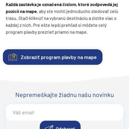
Každá zastávka je označená číslom, ktoré zodpovedá jej
pozícii na mape
, aby ste mohli jednoducho sledovať celú
trasu. Stačí kliknúť na vybranú destináciu a zistíte viac o
každej z nich. Pre ešte lepší prehľad si môžete celý
program plavby prezrieť priamo na mape.
Zobraziť program plavby na mape
Kajuty
O
Fotogaléria
Hodnotenie
lodi
Každá
Vitajte
Spokojnosť
loď
vo
zákazníkov
Lodná
ponúka
fotogalérii
na
Nepremeškajte žiadnu našu novinku
spoločnosť:
niekoľko
lode
prvom
AIDA
kategórií
AIDAperla
mieste.
.
Loď
kajút
Objavte
Sme
AIDAperla
–
eleganciu
radi
bola
od
a
z
Odoberať