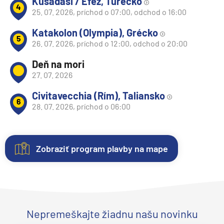
Kusadasi / Efez, Turecko
4
25. 07. 2026, príchod o 07:00, odchod o 16:00
Katakolon (Olympia), Grécko
5
26. 07. 2026, príchod o 12:00, odchod o 20:00
Deň na mori
27. 07. 2026
Civitavecchia (Rím), Taliansko
6
28. 07. 2026, príchod o 06:00
Zobraziť program plavby na mape
Kajuty
O
Fotogaléria
Hodnotenie
lodi
Každá
Vitajte
Spokojnosť
loď
vo
zákazníkov
Plavebná
ponúka
fotogalérii
na
Nepremeškajte žiadnu našu novinku
spoločnosť:
niekoľko
lode
prvom