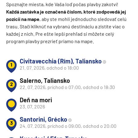
Spoznajte miesta, kde Vaša loď počas plavby zakotví!
Každá zastávka je označená číslom, ktoré zodpovedá jej
pozícii na mape
, aby ste mohli jednoducho sledovať celú
trasu. Stačí kliknúť na vybranú destináciu a zistíte viac o
každej z nich. Pre ešte lepší prehľad si môžete celý
program plavby prezrieť priamo na mape.
Civitavecchia (Rím), Taliansko
1
21. 07. 2026, odchod o 18:00
Salerno, Taliansko
2
22. 07. 2026, príchod o 07:00, odchod o 18:30
Deň na mori
23. 07. 2026
Santorini, Grécko
3
24. 07. 2026, príchod o 09:00, odchod o 20:00