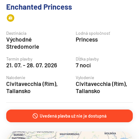
Enchanted Princess
Destinácia
Lodná spoločnosť
Východné
Princess
Stredomorie
Termín plavby
Dĺžka plavby
21. 07. - 28. 07. 2026
7 nocí
Nalodenie
Vylodenie
Civitavecchia (Rím),
Civitavecchia (Rím),
Taliansko
Taliansko
Uvedená plavba už nie je dostupná