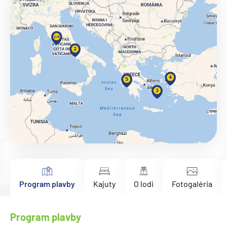
Program plavby
Kajuty
O lodi
Fotogaléria
Program plavby