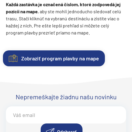
Každá zastávka je označená číslom, ktoré zodpovedá jej
pozícii na mape
, aby ste mohli jednoducho sledovať celú
trasu. Stačí kliknúť na vybranú destináciu a zistíte viac o
každej z nich. Pre ešte lepší prehľad si môžete celý
program plavby prezrieť priamo na mape.
Zobraziť program plavby na mape
Kajuty
O
Fotogaléria
Hodnotenie
lodi
Každá
Vitajte
Spokojnosť
loď
vo
zákazníkov
Plavebná
ponúka
fotogalérii
na
Nepremeškajte žiadnu našu novinku
spoločnosť
:
niekoľko
lode
prvom
Princess
kategórií
Crown
mieste.
Cruises
kajút
Princess
Sme
.
Inaugurácia
:
–
Objavte
radi
Loď Crown
od
eleganciu
z
Odoberať