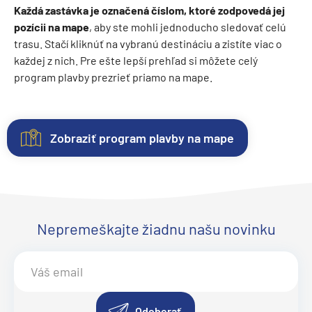
Každá zastávka je označená číslom, ktoré zodpovedá jej
pozícii na mape
, aby ste mohli jednoducho sledovať celú
trasu. Stačí kliknúť na vybranú destináciu a zistíte viac o
každej z nich. Pre ešte lepší prehľad si môžete celý
program plavby prezrieť priamo na mape.
Zobraziť program plavby na mape
Kajuty
O
Fotogaléria
Hodnotenie
lodi
Každá
Vitajte
Spokojnosť
loď
vo
zákazníkov
Plavebná
ponúka
fotogalérii
na
Nepremeškajte žiadnu našu novinku
spoločnosť
:
niekoľko
lode
prvom
Princess
kategórií
Crown
mieste.
Cruises
kajút
Princess
Sme
.
Inaugurácia
:
–
Objavte
radi
Loď Crown
od
eleganciu
z
Odoberať