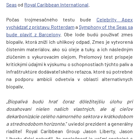
Seas
od
Royal Caribbean International
.
Počas trojmesačného testu bude
Celebrity Apex
vychádzať z prístavu Rotterdam
a
Symphony of the Seas sa
bude plaviť z
Barcelony
. Obe lode budú používať zmes
biopalív, ktorá zníži ich uhlíkový odpad. Zmes je vytvorená
čistením materiálov, ako sú oleje a tuky, a ich následným
zlúčením s vykurovacím olejom. Prelomový test prispeje
kritickými údajmi k výskumu o schopnostiach týchto palív a
infraštruktúre dodávateľského reťazca, ktoré sú potrebné
na podporu ambícií odvetvia v oblasti alternatívnych
biopalív.
„Biopalivá budú hrať čoraz dôležitejšiu úlohu pri
dosahovaní nielen našich vlastných, ale aj cieľov
dekarbonizácie celého námorného sektora v krátkodobom
a strednodobom horizonte
,“ uviedol prezident a generálny
riaditeľ Royal Caribbean Group Jason Liberty. Jason
Liberty ďalej potvrdil, že spoločnosť je veľmi spokojná s