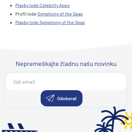
Plavby lode Celebrity Apex
Profil lode
Symphony of the Seas
Plavby lode Symphony of the Seas
Nepremeškajte žiadnu našu novinku
Odoberať