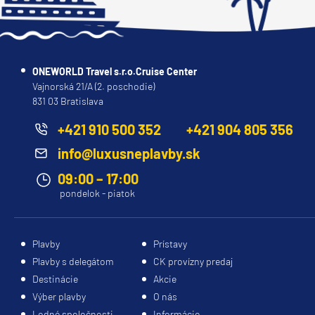
ONEWORLD Travel s.r.o.Cruise Center
Vajnorská 21/A (2. poschodie)
831 03 Bratislava
+421 910 500 352
+421 904 805 356
info@luxusneplavby.sk
09:00 – 17:00
pondelok - piatok
Plavby
Prístavy
Plavby s delegátom
CK provízny predaj
Destinácie
Akcie
Výber plavby
O nás
Lodné spoločnosti
Informácie