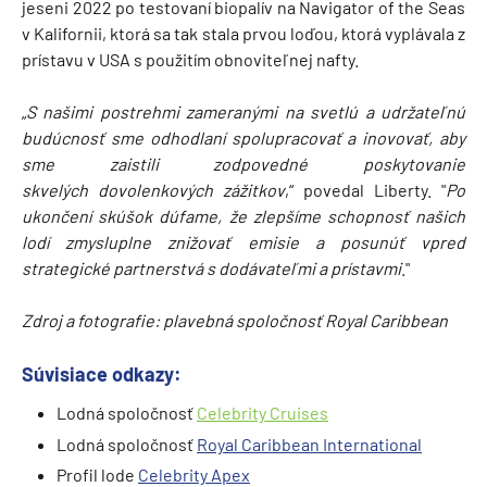
jeseni 2022 po testovaní biopalív na Navigator of the Seas
v Kalifornii, ktorá sa tak stala prvou loďou, ktorá vyplávala z
prístavu v USA s použitím obnoviteľnej nafty.
„
S našimi postrehmi zameranými na svetlú a udržateľnú
budúcnosť sme odhodlaní spolupracovať a inovovať, aby
sme zaistili zodpovedné poskytovanie
skvelých dovolenkových zážitkov
,“ povedal Liberty. "
Po
ukončení skúšok dúfame, že zlepšíme schopnosť našich
lodí zmysluplne znižovať emisie a posunúť vpred
strategické partnerstvá s dodávateľmi a prístavmi
."
Zdroj a fotografie: plavebná spoločnosť Royal Caribbean
Súvisiace odkazy:
Lodná spoločnosť
Celebrity Cruises
Lodná spoločnosť
Royal Caribbean International
Profil lode
Celebrity Apex