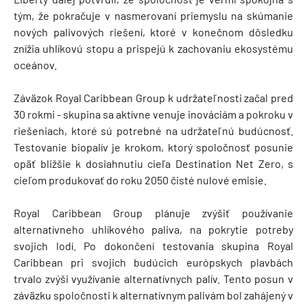
tým, že pokračuje v nasmerovaní priemyslu na skúmanie
nových palivových riešení, ktoré v konečnom dôsledku
znížia uhlíkovú stopu a prispejú k zachovaniu ekosystému
oceánov.
Záväzok Royal Caribbean Group k udržateľnosti začal pred
30 rokmi - skupina sa aktívne venuje inováciám a pokroku v
riešeniach, ktoré sú potrebné na udržateľnú budúcnosť.
Testovanie biopalív je krokom, ktorý spoločnosť posunie
opäť bližšie k dosiahnutiu cieľa Destination Net Zero, s
cieľom produkovať do roku 2050 čisté nulové emisie.
Royal Caribbean Group plánuje zvýšiť používanie
alternatívneho uhlíkového paliva, na pokrytie potreby
svojich lodí. Po dokončení testovania skupina Royal
Caribbean pri svojich budúcich európskych plavbách
trvalo zvýši využívanie alternatívnych palív. Tento posun v
záväzku spoločnosti k alternatívnym palivám bol zahájený v