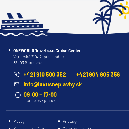
ONEWORLD Travel s.r.o.Cruise Center
Vajnorská 21/A (2. poschodie)
831 03 Bratislava
+421 910 500 352
+421 904 805 356
info@luxusneplavby.sk
09:00 – 17:00
pondelok - piatok
Plavby
Prístavy
Plavby s delegátom
CK provízny predaj