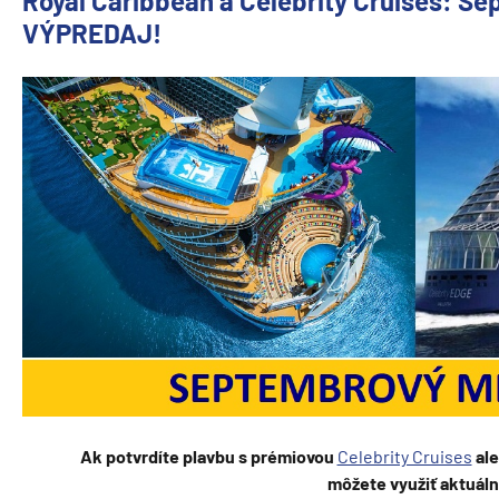
Royal Caribbean a Celebrity Cruises: 
VÝPREDAJ!
Ak potvrdíte plavbu s prémiovou
Celebrity Cruises
al
môžete využiť aktuáln