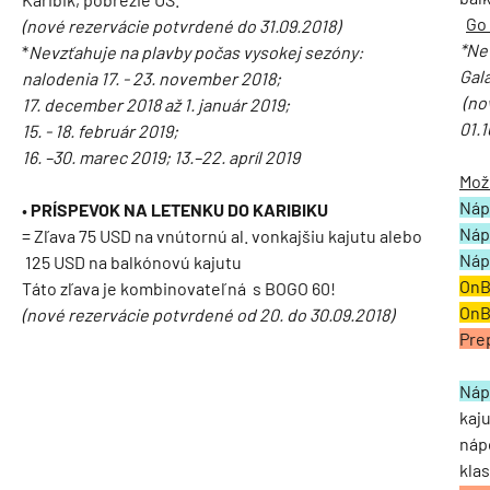
Go
(nové rezervácie potvrdené do 31.09.2018)
*Ne
*
Nevzťahuje na plavby počas vysokej sezóny:
Gal
nalodenia 17. - 23. november 2018;
(no
17. december 2018 až 1. január 2019;
01.1
15. - 18. február 2019;
16. –30. marec 2019; 13.–22. apríl 2019
Mož
Náp
•
PRÍSPEVOK NA LETENKU DO KARIBIKU
Náp
= Zľava 75 USD na vnútornú al. vonkajšiu kajutu alebo
Náp
125 USD na balkónovú kajutu
OnB
Táto zľava je kombinovateľná s BOGO 60!
OnB
(nové rezervácie potvrdené od 20. do 30.09.2018)
Pre
Náp
kaju
nápo
klas