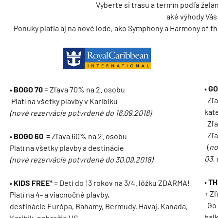
Vyberte si trasu a termín podľa žela
aké výhody Vás
Ponuky platia aj na nové lode, ako Symphony a Harmony of th
•
GO
•
BOGO 70
= Zľava 70% na 2. osobu
Zľa
Platí na všetky plavby v Karibiku
kat
(nové rezervácie potvrdené do 16.09.2018)
Zľa
Zľav
•
BOGO 60
= Zľava 60% na 2. osobu
(
no
Platí na všetky plavby a destinácie
03. 
(nové rezervácie potvrdené do 30.09.2018)
•
TH
•
KIDS FREE
* = Deti do 13 rokov na 3/4. lôžku ZDARMA!
+ Zľ
Platí na 4- a viacnočné plavby,
Go
destinácie Európa, Bahamy, Bermudy, Havaj, Kanada,
bal
Karibik, pobrežie US.