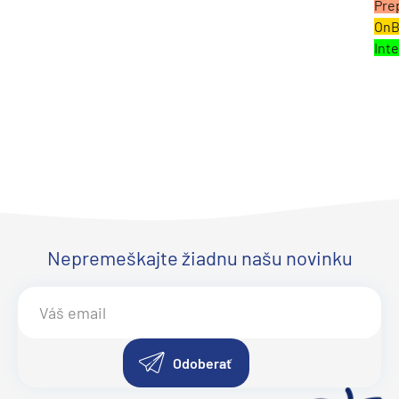
Pre
OnB
Inte
Nepremeškajte žiadnu našu novinku
Odoberať