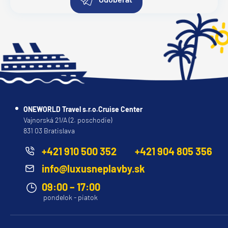
ONEWORLD Travel s.r.o.Cruise Center
Vajnorská 21/A (2. poschodie)
831 03 Bratislava
+421 910 500 352
+421 904 805 356
info@luxusneplavby.sk
09:00 – 17:00
pondelok - piatok