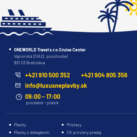
ONEWORLD Travel s.r.o.Cruise Center
Vajnorská 21/A (2. poschodie)
831 03 Bratislava
+421 910 500 352
+421 904 805 356
info@luxusneplavby.sk
09:00 – 17:00
pondelok - piatok
Plavby
Prístavy
Plavby s delegátom
CK provízny predaj