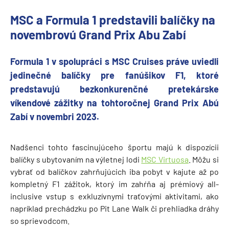
MSC a Formula 1 predstavili balíčky na
novembrovú Grand Prix Abu Zabí
Formula 1 v spolupráci s MSC Cruises práve uviedli
jedinečné balíčky pre fanúšikov F1, ktoré
predstavujú bezkonkurenčné pretekárske
víkendové zážitky na tohtoročnej Grand Prix Abú
Zabí v novembri 2023.
Nadšenci tohto fascinujúceho športu majú k dispozícii
balíčky s ubytovaním na výletnej lodi
MSC Virtuosa
. Môžu si
vybrať od balíčkov zahrňujúcich iba pobyt v kajute až po
kompletný F1 zážitok, ktorý im zahŕňa aj prémiový all-
inclusive vstup s exkluzívnymi traťovými aktivitami, ako
napríklad prechádzku po Pit Lane Walk či prehliadka dráhy
so sprievodcom.