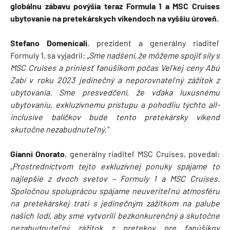
globálnu zábavu povýšia teraz Formula 1 a MSC Cruises
ubytovanie na pretekárskych víkendoch na vyššiu úroveň.
Stefano Domenicali
, prezident a generálny riaditeľ
Formuly 1, sa vyjadril:
„Sme nadšení, že môžeme spojiť sily s
MSC Cruises a priniesť fanúšikom počas Veľkej ceny Abú
Zabí v roku 2023 jedinečný a neporovnateľný zážitok z
ubytovania. Sme presvedčení, že vďaka luxusnému
ubytovaniu, exkluzívnemu prístupu a pohodliu týchto all-
inclusive balíčkov bude tento pretekársky víkend
skutočne nezabudnuteľný."
Gianni Onorato
, generálny riaditeľ MSC Cruises, povedal:
„Prostredníctvom tejto exkluzívnej ponuky spájame to
najlepšie z dvoch svetov – Formuly 1 a MSC Cruises.
Spoločnou spoluprácou spájame neuveriteľnú atmosféru
na pretekárskej trati s jedinečným zážitkom na palube
našich lodí, aby sme vytvorili bezkonkurenčný a skutočne
nezabudnuteľný zážitok z pretekov pre fanúšikov