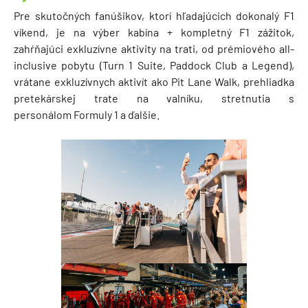
Pre skutočných fanúšikov, ktorí hľadajúcich dokonalý F1
víkend, je na výber kabína + kompletný F1 zážitok,
zahŕňajúci exkluzívne aktivity na trati, od prémiového all-
inclusive pobytu (Turn 1 Suite, Paddock Club a Legend),
vrátane exkluzívnych aktivít ako Pit Lane Walk, prehliadka
pretekárskej trate na valníku, stretnutia s
personálom Formuly 1 a ďalšie.