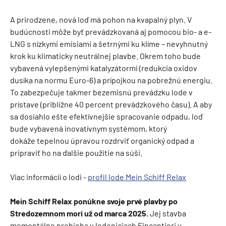
A prirodzene, nová loď má pohon na kvapalný plyn. V
budúcnosti môže byť prevádzkovaná aj pomocou bio- a e-
LNG s nízkymi emisiami a šetrnými ku klíme – nevyhnutný
krok ku klimaticky neutrálnej plavbe. Okrem toho bude
vybavená vylepšenými katalyzátormi (redukcia oxidov
dusíka na normu Euro-6) a prípojkou na pobrežnú energiu.
To zabezpečuje takmer bezemisnú prevádzku lode v
prístave (približne 40 percent prevádzkového času). A aby
sa dosiahlo ešte efektívnejšie spracovanie odpadu, loď
bude vybavená inovatívnym systémom, ktorý
dokáže tepelnou úpravou rozdrviť organický odpad a
pripraviť ho na ďalšie použitie na súši.
Viac informácií o lodi -
profil lode Mein Schiff Relax
Mein Schiff Relax ponúkne svoje prvé plavby po
Stredozemnom mori už od marca 2025.
​Jej stavba
momentálne prebieha v lodeniciach Fincantieri v