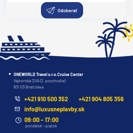
Odoberať
ONEWORLD Travel s.r.o.Cruise Center
Vajnorská 21/A (2. poschodie)
831 03 Bratislava
+421 910 500 352
+421 904 805 356
info@luxusneplavby.sk
09:00 – 17:00
pondelok - piatok