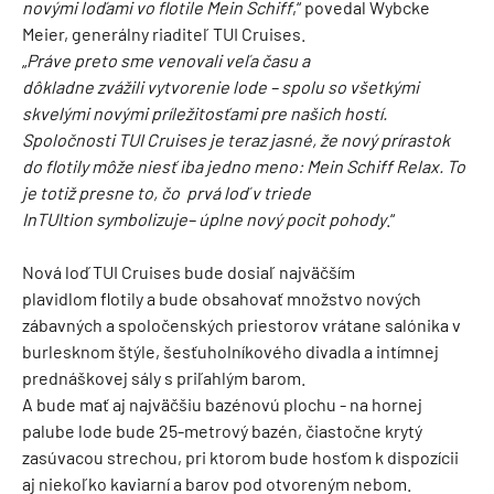
novými loďami vo flotile Mein Schiff
,“ povedal Wybcke
Meier, generálny riaditeľ TUI Cruises.
„
Práve preto sme venovali veľa času a
dôkladne zvážili vytvorenie lode – spolu so všetkými
skvelými novými príležitosťami pre našich hostí.
Spoločnosti TUI Cruises je teraz jasné, že nový prírastok
do flotily môže niesť iba jedno meno: Mein Schiff Relax. To
je totiž presne to, čo prvá loď v triede
InTUItion symbolizuje– úplne nový pocit pohody
.“
Nová loď TUI Cruises bude dosiaľ najväčším
plavidlom flotily a bude obsahovať množstvo nových
zábavných a spoločenských priestorov vrátane salónika v
burlesknom štýle, šesťuholníkového divadla a intímnej
prednáškovej sály s priľahlým barom.
A bude mať aj najväčšiu bazénovú plochu - na hornej
palube lode bude 25-metrový bazén, čiastočne krytý
zasúvacou strechou, pri ktorom bude hosťom k dispozícii
aj niekoľko kaviarní a barov pod otvoreným nebom.