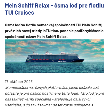
Mein Schiff Relax - ôsma loď pre flotilu
TUI Cruises
Ôsma loď vo flotile nemeckej spoločnosti TUI Mein Schiff,
prvá z ich novej triedy InTUItion, ponesie podľa vyhlásenia
spoločnosti názov Mein Schiff Relax.
17. október 2023
„Komunikácia na rôznych platformách jasne ukázala, aké
dôležité je pre našich hostí meno tejto lode. Táto loď je pre
nás taktiež veľmi špeciálna – stelesňuje ďalší vývoj
všetkého, o čo sa už takmer desať rokov usilujeme s