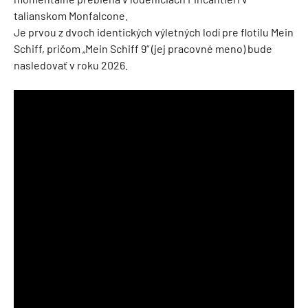
talianskom Monfalcone.
Je prvou z dvoch identických výletných lodí pre flotilu Mein
Schiff, pričom „Mein Schiff 9“ (jej pracovné meno) bude
nasledovať v roku 2026.