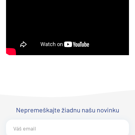
Nepremeškajte žiadnu našu novinku