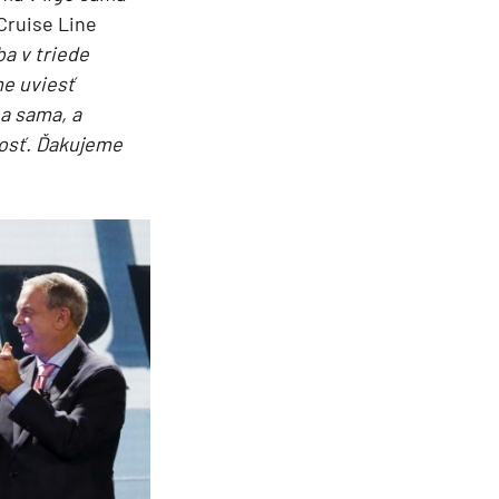
Cruise Line
ba v triede
me uviesť
a sama, a
tosť. Ďakujeme