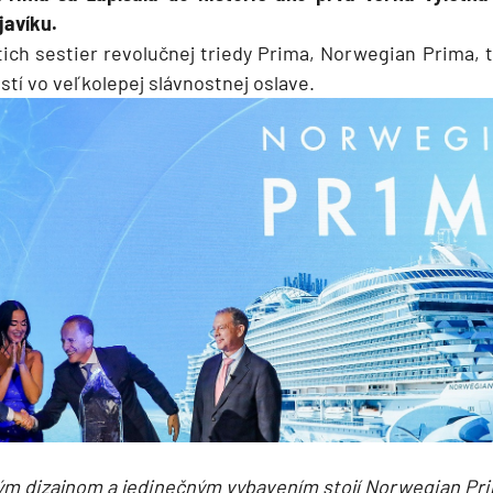
javíku.
stich sestier revolučnej triedy Prima, Norwegian Prima, 
stí vo veľkolepej slávnostnej oslave.
ie
a
ra a Maroko
ým dizajnom a jedinečným vybavením stojí Norwegian Pri