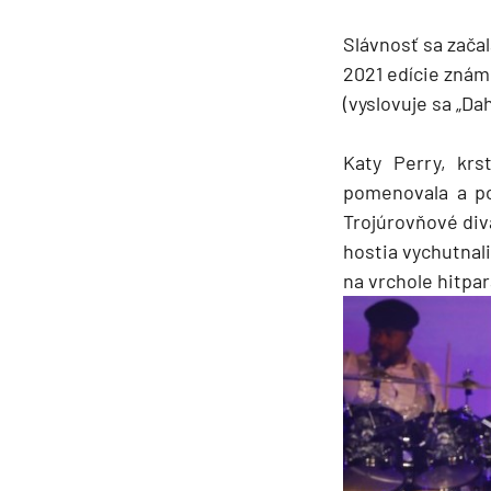
Afrika
Indický oceán
Slávnosť sa zača
2021 edície znám
Seychely a Maurícius
(vyslovuje sa „D
Havaj a Južný Pacifik
Havajské ostrovy
Katy Perry, krs
Tahiti a Južný Pacifik
pomenovala a po
Trojúrovňové div
Repozičné plavby
hostia vychutnali
Repozičné plavby
na vrchole hitpar
Transatlantické plavby
⇆ Panamský kanál
⇆ Pobrežie Európy
⇆ Suezský prieplav
Plavby okolo sveta
Plavba okolo sveta - 