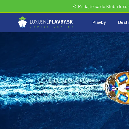
🚢 Pridajte sa do Klubu luxu
Plavby
Desti
Vyhľadať