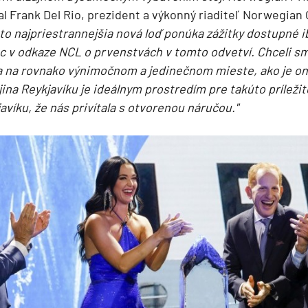
deira
l Frank Del Rio, prezident a výkonný riaditeľ Norwegian 
to najpriestrannejšia nová loď ponúka zážitky dostupné i
ka
c v odkaze NCL o prvenstvách v tomto odvetví. Chceli s
 na rovnako výnimočnom a jedinečnom mieste, ako je on
ina Reykjavíku je ideálnym prostredím pre takúto príleži
víku, že nás privítala s otvorenou náručou."
rika
o