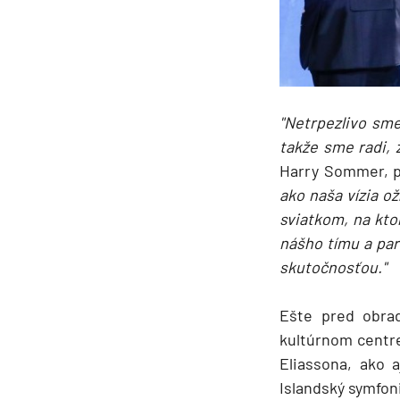
Južná Amerika
Južná Amerika
Arabský polostrov
Červené more
"Netrpezlivo sme
Emiráty a Perzský záliv
takže sme radi, 
Ázia
Harry Sommer, p
Ázia
ako naša vízia 
sviatkom, na kto
India
nášho tímu a pa
Japonsko
skutočnosťou."
Juhovýchodná Ázia
Austrália a Nový Zéland
Ešte pred obrad
kultúrnom centr
Austrália a Nový Zélan
Eliassona, ako a
Afrika a Indický oceán
Islandský symfon