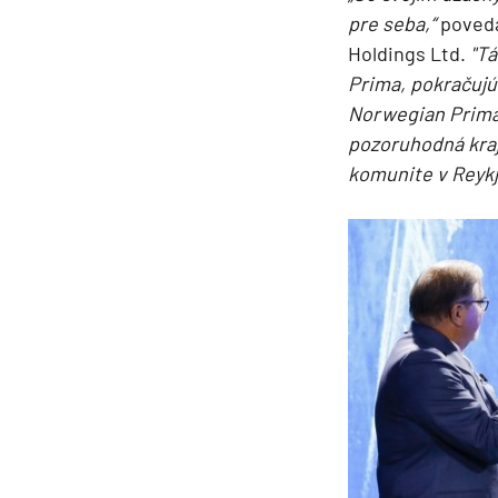
Kanárske ostrovy a Ma
pre seba,“
poveda
Holdings Ltd.
"Tá
Karibik a Stredná Ameri
Prima, pokračujú
Bahamy
Norwegian Prima
Bermudy
pozoruhodná kraj
Južný Karibik
komunite v Reykja
Kalifornia a Mexiko
Karibik a Stredná Ame
Východný Karibik
Západný Karibik
Severná Amerika
Aljaška
Kanada a Nové Anglick
Západné pobrežie USA