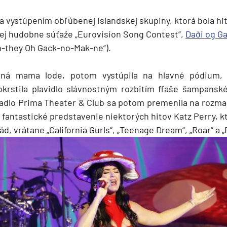
la vystúpením obľúbenej islandskej skupiny, ktorá bola h
ej hudobne súťaže „Eurovision Song Contest“,
Daði og G
ah-they Oh Gack-no-Mak-ne“).
tná mama lode, potom vystúpila na hlavné pódium, 
krstila plavidlo slávnostným rozbitím fľaše šampanské
adlo Prima Theater & Club sa potom premenila na rozma
 fantastické predstavenie niektorých hitov Katz Perry, k
ád, vrátane „California Gurls“, „Teenage Dream“, „Roar“ a „
segment