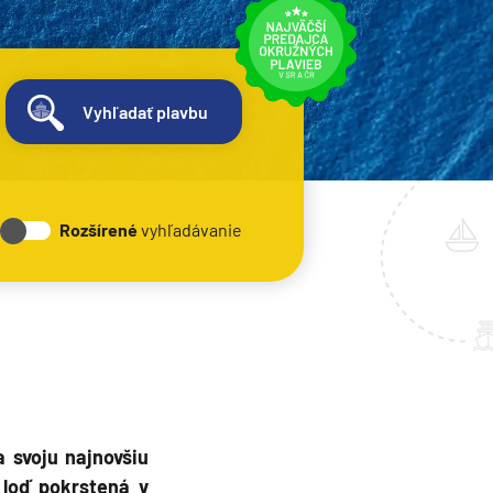
Vyhľadať plavbu
Rozšírené
vyhľadávanie
a svoju najnovšiu
 loď pokrstená v