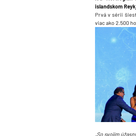
islandskom Reyk
Grónsko
Prvá v sérii šie
Island
viac ako 2.500 ho
Nórske fjordy
Nórske fjordy a Pobalt
Pobaltie
Severná Európa
Severozápadná Európa
Britské ostrovy a Írsko
Pobrežie Európy
Severozápadná Európ
Kanárske ostrovy, Madei
Azorské ostrovy
Kanárske ostrovy
„So svojím úžasn