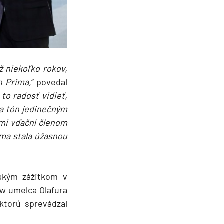
ž niekoľko rokov,
n Prima,
“ povedal
 to radosť vidieť,
a tón jedinečným
ľmi vďační členom
ma stala úžasnou
dským zážitkom v
w umelca Olafura
 ktorú sprevádzal