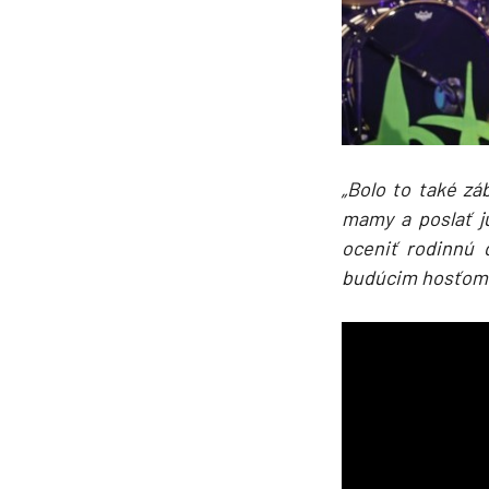
Plavby okolo sveta
Expedičné plavby
Antarktída
Arktída
Expedičné plavby
„Bolo to také z
mamy a poslať ju
Galapágy
oceniť rodinnú 
budúcim hosťom z
Potvrdiť