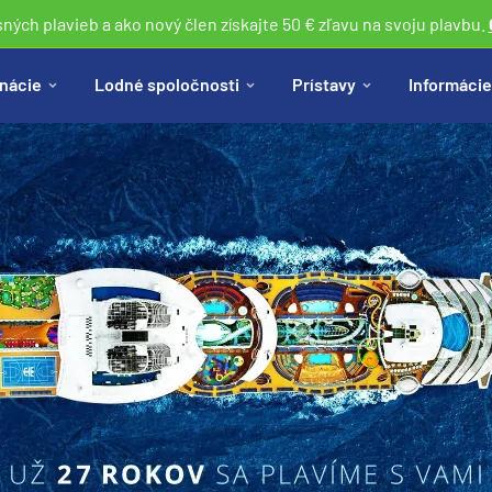
sných plavieb a ako nový člen získajte 50 € zľavu na svoju plavbu.
nácie
Lodné spoločnosti
Prístavy
Informácie