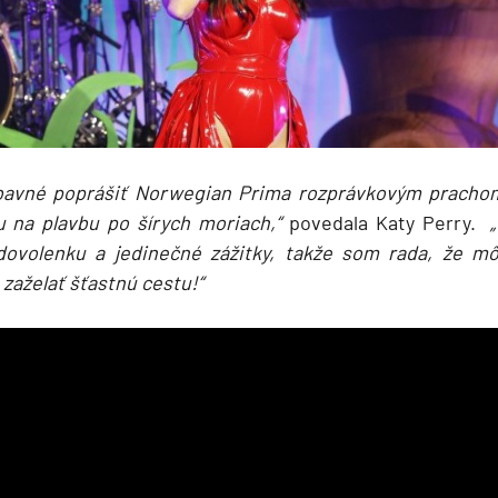
ábavné poprášiť Norwegian Prima rozprávkovým prachom
 na plavbu po šírych moriach,“
povedala Katy Perry.
„
dovolenku a jedinečné zážitky, takže som rada, že m
aželať šťastnú cestu!“