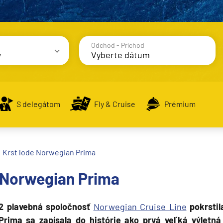
Odchod - Príchod
y
avy
S delegátom
Fly & Cruise
Prémium
Krst lode Norwegian Prima
alsko
 Norwegian Prima
e
2 plavebná spoločnosť
Norwegian Cruise Line
pokrstil
Prima sa zapísala do histórie ako prvá veľká výletná