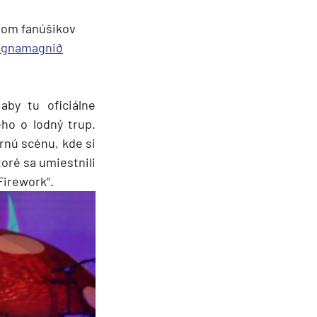
itom fanúšikov
agnamagnið
aby tu oficiálne
ho o lodný trup.
rnú scénu, kde si
toré sa umiestnili
Firework“.