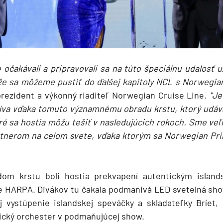
 očakávali a pripravovali sa na túto špeciálnu udalosť u
že sa môžeme pustiť do ďalšej kapitoly NCL s Norwegia
rezident a výkonný riaditeľ Norwegian Cruise Line.
"Je
ožíva vďaka tomuto významnému obradu krstu, ktorý udáv
ré sa hostia môžu tešiť v nasledujúcich rokoch. Sme ve
rtnerom na celom svete, vďaka ktorým sa Norwegian Pri
om krstu boli hostia prekvapení autentickým islan
e HARPA. Divákov tu čakala podmanivá LED svetelná sho
d
j vystúpenie islandskej speváčky a skladateľky Bríet,
ický orchester v podmaňujúcej show.