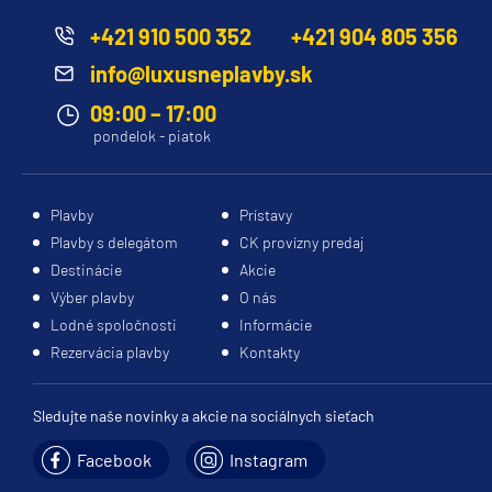
+421 910 500 352
+421 904 805 356
info@luxusneplavby.sk
09:00 – 17:00
pondelok - piatok
Plavby
Prístavy
Plavby s delegátom
CK provízny predaj
Destinácie
Akcie
Výber plavby
O nás
Lodné spoločnosti
Informácie
Rezervácia plavby
Kontakty
Sledujte naše novinky a akcie na sociálnych sieťach
Facebook
Instagram