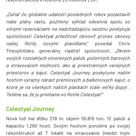
„Zatiaľ čo globálne udalosti posledných rokov pozastavili
naše plány rastu, pozitívny výhľad odvetvia spolu so
silnými rezerváciami na nadchádzajúcu sezónu poskytuje
spoločnosti Celestyal príležitosť obnoviť proces obnovy
našej flotily novými plavidlami
,“ povedal Chris
Theophilides, generálny riaditeľ spoločnosti.
„Okrem
svojich rozsiahlych otvorených palúb, početných barových
a stravovacích možností, ako aj priestranných verejných
priestorov a kajut, Celestyal Journey poskytune našim
hosťom výrazný nárast prémiových a balkónových kajut, o
ktoré je
na všetkých našich plavbách
stále veľký dopyt .
Tešíme sa, že ju privítame vo flotile Celestyal!’’
Celestyal Journey
Nová loď má dĺžku 219 m, objem 55,819 ton, 12 palúb a
kapacitu 1.260 hostí. Svojim hosťom ponúkne po svojej
rekonštrukcii až 7 lokalít na stravovanie (medzi iným