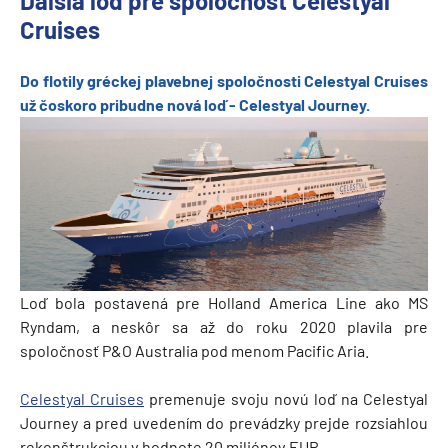
Ďalšia loď pre spoločnosť Celestyal
Cruises
Do flotily gréckej plavebnej spoločnosti Celestyal Cruises
už čoskoro pribudne nová loď - Celestyal Journey.
Loď bola postavená pre Holland America Line ako MS
Ryndam, a neskôr sa až do roku 2020 plavila pre
spoločnosť P&O Australia pod menom Pacific Aria.
Celestyal Cruises
premenuje svoju novú loď na Celestyal
Journey a pred uvedením do prevádzky prejde rozsiahlou
rekonštrukciou v hodnote 20 miliónov EUR.