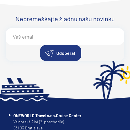
Nepremeškajte žiadnu našu novinku
Odoberať
ONEWORLD Travel s.r.o.Cruise Center
Vajnorská 21/A (2. poschodie)
831 03 Bratislava