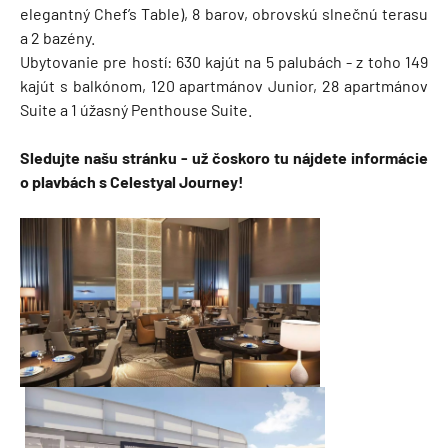
elegantný Chef’s Table), 8 barov, obrovskú slnečnú terasu
a 2 bazény.
Ubytovanie pre hostí: 630 kajút na 5 palubách - z toho 149
kajút s balkónom, 120 apartmánov Junior, 28 apartmánov
Suite a 1 úžasný Penthouse Suite.
Sledujte našu stránku - už čoskoro tu nájdete informácie
o plavbách s Celestyal Journey!