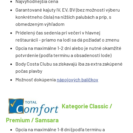
Najvýhodnejšia cena
Garantované kajuty IV, EV, BV (bez možnosti výberu
konkrétneho čísla) na nižších palubách a príp. s
obmedzeným výhľadom
Pridelený čas sedenia pri večeri v hlavnej
reštaurácii - priamo na lodi sa dá požiadať o zmenu
Opcia na maximálne 1-2 dni alebo je nutné okamžité
potvrdenie (podľa termínu a obsadenosti lode)
Body Costa Clubu sa získavajú iba za extra zakúpené
počas plavby
Možnosť dokúpenia
nápojových balíčkov
Kategorie Classic /
Premium / Samsara
Opcia na maximálne 1-8 dní (podľa termínu a