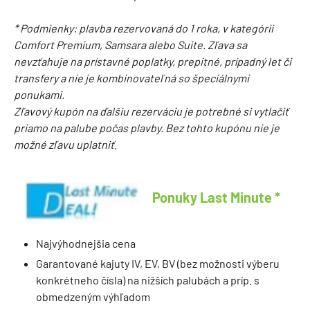
* Podmienky: plavba rezervovaná do 1 roka, v kategórii
Comfort Premium, Samsara alebo Suite. Zľava sa
nevzťahuje na prístavné poplatky, prepitné, prípadný let či
transfery a nie je kombinovateľná so špeciálnymi
ponukami.
Zľavový kupón na ďalšiu rezerváciu je potrebné si vytlačiť
priamo na palube počas plavby. Bez tohto kupónu nie je
možné zľavu uplatniť
.
Ponuky Last Minute
*
Najvýhodnejšia cena
Garantované kajuty IV, EV, BV (bez možnosti výberu
konkrétneho čísla) na nižších palubách a príp. s
obmedzeným výhľadom