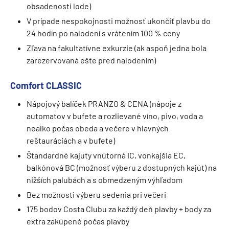
obsadenosti lode)
V prípade nespokojnosti možnosť ukončiť plavbu do
24 hodín po nalodení s vrátením 100 % ceny
Zľava na fakultatívne exkurzie (ak aspoň jedna bola
zarezervovaná ešte pred nalodením)
Comfort CLASSIC
Nápojový balíček PRANZO & CENA (nápoje z
automatov v bufete a rozlievané víno, pivo, voda a
nealko počas obeda a večere v hlavných
reštauráciách a v bufete)
Štandardné kajuty vnútorná IC, vonkajšia EC,
balkónová BC (možnosť výberu z dostupných kajút) na
nižších palubách a s obmedzeným výhľadom
Bez možnosti výberu sedenia pri večeri
175 bodov Costa Clubu za každý deň plavby + body za
extra zakúpené počas plavby