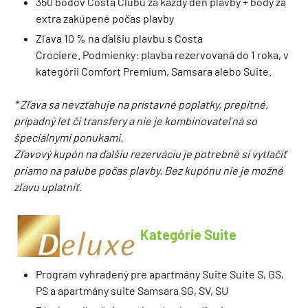
350 bodov Costa Clubu za každý deň plavby + body za
extra zakúpené počas plavby
Zľava 10 % na ďalšiu plavbu s Costa
Crociere. Podmienky: plavba rezervovaná do 1 roka, v
kategórii Comfort Premium, Samsara alebo Suite.
* Zľava sa nevzťahuje na prístavné poplatky, prepitné,
prípadný let či transfery a nie je kombinovateľná so
špeciálnymi ponukami.
Zľavový kupón na ďalšiu rezerváciu je potrebné si vytlačiť
priamo na palube počas plavby. Bez kupónu nie je možné
zľavu uplatniť.
Kategórie Suite
Program vyhradený pre apartmány Suite Suite S, GS,
PS a apartmány suite Samsara SG, SV, SU