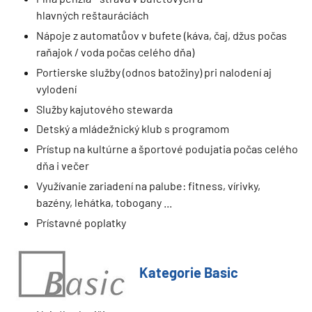
hlavných reštauráciách
Nápoje z automatůov v bufete (káva, čaj, džus počas
raňajok / voda počas celého dňa)
Portierske služby (odnos batožiny) pri nalodení aj
vylodení
Služby kajutového stewarda
Detský a mládežnický klub s programom
Prístup na kultúrne a športové podujatia počas celého
dňa i večer
Využívanie zariadení na palube: fitness, vírivky,
bazény, lehátka, tobogany ...
Prístavné poplatky
Kategorie Basic