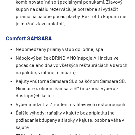
kombinovateľná so špeciálnymi ponukami. Zľavový
kupón na ďalšiu rezerváciu je potrebné si vytlačiť
priamo na palube počas plavby. Bez tohto kupónu nie
je možné zľavu uplatniť.
Comfort SAMSARA
Neobmedzený priamy vstup do lodnej spa
Nápojový balíček BRINDIAMO (nápoje All Inclusive
počas celého dňa vo všetkých reštauráciách a baroch
na palube, vrátane minibaru)
Kajuty vnútorná Samsara SI, s balkónom Samsara SB,
Minisuite s oknom Samsara SM (možnosť výberu z
dostupných kajút)
Výber medzi 1. a 2. sedením v hlavných reštauráciách
Ďalšie výhody: raňajky v kajute bez príplatku (na
požiadanie); župany a šľapky v kajute, osobná váha v
kajute.