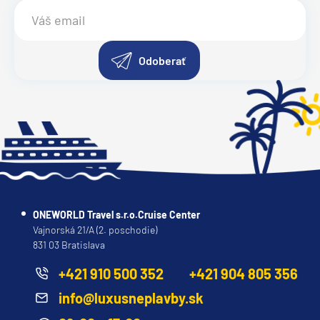
Odoberať
ONEWORLD Travel s.r.o.Cruise Center
Vajnorská 21/A (2. poschodie)
831 03 Bratislava
+421 910 500 352
+421 904 805 356
info@luxusneplavby.sk