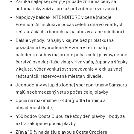
Záruka najlepšej ceny (v prípade zníženia ceny sa
automaticky zníži aj pre už potvrdené rezervácie)
Nápojový balíček INTENDITORE v cene (nápoje
Premium All inclusive počas celého dňa vo všetkých
reštauráciách a baroch na palube, vrátane minibaru)
Ďalšie výhody: raňajky v kajute bez príplatku (na
požiadanie); vyhradená VIP zóna v termináli pri
nalodení; osobný majordóm počas celej plavby, denne
čerstvé ovocie; fľaša vína; vírivá vaňa, župany a šľapky
v kajute, výber vankúšov; stravovanie v exkluzívnej
reštaurácii; rezervované miesta v divadle.
Jednodenný vstup do lodnej spa; apartmány Samsara
majú neobmedzený vstup počas celej plavby
Opcia na maximálne 1-8 dní (podľa termínu a
obsadenosti lode)
450 bodov Costa Clubu za každý deň plavby + body za
extra zakúpené počas plavby
Zľava 10 % na ďalšiu plavbu s Costa Crociere.