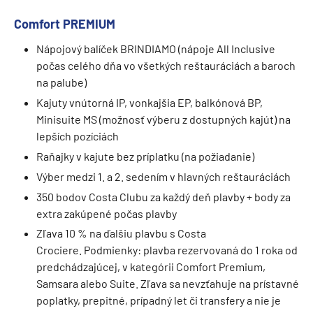
Comfort PREMIUM
Nápojový balíček BRINDIAMO (nápoje All Inclusive
počas celého dňa vo všetkých reštauráciách a baroch
na palube)
Kajuty vnútorná IP, vonkajšia EP, balkónová BP,
Minisuite MS (možnosť výberu z dostupných kajút) na
lepších pozíciách
Raňajky v kajute bez príplatku (na požiadanie)
Výber medzi 1. a 2. sedením v hlavných reštauráciách
350 bodov Costa Clubu za každý deň plavby + body za
extra zakúpené počas plavby
Zľava 10 % na ďalšiu plavbu s Costa
Crociere. Podmienky: plavba rezervovaná do 1 roka od
predchádzajúcej, v kategórii Comfort Premium,
Samsara alebo Suite. Zľava sa nevzťahuje na prístavné
poplatky, prepitné, prípadný let či transfery a nie je