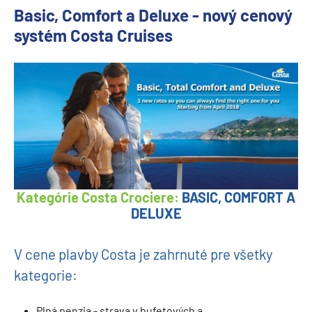
Basic, Comfort a Deluxe - nový cenový
systém Costa Cruises
Kategórie Costa Crociere:
BASIC, COMFORT A
DELUXE
V cene plavby Costa je zahrnuté pre všetky
kategorie:
Plná penzia - strava v bufetových a