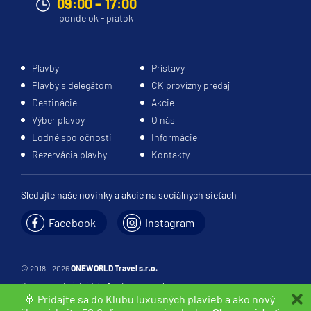
09:00 – 17:00
pondelok - piatok
Plavby
Prístavy
Plavby s delegátom
CK provízny predaj
Destinácie
Akcie
Výber plavby
O nás
Lodné spoločnosti
Informácie
Rezervácia plavby
Kontakty
Sledujte naše novinky a akcie na sociálnych sieťach
Facebook
Instagram
© 2018 - 2026
ONEWORLD Travel s.r.o.
Ochrana osobných údajov
Nastavenia cookies
🚢 Pridajte sa do Klubu luxusných plavieb a ako nový
webdesign:
netropolis s. r. o.