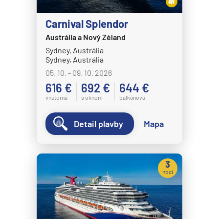
Carnival Splendor
Austrália a Nový Zéland
Sydney, Austrália
Sydney, Austrália
05. 10. - 09. 10. 2026
616 €
692 €
644 €
vnútorná
s oknom
balkónová
Detail plavby
Mapa
3
noci