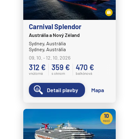
Carnival Splendor
Austrália a Nový Zéland
Sydney, Austrália
Sydney, Austrália
09. 10. - 12. 10. 2026
312 €
359 €
470 €
vnútorná
s oknom
balkónová
Detail plavby
Mapa
10
nocí