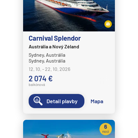
Carnival Splendor
Austrália a Nový Zéland
Sydney, Austrália
Sydney, Austrália
12. 10. - 22. 10. 2026
2 074 €
balkónová
Detail plavby
Mapa
6
nocí