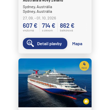
Sydney, Austrália
Sydney, Austrália
27. 09. - 01. 10. 2026
607 €
714 €
862 €
vnútorná
s oknom
balkónová
Detail plavby
Mapa
4
noci