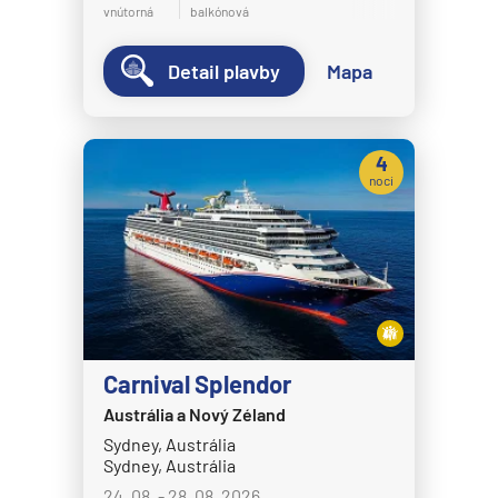
vnútorná
balkónová
Detail plavby
Mapa
4
noci
Carnival Splendor
Austrália a Nový Zéland
Sydney, Austrália
Sydney, Austrália
24. 08. - 28. 08. 2026