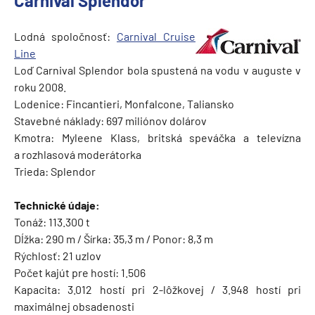
Carnival Splendor
Lodná spoločnosť:
Carnival Cruise
Line
Loď Carnival Splendor bola spustená na vodu v auguste v
roku 2008.
Lodenice: Fincantieri, Monfalcone, Taliansko
Stavebné náklady: 697 miliónov dolárov
Kmotra: Myleene Klass, britská speváčka a televízna
a rozhlasová moderátorka
Trieda: Splendor
Technické údaje:
Tonáž: 113.300 t
Dĺžka: 290 m / Šírka: 35,3 m / Ponor: 8,3 m
Rýchlosť: 21 uzlov
Počet kajút pre hostí: 1.506
Kapacita: 3.012 hostí pri 2-lôžkovej / 3.948 hostí pri
maximálnej obsadenosti