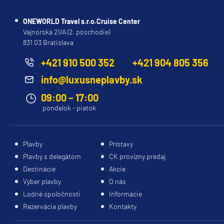
ONEWORLD Travel s.r.o.Cruise Center
Vajnorská 21/A (2. poschodie)
831 03 Bratislava
+421 910 500 352
+421 904 805 356
info@luxusneplavby.sk
09:00 – 17:00
pondelok - piatok
Plavby
Prístavy
Plavby s delegátom
CK provízny predaj
Destinácie
Akcie
Výber plavby
O nás
Lodné spoločnosti
Informácie
Rezervácia plavby
Kontakty