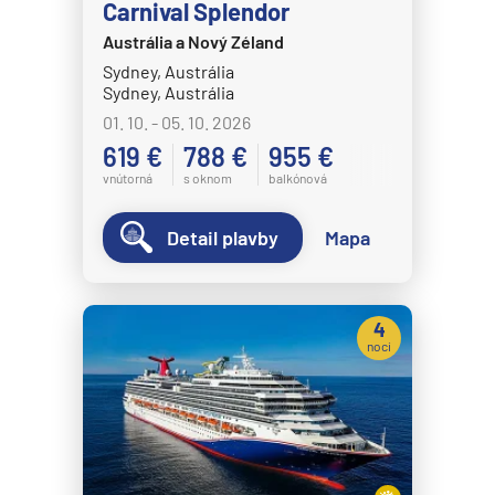
Carnival Splendor
Austrália a Nový Zéland
Sydney, Austrália
Sydney, Austrália
01. 10. - 05. 10. 2026
619 €
788 €
955 €
vnútorná
s oknom
balkónová
Detail plavby
Mapa
4
noci