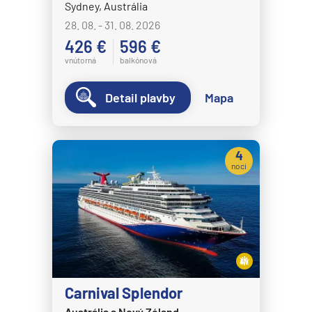
Sydney, Austrália
28. 08. - 31. 08. 2026
426 €
596 €
vnútorná
balkónová
Detail plavby
Mapa
4
noci
Carnival Splendor
Austrália a Nový Zéland