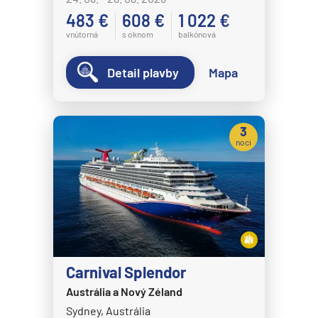
483 €
608 €
1 022 €
vnútorná
s oknom
balkónová
Detail plavby
Mapa
3
noci
Carnival Splendor
Austrália a Nový Zéland
Sydney, Austrália