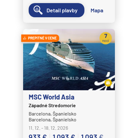
Detail plavby
Mapa
7
PREPITNÉ V CENE
nocí
MSC World Asia
Západné Stredomorie
Barcelona, Španielsko
Barcelona, Španielsko
11. 12. - 18. 12. 2026
933 €
1 093 €
1 093 €