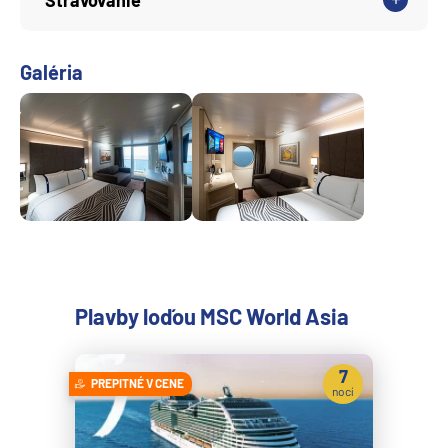
Stravovanie
Galéria
Plavby loďou MSC World Asia
7
PREPITNÉ V CENE
nocí