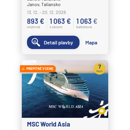
Janov, Taliansko
13. 12. - 20. 12. 2026
893 €
1 063 €
1 063 €
vnútorná
s oknom
balkónová
Detail plavby
Mapa
7
PREPITNÉ V CENE
nocí
MSC World Asia