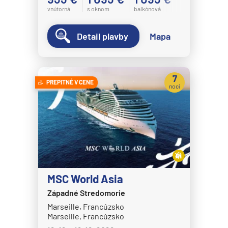
vnútorná
s oknom
balkónová
Detail plavby
Mapa
7
PREPITNÉ V CENE
nocí
MSC World Asia
Západné Stredomorie
Marseille, Francúzsko
Marseille, Francúzsko