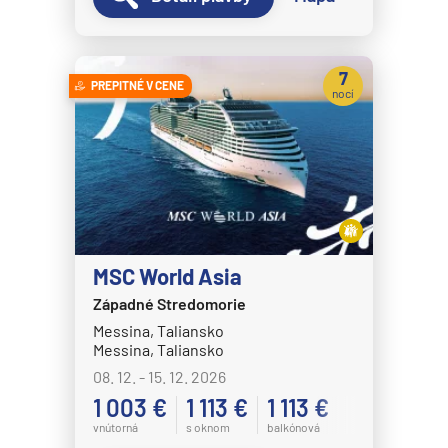
7
PREPITNÉ V CENE
nocí
MSC World Asia
Západné Stredomorie
Messina, Taliansko
Messina, Taliansko
08. 12. - 15. 12. 2026
1 003 €
1 113 €
1 113 €
vnútorná
s oknom
balkónová