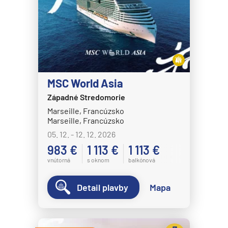
MSC World Asia
Západné Stredomorie
Marseille, Francúzsko
Marseille, Francúzsko
05. 12. - 12. 12. 2026
983 €
1 113 €
1 113 €
vnútorná
s oknom
balkónová
Detail plavby
Mapa