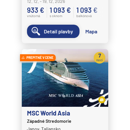
12. 12. - 19. 12. 2026
933 €
1 093 €
1 093 €
vnútorná
s oknom
balkónová
Detail plavby
Mapa
7
PREPITNÉ V CENE
nocí
MSC World Asia
Západné Stredomorie
Janov, Taliansko