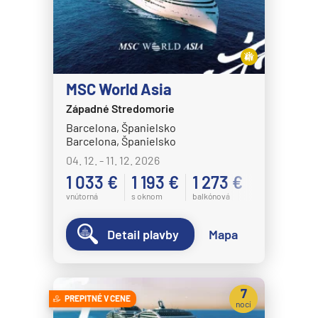
MSC World Asia
Západné Stredomorie
Barcelona, Španielsko
Barcelona, Španielsko
04. 12. - 11. 12. 2026
1 033 €
1 193 €
1 273 €
vnútorná
s oknom
balkónová
Detail plavby
Mapa
7
PREPITNÉ V CENE
nocí