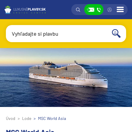
Vyhľadávanie
Prih
Zobraziť
Vyhľadajte si plavbu
Vyhľadať
Úvod
Lode
MSC World Asia