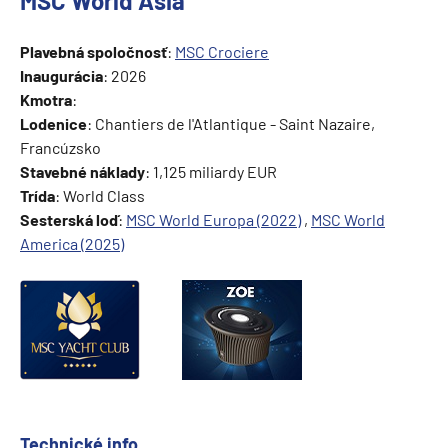
MSC World Asia
Plavebná spoločnosť
:
MSC Crociere
Inaugurácia
: 2026
Kmotra
:
Lodenice
: Chantiers de l'Atlantique - Saint Nazaire,
Francúzsko
Stavebné náklady
: 1,125 miliardy EUR
Trída
: World Class
Sesterská loď
:
MSC World Europa (2022)
,
MSC World
America (2025)
Technické info