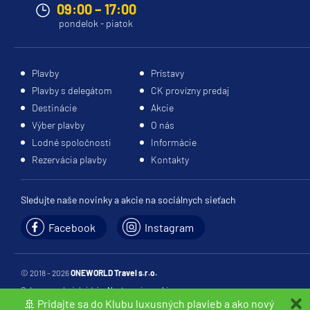
09:00 – 17:00
pondelok - piatok
Plavby
Prístavy
Plavby s delegátom
CK provízny predaj
Destinácie
Akcie
Výber plavby
O nás
Lodné spoločnosti
Informácie
Rezervácia plavby
Kontakty
Sledujte naše novinky a akcie na sociálnych sieťach
Facebook
Instagram
© 2018 - 2026
ONEWORLD Travel s.r.o.
Ochrana osobných údajov
Nastavenia cookies
🚢 Pridajte sa do Klubu luxusných plavieb a ako nový
webdesign:
netropolis s. r. o.