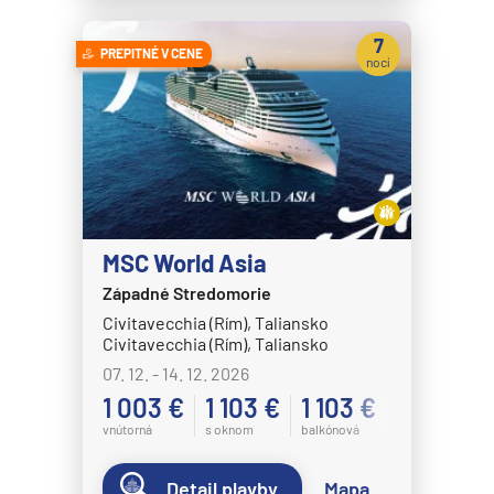
7
PREPITNÉ V CENE
nocí
MSC World Asia
Západné Stredomorie
Civitavecchia (Rím), Taliansko
Civitavecchia (Rím), Taliansko
07. 12. - 14. 12. 2026
1 003 €
1 103 €
1 103 €
vnútorná
s oknom
balkónová
Detail plavby
Mapa