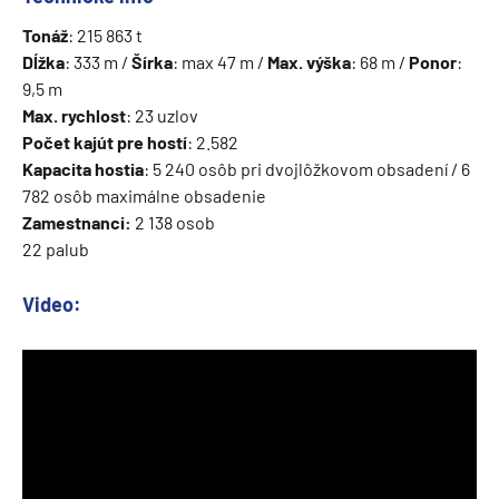
Tonáž
: 215 863 t
Dĺžka
: 333 m /
Šírka
: max 47 m /
Max. výška
: 68 m /
Ponor
:
9,5 m
Max. rychlost
: 23 uzlov
Počet kajút pre hostí
: 2.582
Kapacita hostia
: 5 240 osôb pri dvojlôžkovom obsadení / 6
782 osôb maximálne obsadenie
Zamestnanci:
2 138 osob
22 palub
Video: