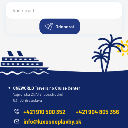
Odoberať
ONEWORLD Travel s.r.o.Cruise Center
Vajnorská 21/A (2. poschodie)
831 03 Bratislava
+421 910 500 352
+421 904 805 356
info@luxusneplavby.sk