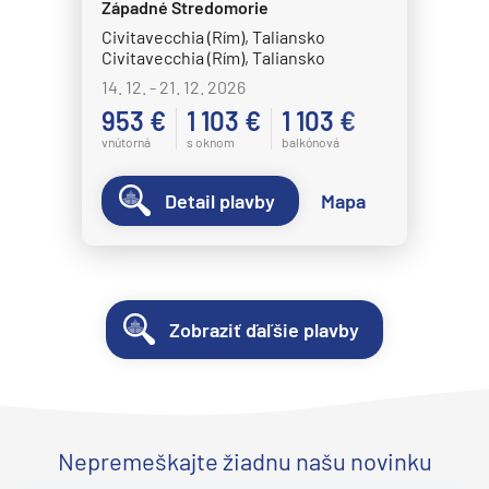
Západné Stredomorie
Civitavecchia (Rím), Taliansko
Civitavecchia (Rím), Taliansko
14. 12. - 21. 12. 2026
953 €
1 103 €
1 103 €
vnútorná
s oknom
balkónová
Detail plavby
Mapa
Zobraziť ďaľšie plavby
Nepremeškajte žiadnu našu novinku