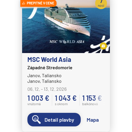
7
PREPITNÉ V CENE
nocí
MSC World Asia
Západné Stredomorie
Janov, Taliansko
Janov, Taliansko
06. 12. - 13. 12. 2026
1 003 €
1 043 €
1 153 €
vnútorná
s oknom
balkónová
Detail plavby
Mapa