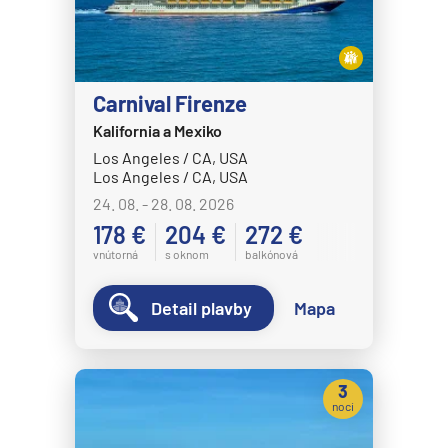
Carnival Firenze
Kalifornia a Mexiko
Los Angeles / CA, USA
Los Angeles / CA, USA
24. 08. - 28. 08. 2026
178 €
204 €
272 €
vnútorná
s oknom
balkónová
Detail plavby
Mapa
3
noci