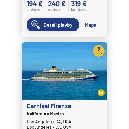
194 €
240 €
319 €
vnútorná
s oknom
balkónová
Detail plavby
Mapa
3
noci
Carnival Firenze
Kalifornia a Mexiko
Los Angeles / CA, USA
Los Angeles / CA, USA