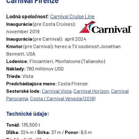
Carnival Firenze
Lodná spoločnosť
:
Carnival Cruise Line
Inaugurácia
(pre Costa Cruises):
november 2019
Inaugurácia
(pre Carnival): apríl 2024
Kmotor
(pre Carnival): herec a TV osobnosť Jonathan
Bennett, USA
Lodenice
: Fincantieri, Monfalcone (Taliansko)
Náklady
: 780 miliónov USD
Trieda
: Vista
Predchádzajúce meno
: Costa Firenze
Sesterské lode
:
Carnival Vista
,
Carnival Horizon
,
Carnival
Panorama
,
Costa / Carnival Venezia (2018)
Technické údaje:
Tonáž
: 135.500 t
Dĺžka
: 324 m /
Šírka
: 37 m /
Ponor
: 8,5 m