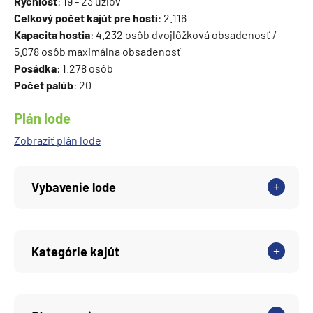
Rýchlosť
: 19 - 23 uzlov
Celkový počet kajút pre hostí
: 2.116
Kapacita hostia
: 4.232 osôb dvojlôžková obsadenosť /
5.078 osôb maximálna obsadenosť
Posádka
: 1.278 osôb
Počet palúb
: 20
Plán lode
Zobraziť plán lode
Vybavenie lode
Kategórie kajút