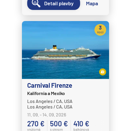
Detail plavby
Mapa
3
noci
Carnival Firenze
Kalifornia a Mexiko
Los Angeles / CA, USA
Los Angeles / CA, USA
11. 09. - 14. 09. 2026
270 €
500 €
410 €
vnútorná
s oknom
balkónová