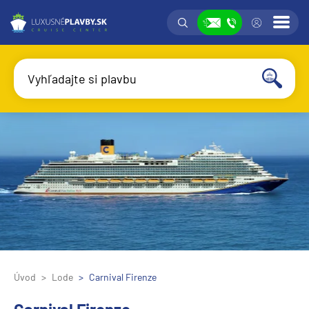
Vyhľadávanie
Prih
Zobraziť
Vyhľadajte si plavbu
Vyhľadať
Úvod
Lode
Carnival Firenze