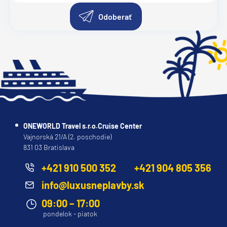
Odoberať
ONEWORLD Travel s.r.o.Cruise Center
Vajnorská 21/A (2. poschodie)
831 03 Bratislava
+421 910 500 352
+421 904 805 356
info@luxusneplavby.sk
09:00 – 17:00
pondelok - piatok