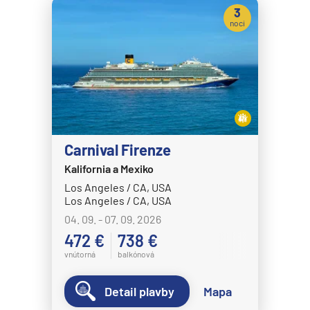
3
noci
Carnival Firenze
Kalifornia a Mexiko
Los Angeles / CA, USA
Los Angeles / CA, USA
04. 09. - 07. 09. 2026
472 €
738 €
vnútorná
balkónová
Detail plavby
Mapa