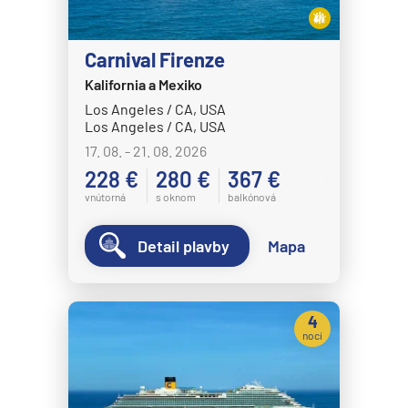
Carnival Firenze
Kalifornia a Mexiko
Los Angeles / CA, USA
Los Angeles / CA, USA
17. 08. - 21. 08. 2026
228 €
280 €
367 €
vnútorná
s oknom
balkónová
Detail plavby
Mapa
4
noci