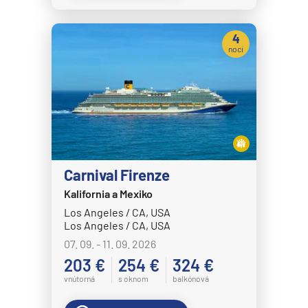
4
noci
Carnival Firenze
Kalifornia a Mexiko
Los Angeles / CA, USA
Los Angeles / CA, USA
07. 09. - 11. 09. 2026
203 €
254 €
324 €
vnútorná
s oknom
balkónová