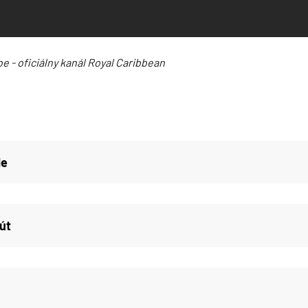
e - oficiálny kanál Royal Caribbean
de
út
d