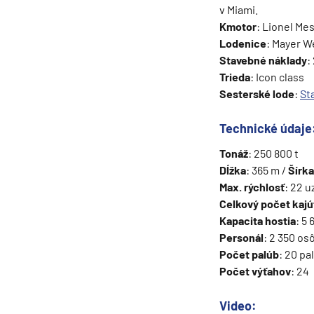
v Miami.
Grónsko
Kmotor
: Lionel Mes
Island
Lodenice
: Mayer W
Stavebné náklady
:
Nórske fjordy
Trieda
: Icon class
Nórske fjordy a Pobalt
Sesterské lode
:
St
Pobaltie
Technické údaje
Severná Európa
Tonáž
: 250 800 t
Severozápadná Európa
Dĺžka
: 365 m /
Šírka
Britské ostrovy a Írsko
Max. rýchlosť
: 22 u
Celkový počet kajú
Pobrežie Európy
Kapacita hostia
: 5
Severozápadná Európ
Personál
: 2 350 os
Kanárske ostrovy, Madei
Počet palúb
: 20 pa
Počet výťahov
: 24
Azorské ostrovy
Kanárske ostrovy
Video: