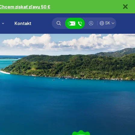
Chcem získať zľavu 50 €
Vyhľadávanie
Prihlásiť
Kontakt
SK
Zobraziť kontakty