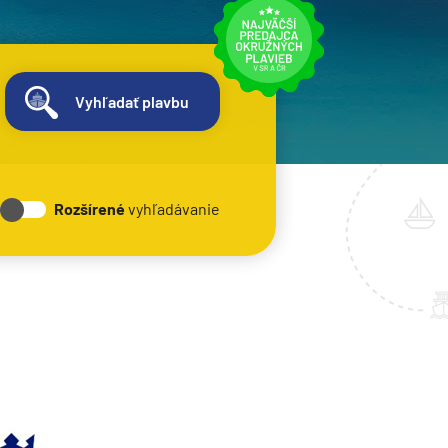
Vyhľadať plavbu
Rozšírené
vyhľadávanie