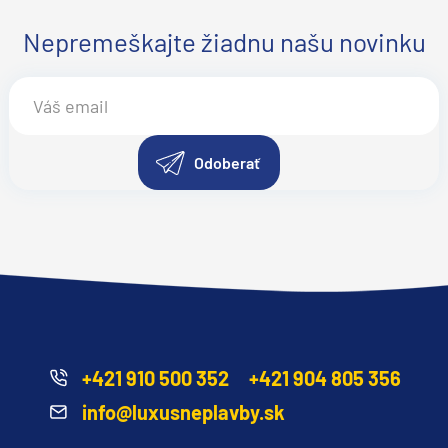
Nepremeškajte žiadnu našu novinku
Odoberať
+421 910 500 352
+421 904 805 356
info@luxusneplavby.sk