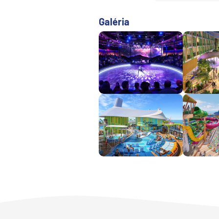
Afrika
Indický oceán
Galéria
Seychely a Maurícius
Havaj a Južný Pacifik
Havajské ostrovy
Tahiti a Južný Pacifik
Repozičné plavby
Repozičné plavby
Transatlantické plavby
⇆ Panamský kanál
⇆ Pobrežie Európy
⇆ Suezský prieplav
Plavby okolo sveta
Plavba okolo sveta - 