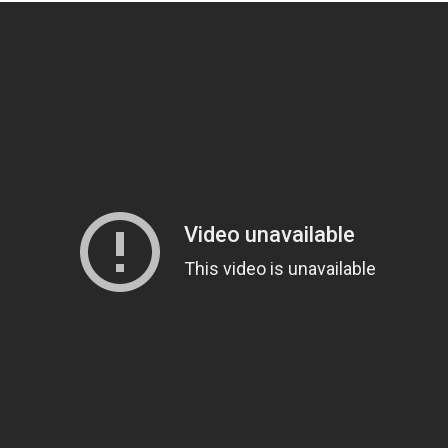
deira
ka
rika
o