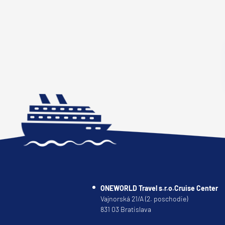
Plavby okolo sveta
Expedičné plavby
Antarktída
Arktída
Expedičné plavby
Galapágy
Potvrdiť
ONEWORLD Travel s.r.o.Cruise Center
Vajnorská 21/A (2. poschodie)
831 03 Bratislava