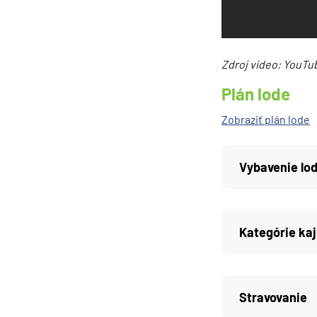
Južná Amerika
Južná Amerika
Arabský polostrov
Zdroj video: YouTub
Červené more
Plán lode
Emiráty a Perzský záliv
Zobraziť plán lode
Ázia
Ázia
Vybavenie lo
India
Japonsko
Juhovýchodná Ázia
Kategórie kaj
Austrália a Nový Zéland
Austrália a Nový Zélan
Afrika a Indický oceán
Stravovanie