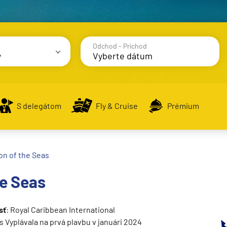
Odchod - Príchod
y
avy
S delegátom
Fly & Cruise
Prémium
on of the Seas
alsko
he Seas
e
sť
: Royal Caribbean International
s Vyplávala na prvá plavbu v januári 2024