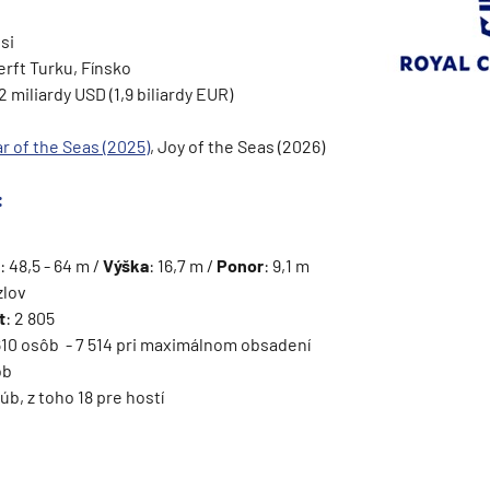
si
erft Turku, Fínsko
 2 miliardy USD (1,9 biliardy EUR)
ie
ar of the Seas (2025)
, Joy of the Seas (2026)
:
: 48,5 - 64 m /
Výška
: 16,7 m /
Ponor
: 9,1 m
zlov
t
: 2 805
 610 osôb - 7 514 pri maximálnom obsadení
a
ôb
ra a Maroko
lúb, z toho 18 pre hostí