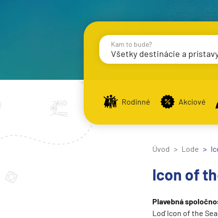
Kam to bude?
Všetky destinácie a prístav
Destinácie
Príst
Rodinné
Akciové
Stredomorie
Stredomorie
Úvod
Lode
Ic
Stredomorie a Portug
Icon of t
Východné Stredomori
Západné Stredomorie
Plavebná spoločno
Severná Európa
Loď Icon of the Sea