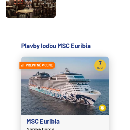
Plavby loďou MSC Euribia
7
PREPITNÉ V CENE
nocí
MSC Euribia
Nórske fjordy