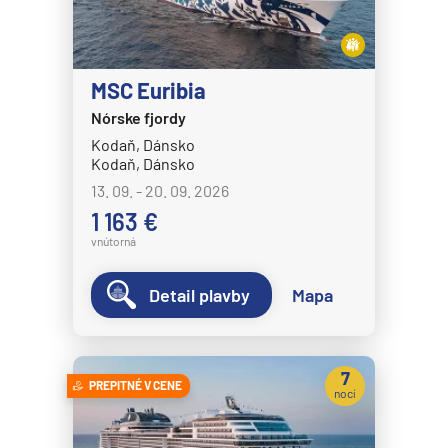
MSC Euribia
Nórske fjordy
Kodaň, Dánsko
Kodaň, Dánsko
13. 09. - 20. 09. 2026
1 163 €
vnútorná
Detail plavby
Mapa
7
PREPITNÉ V CENE
nocí