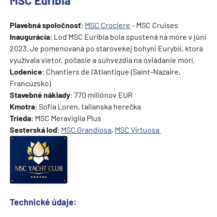
MSC Euribia
Plavebná spoločnosť
:
MSC Crociere
- MSC Cruises
Inaugurácia
: Loď MSC Euribia bola spustená na more v júni
2023. Je pomenovaná po starovekej bohyni Eurybii, ktorá
využívala vietor, počasie a súhvezdia na ovládanie morí.
Lodenice
: Chantiers de l’Atlantique (Saint-Nazaire,
Francúzsko)
Stavebné náklady
: 770 miliónov EUR
Kmotra
: Sofia Loren, talianska herečka
Trieda
: MSC Meraviglia Plus
Sesterská loď
:
MSC Grandiosa
,
MSC Virtuosa
Technické údaje: