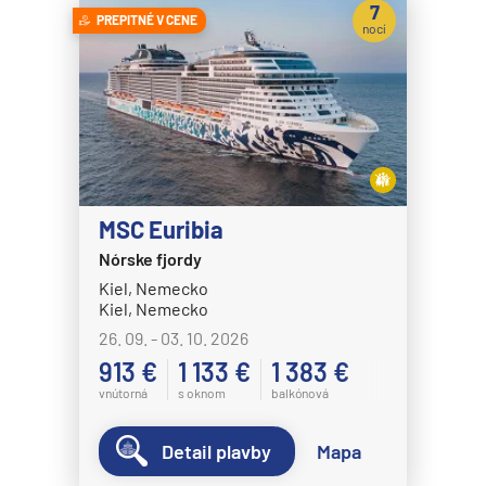
7
PREPITNÉ V CENE
nocí
MSC Euribia
Nórske fjordy
Kiel, Nemecko
Kiel, Nemecko
26. 09. - 03. 10. 2026
913 €
1 133 €
1 383 €
vnútorná
s oknom
balkónová
Detail plavby
Mapa