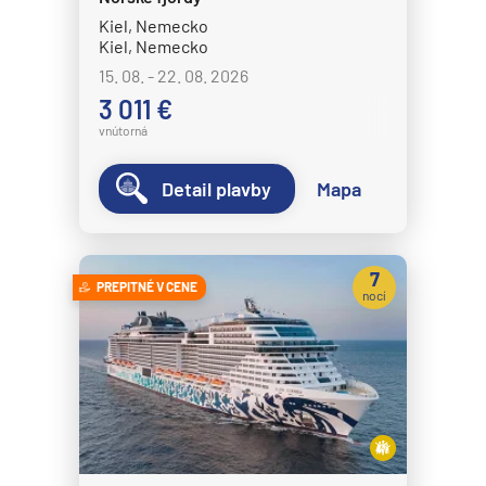
Kiel, Nemecko
Kiel, Nemecko
15. 08. - 22. 08. 2026
3 011 €
vnútorná
Detail plavby
Mapa
7
PREPITNÉ V CENE
nocí