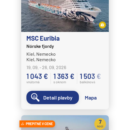
MSC Euribia
Nórske fjordy
Kiel, Nemecko
Kiel, Nemecko
19. 09. - 26. 09. 2026
1 043 €
1 363 €
1 503 €
vnútorná
s oknom
balkónová
Detail plavby
Mapa
7
PREPITNÉ V CENE
nocí