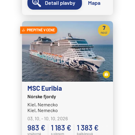
Detail plavby
Mapa
7
PREPITNÉ V CENE
nocí
MSC Euribia
Nórske fjordy
Kiel, Nemecko
Kiel, Nemecko
03. 10. - 10. 10. 2026
983 €
1 183 €
1 383 €
vnútorná
s oknom
balkónová