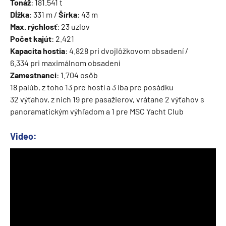
Tonáž
: 181.541 t
Dĺžka
: 331 m /
Šírka
: 43 m
Max. rýchlosť
: 23 uzlov
Počet kajút
: 2.421
Kapacita hostia
: 4.828 pri dvojlôžkovom obsadení /
6.334 pri maximálnom obsadení
Zamestnanci
: 1.704 osôb
18 palúb, z toho 13 pre hostí a 3 iba pre posádku
32 výťahov, z nich 19 pre pasažierov, vrátane 2 výťahov s
panoramatickým výhľadom a 1 pre MSC Yacht Club
Video: