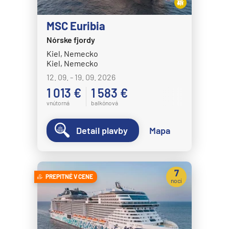
MSC Euribia
Nórske fjordy
Kiel, Nemecko
Kiel, Nemecko
12. 09. - 19. 09. 2026
1 013 €
1 583 €
vnútorná
balkónová
Detail plavby
Mapa
7
PREPITNÉ V CENE
nocí