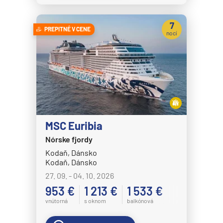
7
PREPITNÉ V CENE
nocí
MSC Euribia
Nórske fjordy
Kodaň, Dánsko
Kodaň, Dánsko
27. 09. - 04. 10. 2026
953 €
1 213 €
1 533 €
vnútorná
s oknom
balkónová