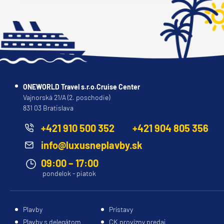
ONEWORLD Travel s.r.o.Cruise Center
Vajnorská 21/A (2. poschodie)
831 03 Bratislava
+421 910 500 352
+421 904 805 356
info@luxusneplavby.sk
09:00 – 17:00
pondelok - piatok
Plavby
Prístavy
Plavby s delegátom
CK provízny predaj