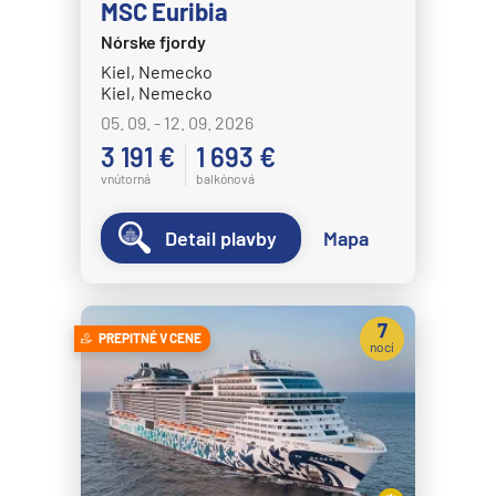
MSC Euribia
Nórske fjordy
Kiel, Nemecko
Kiel, Nemecko
05. 09. - 12. 09. 2026
3 191 €
1 693 €
vnútorná
balkónová
Detail plavby
Mapa
7
PREPITNÉ V CENE
nocí