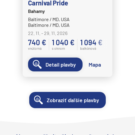
Carnival Pride
Bahamy
Baltimore / MD, USA
Baltimore / MD, USA
22. 11. - 29. 11. 2026
740 €
1 040 €
1 094 €
vnútorná
s oknom
balkónová
Detail plavby
Mapa
Zobraziť ďaľšie plavby