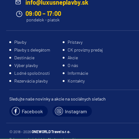
info@luxusneplavby.sk
09:00 – 17:00
pondelok - piatok
Plavby
Prístavy
Plavby s delegátom
CK provízny predaj
Destinácie
Akcie
Výber plavby
O nás
Lodné spoločnosti
Informácie
Rezervácia plavby
Kontakty
Sledujte naše novinky a akcie na sociálnych sieťach
Facebook
Instagram
© 2018 - 2026
ONEWORLD Travel s.r.o.
Ochrana osobných údajov
Nastavenia cookies