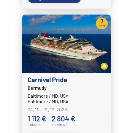
7
nocí
Carnival Pride
Bermudy
Baltimore / MD, USA
Baltimore / MD, USA
04. 10. - 11. 10. 2026
1 112 €
2 804 €
s oknom
balkónová