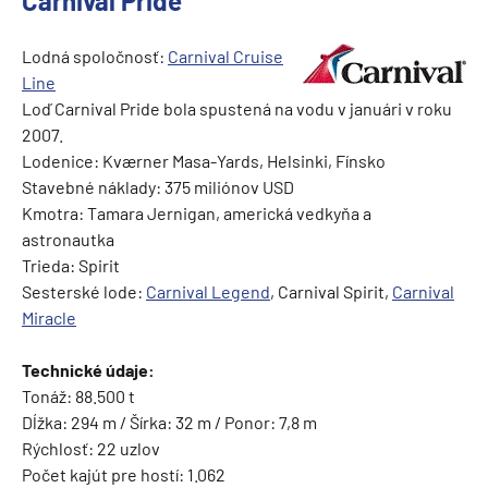
Carnival Pride
Lodná spoločnosť:
Carnival Cruise
Line
Loď Carnival Pride bola spustená na vodu v januári v roku
2007.
Lodenice: Kværner Masa-Yards, Helsinki, Fínsko
Stavebné náklady: 375 miliónov USD
Kmotra: Tamara Jernigan, americká vedkyňa a
astronautka
Trieda: Spirit
Sesterské lode:
Carnival
Legend
, Carnival Spirit,
Carnival
Miracle
Technické údaje:
Tonáž: 88.500 t
Dĺžka: 294 m / Šírka: 32 m / Ponor: 7,8 m
Rýchlosť: 22 uzlov
Počet kajút pre hostí: 1.062