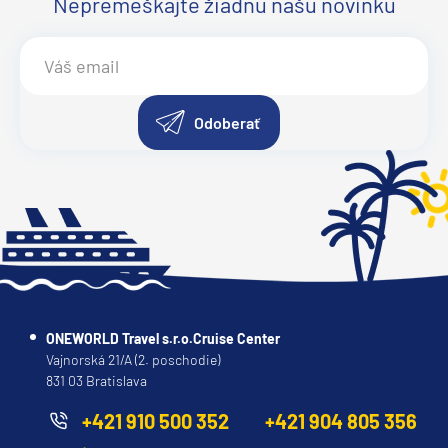
Nepremeškajte žiadnu našu novinku
Odoberať
ONEWORLD Travel s.r.o.Cruise Center
Vajnorská 21/A (2. poschodie)
831 03 Bratislava
+421 910 500 352
+421 904 805 356