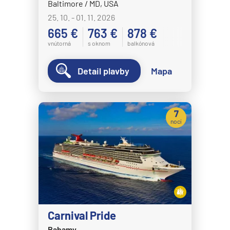
Baltimore / MD, USA
25. 10. - 01. 11. 2026
665 €
763 €
878 €
vnútorná
s oknom
balkónová
Detail plavby
Mapa
7
nocí
Carnival Pride
Bahamy