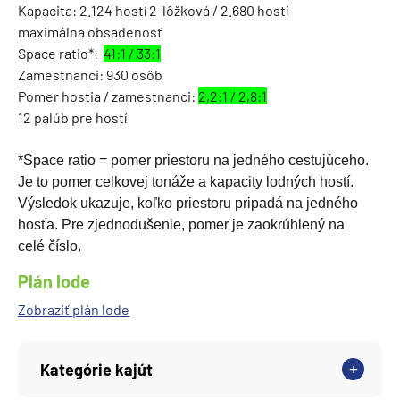
Kapacita: 2.124 hostí 2-lôžková / 2.680 hostí
maximálna obsadenosť
Space ratio*:
41:1 / 33:1
Zamestnanci: 930 osôb
Pomer hostia / zamestnanci:
2,2:1 / 2,8:1
12 palúb pre hostí
*Space ratio = pomer priestoru na jedného cestujúceho.
Je to pomer celkovej tonáže a kapacity lodných hostí.
Výsledok ukazuje, koľko priestoru pripadá na jedného
hosťa. Pre zjednodušenie, pomer je zaokrúhlený na
celé číslo.
Plán lode
Zobraziť plán lode
Kategórie kajút