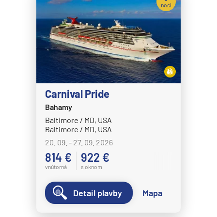
nocí
Carnival Pride
Bahamy
Baltimore / MD, USA
Baltimore / MD, USA
20. 09. - 27. 09. 2026
814 €
922 €
vnútorná
s oknom
Detail plavby
Mapa