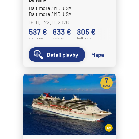
Baltimore / MD, USA
Baltimore / MD, USA
15. 11. - 22. 11. 2026
587 €
833 €
805 €
vnútorná
s oknom
balkónová
Detail plavby
Mapa
7
nocí