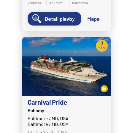
vnútorná
s oknom
balkónová
Detail plavby
Mapa
7
nocí
Carnival Pride
Bahamy
Baltimore / MD, USA
Baltimore / MD, USA
18. 10. - 25. 10. 2026