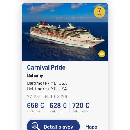
7
nocí
Carnival Pride
Bahamy
Baltimore / MD, USA
Baltimore / MD, USA
27. 09. - 04. 10. 2026
658 €
628 €
720 €
vnútorná
s oknom
balkónová
Detail plavby
Mapa