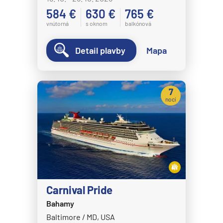
584 €
630 €
765 €
vnútorná
s oknom
balkónová
Detail plavby
Mapa
7
nocí
Carnival Pride
Bahamy
Baltimore / MD, USA