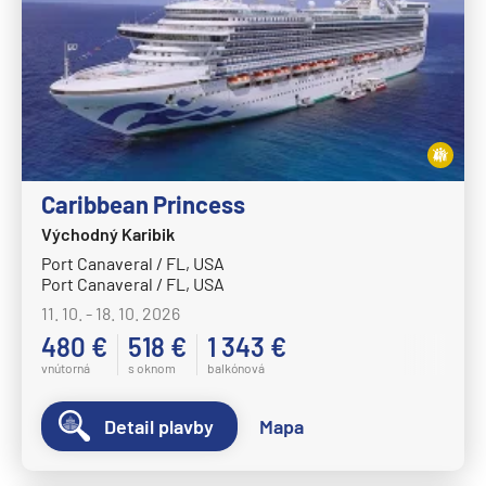
Caribbean Princess
Východný Karibik
Port Canaveral / FL, USA
Port Canaveral / FL, USA
11. 10. - 18. 10. 2026
480 €
518 €
1 343 €
vnútorná
s oknom
balkónová
Detail plavby
Mapa