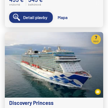
vnútorná
balkónová
Detail plavby
Mapa
7
nocí
Discovery Princess