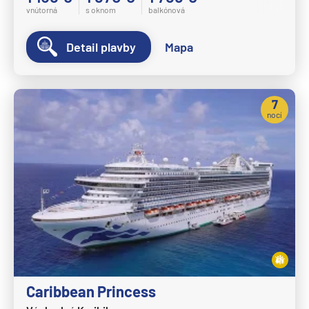
vnútorná
s oknom
balkónová
Detail plavby
Mapa
7
nocí
Caribbean Princess