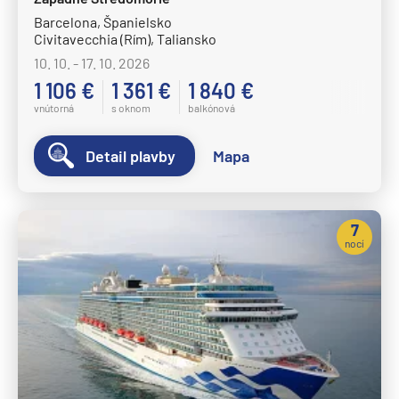
Barcelona, Španielsko
Civitavecchia (Rím), Taliansko
10. 10. - 17. 10. 2026
1 106 €
1 361 €
1 840 €
vnútorná
s oknom
balkónová
Detail plavby
Mapa
7
nocí