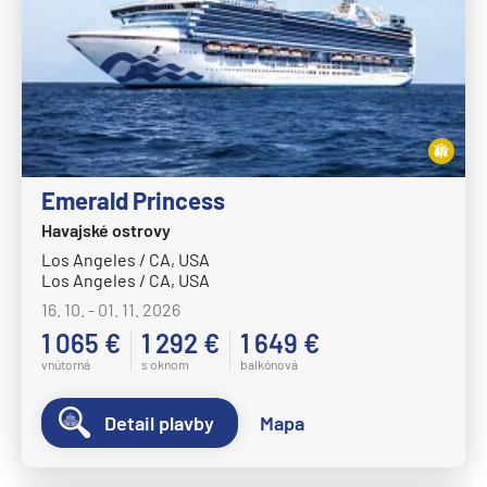
Emerald Princess
Havajské ostrovy
Los Angeles / CA, USA
Los Angeles / CA, USA
16. 10. - 01. 11. 2026
1 065 €
1 292 €
1 649 €
vnútorná
s oknom
balkónová
Detail plavby
Mapa