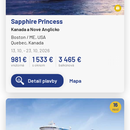
Sapphire Princess
Kanada a Nové Anglicko
Boston / ME, USA
Quebec, Kanada
13. 10. - 23. 10. 2026
981 €
1 533 €
3 465 €
vnútorná
s oknom
balkónová
Detail plavby
Mapa
16
nocí