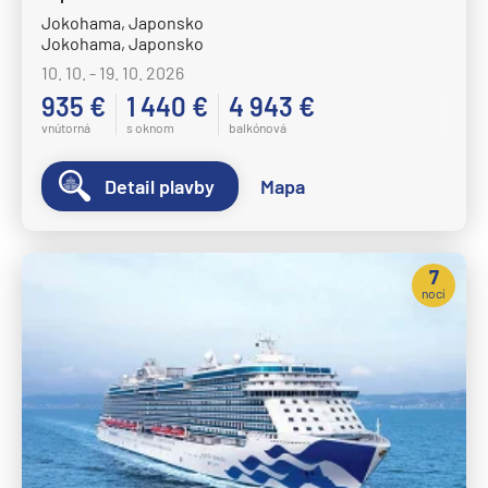
Jokohama, Japonsko
Jokohama, Japonsko
10. 10. - 19. 10. 2026
935 €
1 440 €
4 943 €
vnútorná
s oknom
balkónová
Detail plavby
Mapa
7
nocí