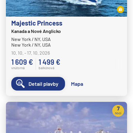
Majestic Princess
Kanada a Nové Anglicko
New York / NY, USA
New York / NY, USA
10. 10. - 17. 10. 2026
1 609 €
1 499 €
vnútorná
balkónová
Detail plavby
Mapa
7
nocí