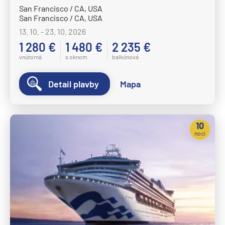
San Francisco / CA, USA
San Francisco / CA, USA
13. 10. - 23. 10. 2026
1 280 €
1 480 €
2 235 €
vnútorná
s oknom
balkónová
Detail plavby
Mapa
10
nocí