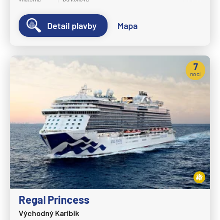
Detail plavby
Mapa
7
nocí
Regal Princess
Východný Karibik