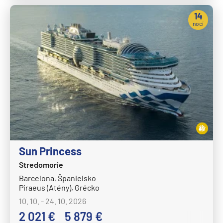
14
nocí
Sun Princess
Stredomorie
Barcelona, Španielsko
Piraeus (Atény), Grécko
10. 10. - 24. 10. 2026
2 021 €
5 879 €