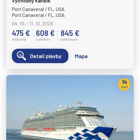
Východný Karibik
Port Canaveral / FL, USA
Port Canaveral / FL, USA
04. 10. - 11. 10. 2026
475 €
608 €
845 €
vnútorná
s oknom
balkónová
Detail plavby
Mapa
14
nocí