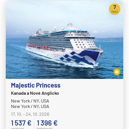
7
nocí
Majestic Princess
Kanada a Nové Anglicko
New York / NY, USA
New York / NY, USA
17. 10. - 24. 10. 2026
1 537 €
1 396 €
vnútorná
balkónová