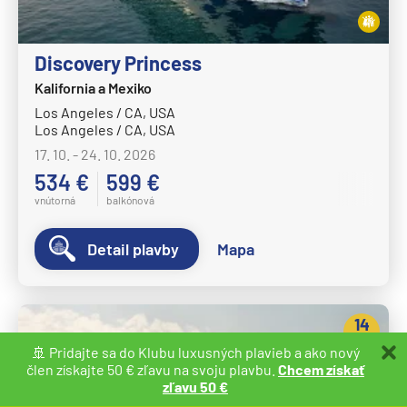
Discovery Princess
Kalifornia a Mexiko
Los Angeles / CA, USA
Los Angeles / CA, USA
17. 10. - 24. 10. 2026
534 €
599 €
vnútorná
balkónová
Detail plavby
Mapa
14
nocí
🚢 Pridajte sa do Klubu luxusných plavieb a ako nový
člen získajte 50 € zľavu na svoju plavbu.
Chcem získať
zľavu 50 €