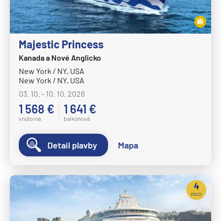
Majestic Princess
Kanada a Nové Anglicko
New York / NY, USA
New York / NY, USA
03. 10. - 10. 10. 2026
1 568 €
1 641 €
vnútorná
balkónová
Detail plavby
Mapa
4
noci