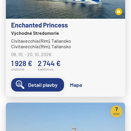
Enchanted Princess
Východné Stredomorie
Civitavecchia (Rím), Taliansko
Civitavecchia (Rím), Taliansko
06. 10. - 20. 10. 2026
1 928 €
2 744 €
vnútorná
balkónová
Detail plavby
Mapa
7
nocí