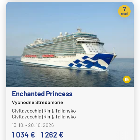
7
nocí
Enchanted Princess
Východné Stredomorie
Civitavecchia (Rím), Taliansko
Civitavecchia (Rím), Taliansko
13. 10. - 20. 10. 2026
1 034 €
1 262 €