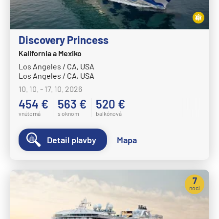
Discovery Princess
Kalifornia a Mexiko
Los Angeles / CA, USA
Los Angeles / CA, USA
10. 10. - 17. 10. 2026
454 €
563 €
520 €
vnútorná
s oknom
balkónová
Detail plavby
Mapa
7
nocí