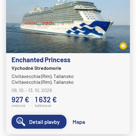
Enchanted Princess
Východné Stredomorie
Civitavecchia (Rím), Taliansko
Civitavecchia (Rím), Taliansko
06. 10. - 13. 10. 2026
927 €
1 632 €
vnútorná
balkónová
Detail plavby
Mapa