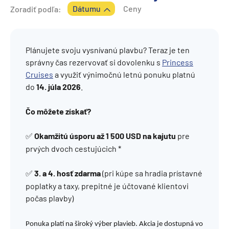
Dátumu
Ceny
Zoradiť podľa:
Plánujete svoju vysnívanú plavbu? Teraz je ten
správny čas rezervovať si dovolenku s
Princess
Cruises
a využiť výnimočnú letnú ponuku platnú
do
14. júla 2026
.
Čo môžete získať?
Okamžitú úsporu až 1 500 USD na kajutu
pre
✅
prvých dvoch cestujúcich *
3. a 4. hosť zdarma
(pri kúpe sa hradia prístavné
✅
poplatky a taxy, prepitné je účtované klientovi
počas plavby)
Ponuka platí na široký výber plavieb. Akcia je dostupná vo