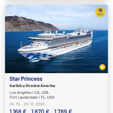
16
nocí
Star Princess
Karibik a Stredná Amerika
Los Angeles / CA, USA
Fort Lauderdale / FL, USA
04. 10. - 20. 10. 2026
1 168 €
1 870 €
1 789 €