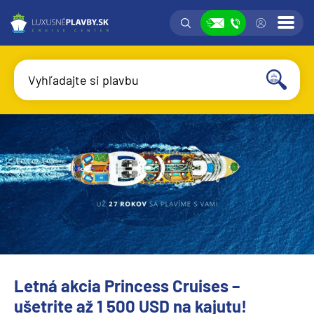
Vyhľadávanie
Prih
Zobraziť
Vyhľadajte si plavbu
Vyhľadať
Úvod
Letná akcia Princess Cruises –
Letná akcia Princess Cruises – ušetrite až 1 500 USD na kajutu
ušetrite až 1 500 USD na kajutu!