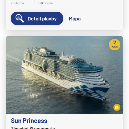
vnútorná
balkónová
Detail plavby
Mapa
7
nocí
Sun Princess
Západné Stredomorie