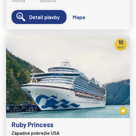
vnútorná
balkónová
Detail plavby
Mapa
10
nocí
Ruby Princess
Západné pobrežie USA