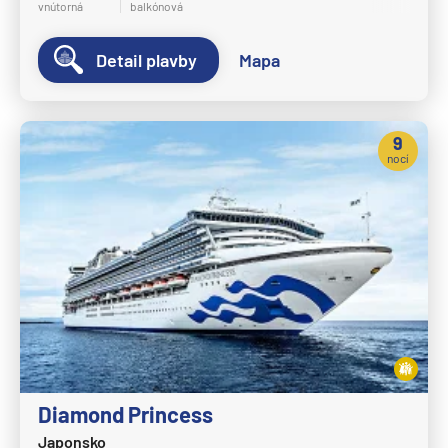
vnútorná
balkónová
Detail plavby
Mapa
9
nocí
Diamond Princess
Japonsko