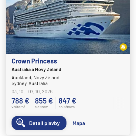
Crown Princess
Austrália a Nový Zéland
Auckland, Nový Zéland
Sydney, Austrália
03. 10. - 07. 10. 2026
788 €
855 €
847 €
vnútorná
s oknom
balkónová
Detail plavby
Mapa