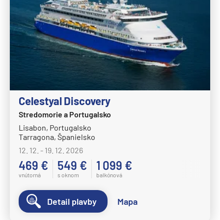
Celestyal Discovery
Stredomorie a Portugalsko
Lisabon, Portugalsko
Tarragona, Španielsko
12. 12. - 19. 12. 2026
469 €
549 €
1 099 €
vnútorná
s oknom
balkónová
Detail plavby
Mapa