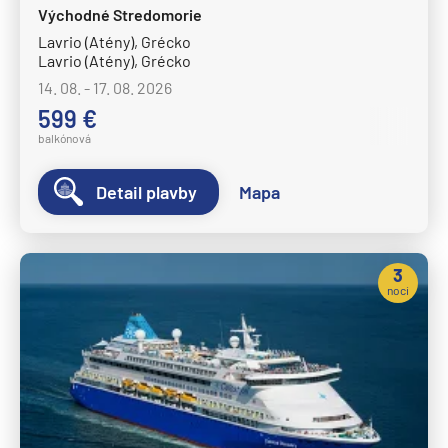
Východné Stredomorie
Lavrio (Atény), Grécko
Lavrio (Atény), Grécko
14. 08. - 17. 08. 2026
599 €
balkónová
Detail plavby
Mapa
3
noci