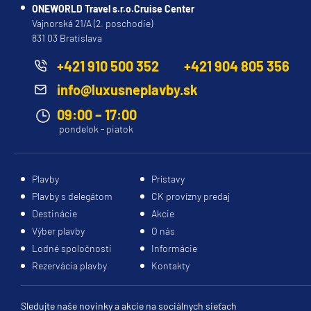
ONEWORLD Travel s.r.o.Cruise Center
Vajnorská 21/A (2. poschodie)
831 03 Bratislava
+421 910 500 352
+421 904 805 356
info@luxusneplavby.sk
09:00 – 17:00
pondelok - piatok
Plavby
Prístavy
Plavby s delegátom
CK provízny predaj
Destinácie
Akcie
Výber plavby
O nás
Lodné spoločnosti
Informácie
Rezervácia plavby
Kontakty
Sledujte naše novinky a akcie na sociálnych sieťach