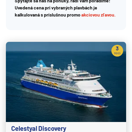
Spýtajte sa nás na ponuky, radi Vám poradíme!
Uvedená cena pri vybraných plavbách je
kalkulovaná s príslušnou promo
akciovou zľavou.
3
noci
Celestyal Discovery