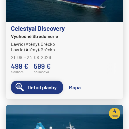
Celestyal Discovery
Východné Stredomorie
Lavrio (Atény), Grécko
Lavrio (Atény), Grécko
21. 08. - 24. 08. 2026
499 €
599 €
s oknom
balkónová
Detail plavby
Mapa
4
noci