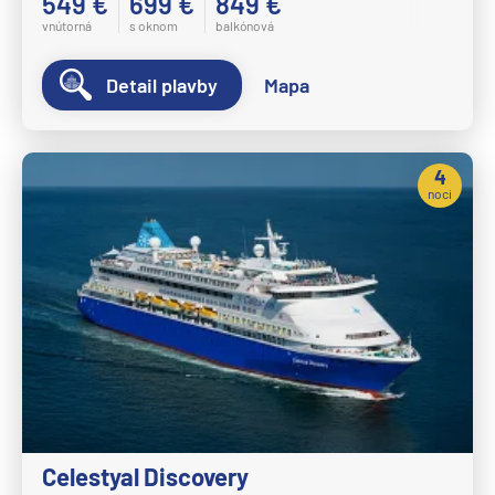
549 €
699 €
849 €
vnútorná
s oknom
balkónová
Detail plavby
Mapa
4
noci
Celestyal Discovery