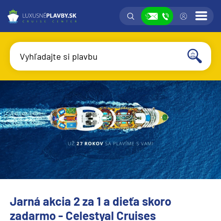
Vyhľadávanie
Prih
Zobraziť
Vyhľadajte si plavbu
Vyhľadať
Úvod
Jarná akcia 2 za 1 a dieťa skoro
Jarná akcia 2 za 1 a dieťa skoro zadarmo - Celestyal Cruises
zadarmo - Celestyal Cruises