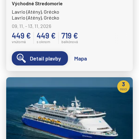
Východné Stredomorie
Lavrio (Atény), Grécko
Lavrio (Atény), Grécko
09. 11. - 13. 11. 2026
449 €
449 €
719 €
vnútorná
s oknom
balkónová
Detail plavby
Mapa
3
noci