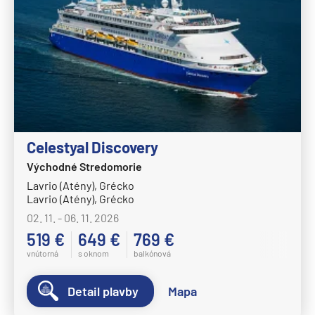
Celestyal Discovery
Východné Stredomorie
Lavrio (Atény), Grécko
Lavrio (Atény), Grécko
02. 11. - 06. 11. 2026
519 €
649 €
769 €
vnútorná
s oknom
balkónová
Detail plavby
Mapa