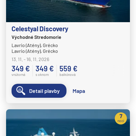
Celestyal Discovery
Východné Stredomorie
Lavrio (Atény), Grécko
Lavrio (Atény), Grécko
13. 11. - 16. 11. 2026
349 €
349 €
559 €
vnútorná
s oknom
balkónová
Detail plavby
Mapa
7
nocí