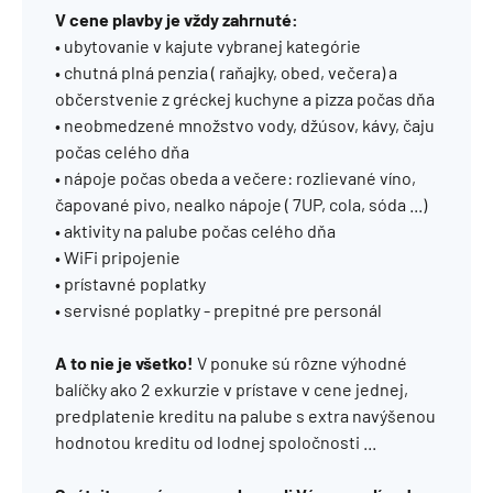
V cene plavby je vždy zahrnuté:
• ubytovanie v kajute vybranej kategórie
• chutná plná penzia ( raňajky, obed, večera) a
občerstvenie z gréckej kuchyne a pizza počas dňa
• neobmedzené množstvo vody, džúsov, kávy, čaju
počas celého dňa
• nápoje počas obeda a večere: rozlievané víno,
čapované pivo, nealko nápoje ( 7UP, cola, sóda ...)
• aktivity na palube počas celého dňa
• WiFi pripojenie
• prístavné poplatky
• servisné poplatky - prepitné pre personál
A to nie je všetko!
V ponuke sú rôzne výhodné
balíčky ako 2 exkurzie v prístave v cene jednej,
predplatenie kreditu na palube s extra navýšenou
hodnotou kreditu od lodnej spoločnosti ...