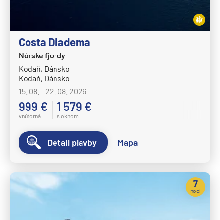
Costa Diadema
Nórske fjordy
Kodaň, Dánsko
Kodaň, Dánsko
15. 08. - 22. 08. 2026
999 €
1 579 €
vnútorná
s oknom
Detail plavby
Mapa
7
nocí