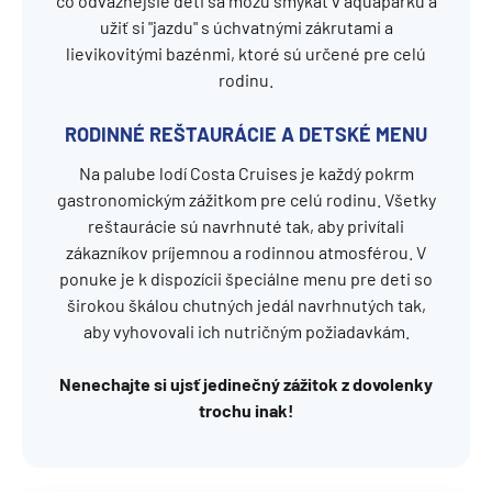
čo odvážnejšie deti sa môžu šmýkať v aquaparku a
užiť si "jazdu" s úchvatnými zákrutami a
lievikovitými bazénmi, ktoré sú určené pre celú
rodinu.
RODINNÉ REŠTAURÁCIE A DETSKÉ MENU
Na palube lodí Costa Cruises je každý pokrm
gastronomickým zážitkom pre celú rodinu. Všetky
reštaurácie sú navrhnuté tak, aby privítali
zákazníkov príjemnou a rodinnou atmosférou. V
ponuke je k dispozícii špeciálne menu pre deti so
širokou škálou chutných jedál navrhnutých tak,
aby vyhovovali ich nutričným požiadavkám.
Nenechajte si ujsť jedinečný zážitok z dovolenky
trochu inak!