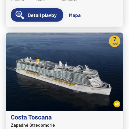
Detail plavby
Mapa
7
nocí
Costa Toscana
Západné Stredomorie