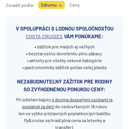
Dátumu
Ceny
Zoradiť podľa:
V SPOLUPRÁCI S LODNOU SPOLOČNOSŤOU
COSTA CRUISES
VÁM PONÚKAME:
• zážitok pre malých aj veľkých
• bezstarostnú dovolenku plnú zábavy
• aktivity pre všetky vekové kategórie
• gastronomický zážitok počas celej plavby
NEZABUDNUTEĽNÝ ZÁŽITOK PRE RODINY
SO ZVÝHODNENOU PONUKOU CENY:
Pri zdieľaní kajuty
s dvoma dospelými osobami je
poplatok za deti
do nedovŕšených 18 rokov
len vo výške prístavných poplatkov (pri balíčku
fly&cruise sa hradí plná cena za letenky a
transfer).