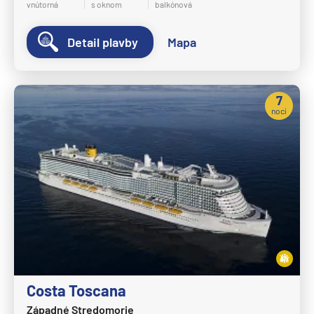
vnútorná
s oknom
balkónová
Detail plavby
Mapa
7
nocí
Costa Toscana
Západné Stredomorie