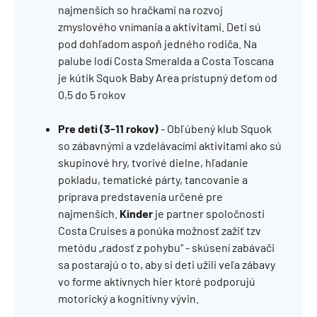
najmenších so hračkami na rozvoj
zmyslového vnímania a aktivitami. Deti sú
pod dohľadom aspoň jedného rodiča. Na
palube lodí Costa Smeralda a Costa Toscana
je kútik Squok Baby Area prístupný deťom od
0,5 do 5 rokov
Pre deti (3-11 rokov)
- Obľúbený klub Squok
so zábavnými a vzdelávacími aktivitami ako sú
skupinové hry, tvorivé dielne, hľadanie
pokladu, tematické párty, tancovanie a
príprava predstavenia určené pre
najmenších.
Kinder
je partner spoločnosti
Costa Cruises a ponúka možnosť zažiť tzv
metódu „radosť z pohybu“ - skúsení zabávači
sa postarajú o to, aby si deti užili veľa zábavy
vo forme aktívnych hier ktoré podporujú
motorický a kognitívny vývin.