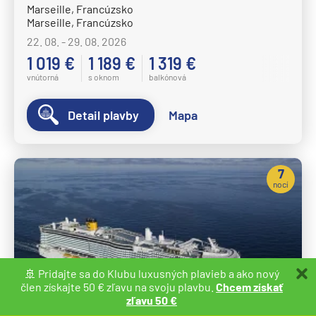
Marseille, Francúzsko
Marseille, Francúzsko
22. 08. - 29. 08. 2026
1 019 €
1 189 €
1 319 €
vnútorná
s oknom
balkónová
Detail plavby
Mapa
7
nocí
🚢 Pridajte sa do Klubu luxusných plavieb a ako nový
člen získajte 50 € zľavu na svoju plavbu.
Chcem získať
zľavu 50 €