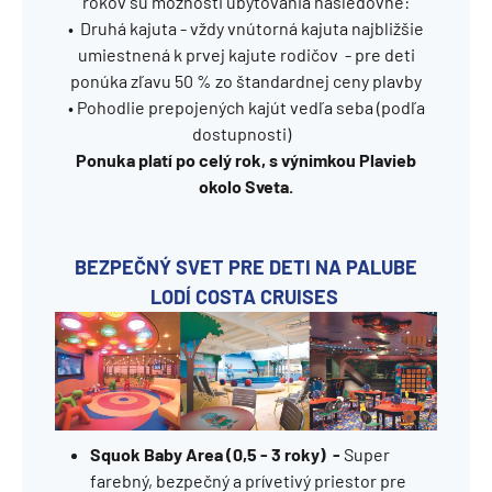
rokov sú možnosti ubytovania nasledovné:
• Druhá kajuta - vždy vnútorná kajuta najbližšie
umiestnená k prvej kajute rodičov - pre deti
ponúka zľavu 50 % zo štandardnej ceny plavby
• Pohodlie prepojených kajút vedľa seba (podľa
dostupnosti)
Ponuka platí po celý rok, s výnimkou Plavieb
okolo Sveta.
BEZPEČNÝ SVET PRE DETI NA PALUBE
LODÍ COSTA CRUISES
Squok Baby Area (0,5 - 3 roky) -
Super
farebný, bezpečný a prívetivý priestor pre