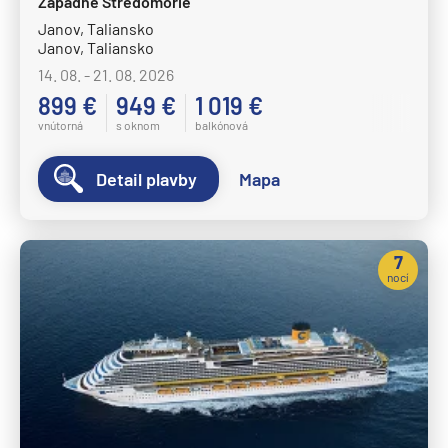
Západné Stredomorie
Janov, Taliansko
Janov, Taliansko
14. 08. - 21. 08. 2026
899 €
949 €
1 019 €
vnútorná
s oknom
balkónová
Detail plavby
Mapa
7
nocí