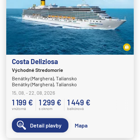
Costa Deliziosa
Východné Stredomorie
Benátky (Marghera), Taliansko
Benátky (Marghera), Taliansko
15. 08. - 22. 08. 2026
1 199 €
1 299 €
1 449 €
vnútorná
s oknom
balkónová
Detail plavby
Mapa