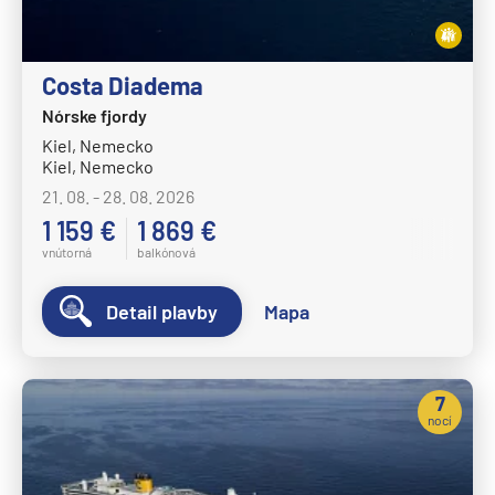
Costa Diadema
Nórske fjordy
Kiel, Nemecko
Kiel, Nemecko
21. 08. - 28. 08. 2026
1 159 €
1 869 €
vnútorná
balkónová
Detail plavby
Mapa
7
nocí