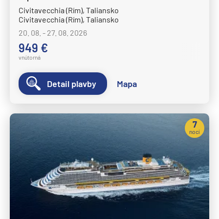
Civitavecchia (Rím), Taliansko
Civitavecchia (Rím), Taliansko
20. 08. - 27. 08. 2026
949 €
vnútorná
Detail plavby
Mapa
7
nocí