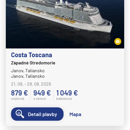
Costa Toscana
Západné Stredomorie
Janov, Taliansko
Janov, Taliansko
21. 08. - 28. 08. 2026
879 €
949 €
1 049 €
vnútorná
s oknom
balkónová
Detail plavby
Mapa