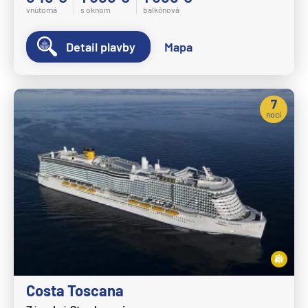
vnútorná
s oknom
balkónová
Detail plavby
Mapa
7
nocí
Costa Toscana