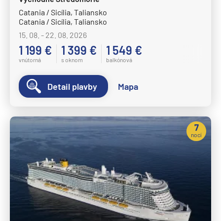
Catania / Sicília, Taliansko
Catania / Sicília, Taliansko
15. 08. - 22. 08. 2026
1 199 €
1 399 €
1 549 €
vnútorná
s oknom
balkónová
Detail plavby
Mapa
7
nocí