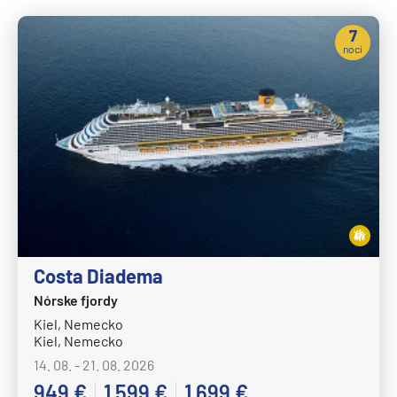
7
nocí
Costa Diadema
Nórske fjordy
Kiel, Nemecko
Kiel, Nemecko
14. 08. - 21. 08. 2026
949 €
1 599 €
1 699 €