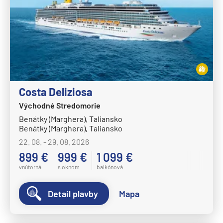
Costa Deliziosa
Východné Stredomorie
Benátky (Marghera), Taliansko
Benátky (Marghera), Taliansko
22. 08. - 29. 08. 2026
899 €
999 €
1 099 €
vnútorná
s oknom
balkónová
Detail plavby
Mapa