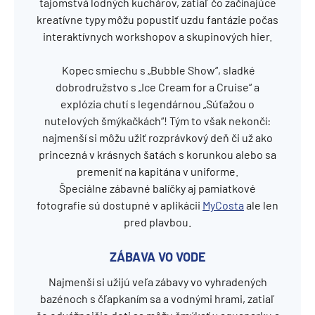
tajomstvá lodných kuchárov, zatiaľ čo začínajúce
kreatívne typy môžu popustiť uzdu fantázie počas
interaktívnych workshopov a skupinových hier.
Kopec smiechu s „Bubble Show“, sladké
dobrodružstvo s „Ice Cream for a Cruise“ a
explózia chutí s legendárnou „Súťažou o
nutelových šmýkačkách“! Tým to však nekončí:
najmenší si môžu užiť rozprávkový deň či už ako
princezná v krásnych šatách s korunkou alebo sa
premeniť na kapitána v uniforme.
Špeciálne zábavné balíčky aj pamiatkové
fotografie sú dostupné v aplikácii
MyCosta
ale len
pred plavbou.
ZÁBAVA VO VODE
Najmenší si užijú veľa zábavy vo vyhradených
bazénoch s čľapkaním sa a vodnými hrami, zatiaľ