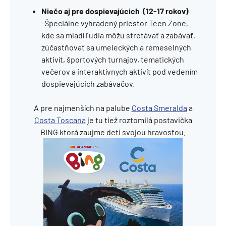
Niečo aj pre dospievajúcich (12-17 rokov)
-Špeciálne vyhradený priestor Teen Zone,
kde sa mladí ľudia môžu stretávať a zabávať,
zúčastňovať sa umeleckých a remeselných
aktivít, športových turnajov, tematických
večerov a interaktívnych aktivít pod vedením
dospievajúcich zabávačov.
A pre najmenších na palube
Costa Smeralda
a
Costa Toscana
je tu tiež roztomilá postavička
BING ktorá zaujme deti svojou hravosťou.