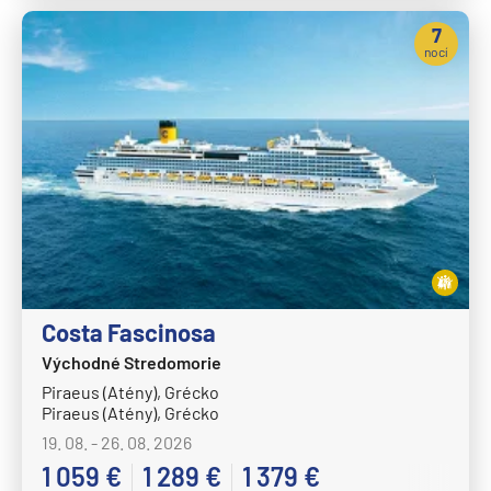
7
nocí
Costa Fascinosa
Východné Stredomorie
Piraeus (Atény), Grécko
Piraeus (Atény), Grécko
19. 08. - 26. 08. 2026
1 059 €
1 289 €
1 379 €