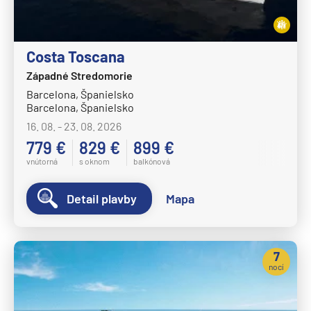
Costa Toscana
Západné Stredomorie
Barcelona, Španielsko
Barcelona, Španielsko
16. 08. - 23. 08. 2026
779 €
829 €
899 €
vnútorná
s oknom
balkónová
Detail plavby
Mapa
7
nocí