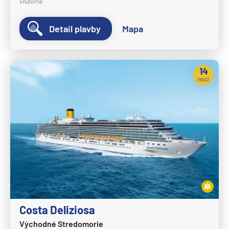
vnútorná
Detail plavby
Mapa
14
nocí
Costa Deliziosa
Východné Stredomorie