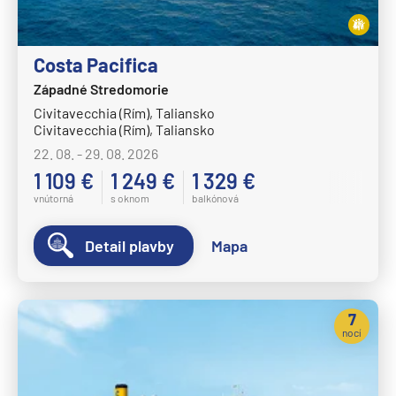
Costa Pacifica
Západné Stredomorie
Civitavecchia (Rím), Taliansko
Civitavecchia (Rím), Taliansko
22. 08. - 29. 08. 2026
1 109 €
1 249 €
1 329 €
vnútorná
s oknom
balkónová
Detail plavby
Mapa
7
nocí