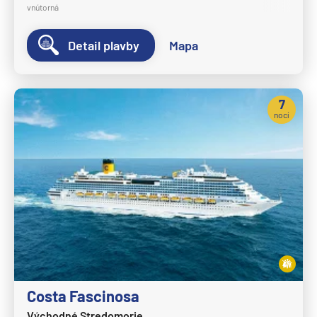
vnútorná
Detail plavby
Mapa
7
nocí
Costa Fascinosa
Východné Stredomorie