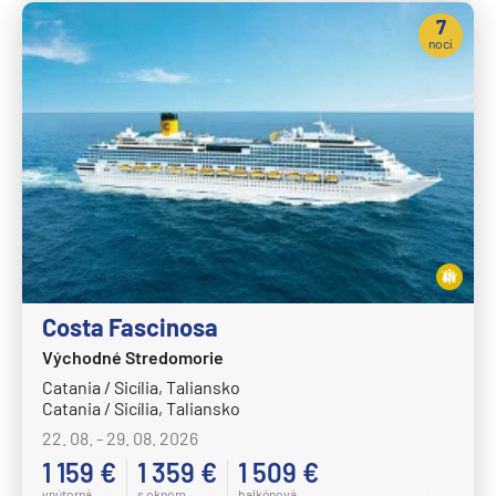
7
nocí
Costa Fascinosa
Východné Stredomorie
Catania / Sicília, Taliansko
Catania / Sicília, Taliansko
22. 08. - 29. 08. 2026
1 159 €
1 359 €
1 509 €
vnútorná
s oknom
balkónová