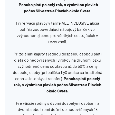
Ponuka platí po celý rok, s výnimkou plavieb
počas Silvestra a Plavieb okolo Sveta.
Pri rervácii plavby v tarife ALL INCLUSIVE akcia
zahŕňa zodpovedajúci nápojový balíček vo
zvýhodnenej cene pre všetkých cestujúcich v
rezervácii.
Pri zdieľaní kajuty
s jednou dospelou osobou platí
dieťa
do nedovŕšených 18 rokov na druhom lôžku
zvýhodnenú cenu so zľavou až do 50% z ceny
dospelej osoby (pri balíčku fly&cruise sa hradí plná
cena za letenky a transfer).
Ponuka platí po celý
rok, s výnimkou plavieb počas Silvestra a Plavieb
okolo Sveta.
Pre väčšie rodiny
s dvomi dospelými osobami a
dvomi alebo tromi deťmi do nedovŕšených 18