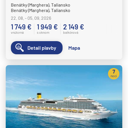
Benátky (Marghera), Taliansko
Benátky (Marghera), Taliansko
22. 08. - 05. 09. 2026
1 749 €
1 949 €
2 149 €
vnútorná
s oknom
balkónová
Detail plavby
Mapa
7
nocí