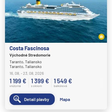
Costa Fascinosa
Východné Stredomorie
Taranto, Taliansko
Taranto, Taliansko
16. 08. - 23. 08. 2026
1 199 €
1 399 €
1 549 €
vnútorná
s oknom
balkónová
Detail plavby
Mapa