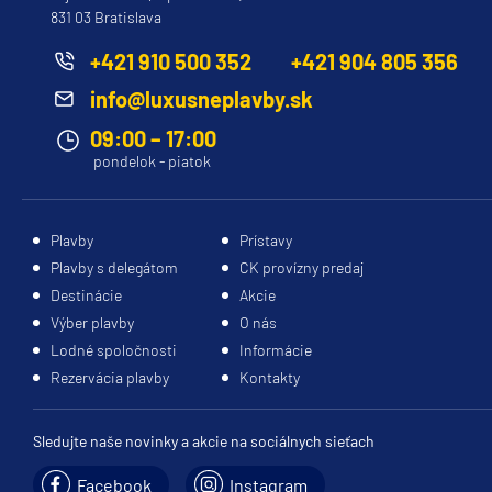
831 03 Bratislava
Evrima
Ilma
+421 910 500 352
+421 904 805 356
Luminara
info@luxusneplavby.sk
Royal Caribbean Cruises
09:00 – 17:00
pondelok - piatok
Adventure of the Seas
Allure of the Seas
Plavby
Prístavy
Anthem of the Seas
Plavby s delegátom
CK provízny predaj
Brilliance of the Seas
Destinácie
Akcie
Enchantment of the Seas
Výber plavby
O nás
Lodné spoločnosti
Informácie
Explorer of the Seas
Rezervácia plavby
Kontakty
Freedom of the Seas
Grandeur of the Seas
Sledujte naše novinky a akcie na sociálnych sieťach
Harmony of the Seas
Facebook
Instagram