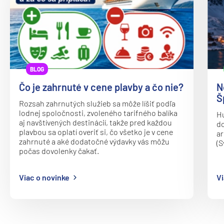
Princess
Caribbean Princess
Coral Princess
Crown Princess
BLOG
Diamond Princess
Čo je zahrnuté v cene plavby a čo nie?
N
Š
Discovery Princess
Rozsah zahrnutých služieb sa môže líšiť podľa
lodnej spoločnosti, zvoleného tarifného balíka
Hu
Emerald Princess
aj navštívených destinácií, takže pred každou
do
plavbou sa oplatí overiť si, čo všetko je v cene
ar
Enchanted Princess
zahrnuté a aké dodatočné výdavky vás môžu
(S
Grand Princess
počas dovolenky čakať.
Island Princess
Viac o novinke
Vi
Majestic Princess
Regal Princess
Royal Princess