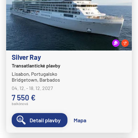
Celebrity Beyond
Celebrity Constellation
Celebrity Eclipse
Celebrity Edge
Celebrity Equinox
Celebrity Flora
Silver Ray
Celebrity Infinity
Transatlantické plavby
Lisabon, Portugalsko
Celebrity Millennium
Bridgetown, Barbados
Celebrity Reflection®
04. 12. - 18. 12. 2027
Celebrity Silhouette®
7 550 €
balkónová
Celebrity Solstice®
Celebrity Summit®
Detail plavby
Mapa
Celebrity Xcel℠