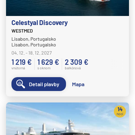
Carnival Pride
Carnival Radiance
Celestyal Discovery
Carnival Spirit
WESTMED
Carnival Splendor
Lisabon, Portugalsko
Carnival Sunrise
Lisabon, Portugalsko
04. 12. - 18. 12. 2027
Carnival Sunshine
1 219 €
1 629 €
2 309 €
Carnival Valor
vnútorná
s oknom
balkónová
Carnival Venezia
Detail plavby
Mapa
Carnival Vista
Mardi Gras
Celebrity Cruises
14
nocí
Celebrity Apex
Celebrity Ascent