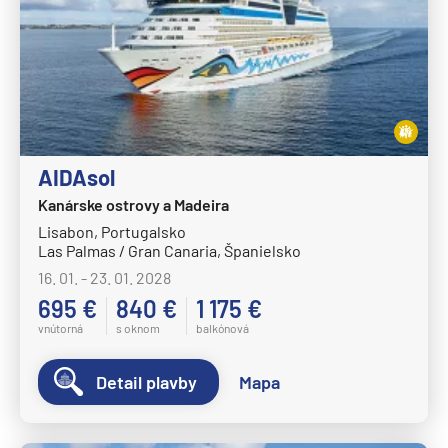
Norwegian Spirit
Norwegian Star
Norwegian Sun
Norwegian Viva
Pride of America
AIDAsol
Oceania Cruises
Kanárske ostrovy a Madeira
Oceania Allura
Lisabon, Portugalsko
Las Palmas / Gran Canaria, Španielsko
Oceania Insignia
16. 01. - 23. 01. 2028
Oceania Marina
695 €
840 €
1 175 €
Oceania Nautica
vnútorná
s oknom
balkónová
Oceania Regatta
Detail plavby
Mapa
Oceania Riviera
Oceania Sirena