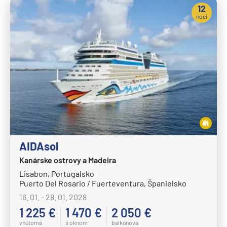
Oceania Vista
12
nocí
P&O
Arcadia
Arvia
Aurora
Azura
Britannia
Iona
Ventura
AIDAsol
Paul Gauguin Cruises
Kanárske ostrovy a Madeira
Lisabon, Portugalsko
MS Paul Gauguin
Puerto Del Rosario / Fuerteventura, Španielsko
Plantours
16. 01. - 28. 01. 2028
1 225 €
MS Hamburg
1 470 €
2 050 €
vnútorná
s oknom
balkónová