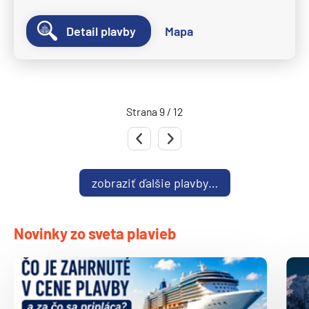
Ponant
Le Bellot
Detail plavby
Mapa
Le Boreal
Le Bouganville
Le Champlain
Strana 9 / 12
Le Commandant Charcot
Predchádzajúca strana
Nasledujúca strana
Le Dumont-D'Urville
Le Jacques Cartier
zobraziť ďalšie plavby…
Le Laperouse
Le Lyrial
Novinky zo sveta plavieb
Le Ponant
Le Soleal
L´Austral
The Spirit of Ponant