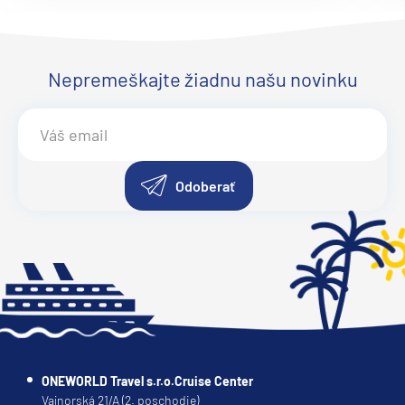
Ruby Princess
Sapphire Princess
Nepremeškajte žiadnu našu novinku
Sky Princess
Star Princess
Sun Princess
Regent Seven Seas
Odoberať
Seven Seas Explorer®
Seven Seas Grandeur™
Seven Seas Mariner®
Seven Seas Navigator®
Seven Seas Splendor™
Seven Seas Voyager®
ONEWORLD Travel s.r.o.Cruise Center
Ritz-Carlton
Vajnorská 21/A (2. poschodie)