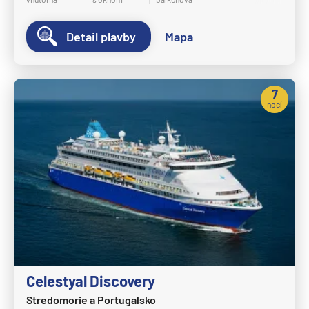
Crystal Cruises
Detail plavby
Mapa
Crystal Serenity
Crystal Symphony
Cunard Line
7
nocí
Queen Anne
Queen Elizabeth
Queen Mary 2
Queen Victoria
Disney Cruise Line
Disney Adventure
Disney Destiny
Disney Dream
Celestyal Discovery
Stredomorie a Portugalsko
Disney Fantasy