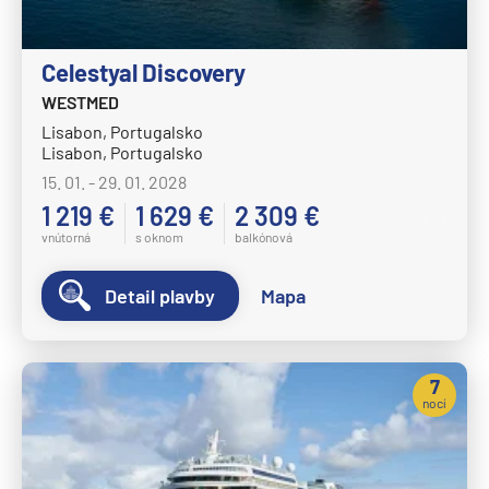
Norwegian Dawn
Norwegian Encore
Celestyal Discovery
Norwegian Epic
WESTMED
Lisabon, Portugalsko
Norwegian Escape
Lisabon, Portugalsko
Norwegian Gem
15. 01. - 29. 01. 2028
Norwegian Getaway
1 219 €
1 629 €
2 309 €
vnútorná
s oknom
balkónová
Norwegian Jade
Norwegian Jewel
Detail plavby
Mapa
Norwegian Joy
Norwegian Luna
7
Norwegian Pearl
nocí
Norwegian Prima
Norwegian Sky