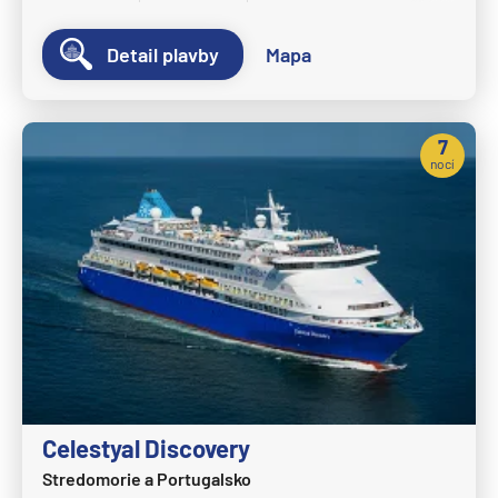
MSC Fantasia
Detail plavby
Mapa
MSC Grandiosa
MSC Lirica
7
MSC Magnifica
nocí
MSC Meraviglia
MSC Musica
MSC Opera
MSC Orchestra
MSC Poesia
MSC Preziosa
MSC Seascape
Celestyal Discovery
MSC Seashore
Stredomorie a Portugalsko
MSC Seaside