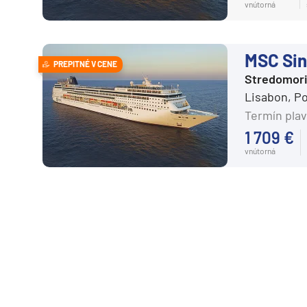
vnútorná
MSC Sin
PREPITNÉ V CENE
Stredomor
Lisabon, P
Termín plav
1 709 €
vnútorná