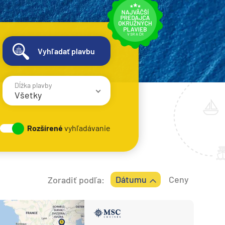
Vyhľadať plavbu
Dĺžka plavby
Všetky
1 - 3 noci
Rozšírené
vyhľadávanie
4 - 6 nocí
7 - 8 nocí
9 - 12 nocí
Dátumu
Ceny
Zoradiť podľa:
13 - 16 nocí
> 17 nocí