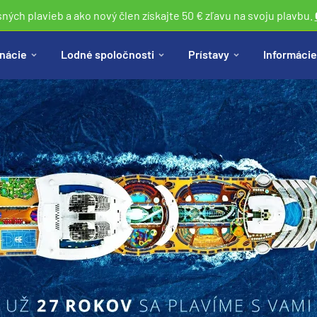
sných plavieb a ako nový člen získajte 50 € zľavu na svoju plavbu.
nácie
Lodné spoločnosti
Prístavy
Informácie