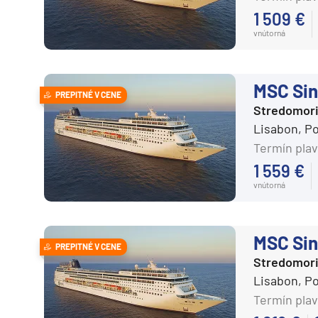
1 509 €
vnútorná
MSC Sin
PREPITNÉ V CENE
Stredomor
Lisabon, P
Termín plav
1 559 €
vnútorná
MSC Sin
PREPITNÉ V CENE
Stredomor
Lisabon, P
Termín plav