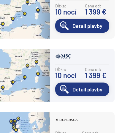
Potvrdiť
Dĺžka:
Cena od:
10
nocí
1 399 €
Detail plavby
Dĺžka:
Cena od:
10
nocí
1 399 €
Detail plavby
Dĺžka:
Cena od: