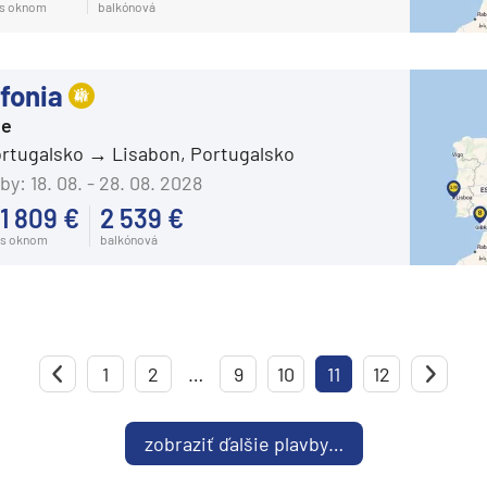
s oknom
balkónová
Costa Deliziosa
Costa Diadema
fonia
Costa Fascinosa
ie
Costa Favolosa
ortugalsko
Lisabon, Portugalsko
Costa Fortuna
by:
18. 08. - 28. 08. 2028
Costa Pacifica
1 809 €
2 539 €
s oknom
balkónová
Costa Serena
Costa Smeralda
Costa Toscana
Crystal Cruises
1
Predchádzajúca strana
2
…
9
10
11
12
Crystal Serenity
Crystal Symphony
zobraziť ďalšie plavby…
Cunard Line