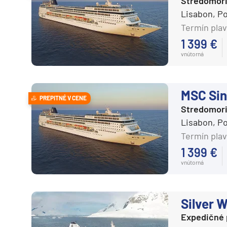
Stredomor
Costa Cruises
Lisabon, P
Cunard Line
Termín plav
Disney Cruise Line
1 399 €
vnútorná
Explora Journeys
Hapag-Lloyd Cruises
Holland America Line
MSC Sin
PREPITNÉ V CENE
Stredomor
Hurtigruten
Lisabon, P
MSC Cruises
Termín plav
Norwegian Cruise Line
1 399 €
Oceania Cruises
vnútorná
P&O
Ponant
Silver 
Princess
Expedičné 