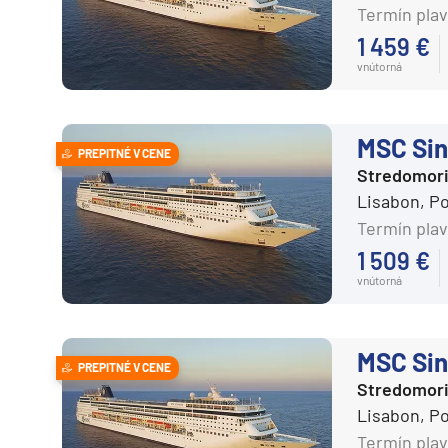
Termín plav
1 459 €
vnútorná
MSC Sin
PREPITNÉ V CENE
Stredomor
Lisabon, P
Termín plav
1 509 €
vnútorná
MSC Sin
PREPITNÉ V CENE
Stredomor
Lisabon, P
Termín plav