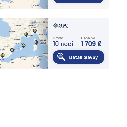
Dĺžka:
Cena od:
10
nocí
1 709 €
Detail plavby
Nasledujúca strana