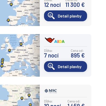
12
nocí
11 300 €
Detail plavby
Dĺžka:
Cena od:
7
nocí
895 €
Detail plavby
Dĺžka:
Cena od:
10
nocí
1 459 €