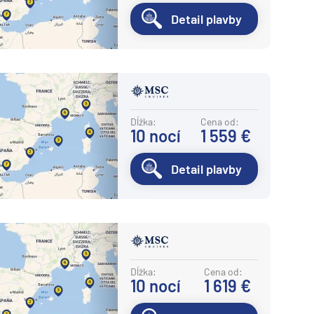
Detail plavby
Dĺžka:
Cena od:
10
nocí
1 559 €
Detail plavby
Dĺžka:
Cena od:
10
nocí
1 619 €