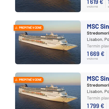
1 619 €
vnútorná
MSC Sin
PREPITNÉ V CENE
Stredomor
Lisabon, P
Termín plav
1 669 €
vnútorná
MSC Sin
PREPITNÉ V CENE
Stredomor
Lisabon, P
Termín plav
1 799 €