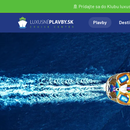
🚢 Pridajte sa do Klubu luxu
Plavby
Desti
Vyhľadať