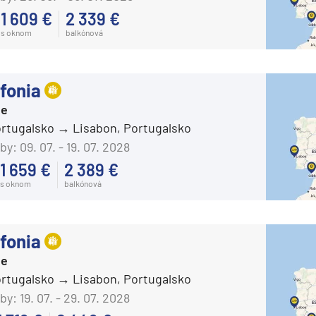
1 609 €
2 339 €
Carnival Sunshine
s oknom
balkónová
Carnival Valor
Carnival Venezia
fonia
Carnival Vista
ie
Mardi Gras
ortugalsko
Lisabon, Portugalsko
Celebrity Cruises
by:
09. 07. - 19. 07. 2028
Celebrity Apex
1 659 €
2 389 €
s oknom
balkónová
Celebrity Ascent
Celebrity Beyond
fonia
Celebrity Constellation
ie
Celebrity Eclipse
ortugalsko
Lisabon, Portugalsko
Celebrity Edge
by:
19. 07. - 29. 07. 2028
Celebrity Equinox