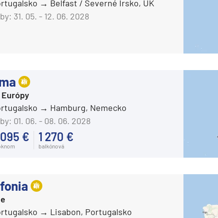
ortugalsko
Belfast / Severné Írsko, UK
Azamara Quest®
by:
31. 05. - 12. 06. 2028
Carnival Cruise Line
Carnival Adventure
Carnival Breeze
Carnival Celebration
ima
Carnival Conquest
 Európy
Carnival Dream
ortugalsko
Hamburg, Nemecko
Carnival Elation
by:
01. 06. - 08. 06. 2028
 095 €
1 270 €
Carnival Encounter
oknom
balkónová
Carnival Festivale
Carnival Firenze
fonia
Carnival Freedom
ie
Carnival Glory
ortugalsko
Lisabon, Portugalsko