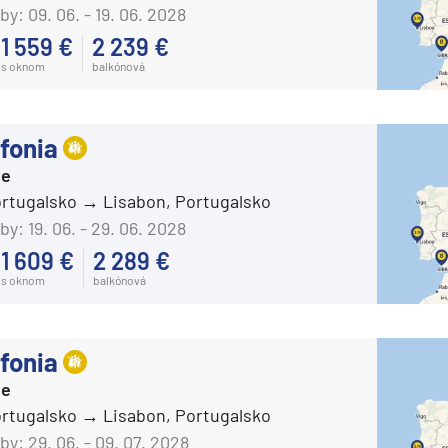
Carnival Horizon
by:
09. 06. - 19. 06. 2028
Carnival Jubilee
1 559 €
2 239 €
s oknom
balkónová
Carnival Legend
Carnival Liberty
Carnival Luminosa
fonia
Carnival Magic
ie
ortugalsko
Lisabon, Portugalsko
Carnival Miracle
by:
19. 06. - 29. 06. 2028
Carnival Panorama
1 609 €
2 289 €
Carnival Paradise
s oknom
balkónová
Carnival Pride
Carnival Radiance
fonia
Carnival Spirit
ie
Carnival Splendor
ortugalsko
Lisabon, Portugalsko
by:
29. 06. - 09. 07. 2028
Carnival Sunrise