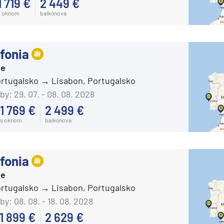
1 719 €
2 449 €
Celebrity Flora
s oknom
balkónová
Celebrity Infinity
Celebrity Millennium
fonia
Celebrity Reflection®
ie
ortugalsko
Lisabon, Portugalsko
Celebrity Silhouette®
by:
29. 07. - 08. 08. 2028
Celebrity Solstice®
1 769 €
2 499 €
Celebrity Summit®
s oknom
balkónová
Celebrity Xcel℠
Celestyal Cruises
fonia
Celestyal Discovery
ie
Celestyal Journey
ortugalsko
Lisabon, Portugalsko
Celestyal Olympia
by:
08. 08. - 18. 08. 2028
1 899 €
2 629 €
Costa Cruises