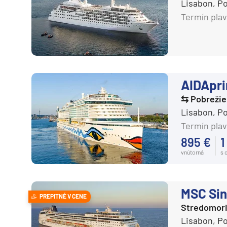
Lisabon, P
Regent Seven Seas
Termín plav
Ritz-Carlton
Royal Caribbean Cruises
Seabourn
Silversea
AIDApr
TUI Cruises
⇆ Pobrežie
Variety Cruises
Lisabon, P
Virgin Voyages
Termín plav
895 €
1
Windstar Cruises
vnútorná
s 
Potvrdiť
MSC Sin
PREPITNÉ V CENE
Stredomor
Lisabon, P