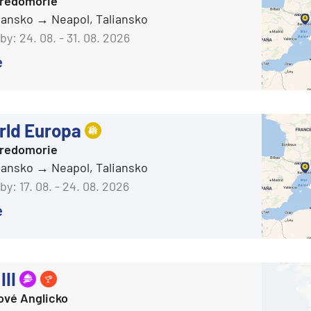
tredomorie
AIDAluna
liansko
Neapol, Taliansko
AIDAmar
by:
24. 08. - 31. 08. 2026
AIDAnova
é
AIDAperla
ie
AIDAprima
ld Europa
AIDAsol
tredomorie
AIDAstella
liansko
Neapol, Taliansko
Aranui Cruises
by:
17. 08. - 24. 08. 2026
Aranui 5
é
Azamara Cruises
a
Azamara Journey®
ra a Maroko
Azamara Onward℠
III
Azamara Pursuit®
ové Anglicko