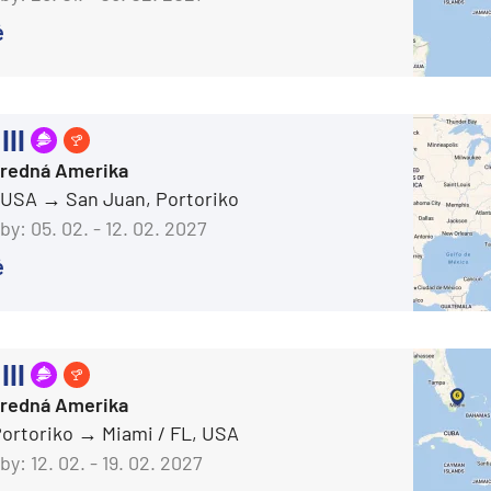
é
Carnival Sunshine
Carnival Valor
Carnival Venezia
III
Carnival Vista
Stredná Amerika
Mardi Gras
, USA
San Juan, Portoriko
Celebrity Cruises
by:
05. 02. - 12. 02. 2027
Celebrity Apex
é
Celebrity Ascent
Celebrity Beyond
III
Celebrity Constellation
Stredná Amerika
Celebrity Eclipse
Portoriko
Miami / FL, USA
Celebrity Edge
by:
12. 02. - 19. 02. 2027
Celebrity Equinox
segment