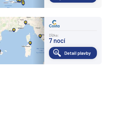
Dĺžka:
7
nocí
Detail plavby
asledujúca strana