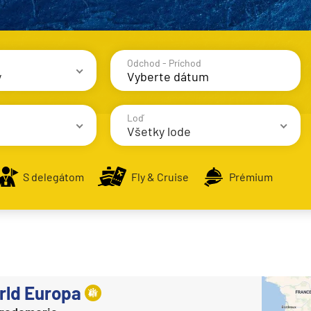
Odchod - Príchod
y
avy
Loď
Všetky lode
S delegátom
Fly & Cruise
Prémium
AIDA Cruises
AIDAbella
alsko
AIDAblu
e
AIDAcosma
ld Europa
AIDAdiva