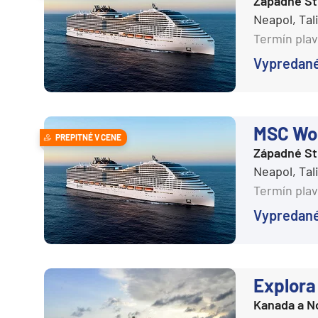
Západné S
Costa Cruises
Grónsko
Neapol, Ta
Cunard Line
Termín plav
Island
Disney Cruise Line
Vypredan
Nórske fjordy
Explora Journeys
Nórske fjordy a Pobalt
Hapag-Lloyd Cruises
Pobaltie
Holland America Line
MSC Wor
Severná Európa
PREPITNÉ V CENE
Západné S
Hurtigruten
Severozápadná Európa
Neapol, Ta
MSC Cruises
Britské ostrovy a Írsko
Termín plav
Norwegian Cruise Line
Pobrežie Európy
Vypredan
Oceania Cruises
Severozápadná Európ
P&O
Kanárske ostrovy, Madei
Ponant
Azorské ostrovy
Explora 
Princess
Kanada a N
Kanárske ostrovy