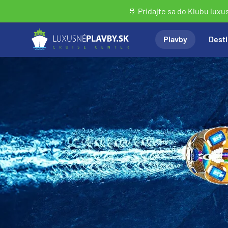
🚢 Pridajte sa do Klubu luxu
Plavby
Desti
Vyhľadať