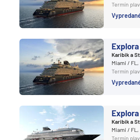
Južná Amerika
Termín plav
Južná Amerika
Vypredan
Arabský polostrov
Červené more
Explora 
Emiráty a Perzský záliv
Karibik a 
Ázia
Miami / FL
Ázia
Termín plav
India
Vypredan
Japonsko
Juhovýchodná Ázia
Austrália a Nový Zéland
Explora 
Austrália a Nový Zélan
Karibik a 
Miami / FL
Afrika a Indický oceán
Termín plav