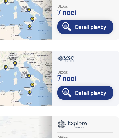
Potvrdiť
Dĺžka:
7
nocí
Detail plavby
Dĺžka:
7
nocí
Detail plavby
Dĺžka: