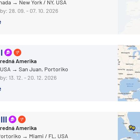
anada
New York / NY, USA
Azamara Quest®
deira
by:
28. 09. - 07. 10. 2026
Carnival Cruise Line
ka
é
Carnival Adventure
Carnival Breeze
Carnival Celebration
I
Carnival Conquest
Stredná Amerika
Carnival Dream
rika
, USA
San Juan, Portoriko
Carnival Elation
by:
13. 12. - 20. 12. 2026
Carnival Encounter
é
Carnival Festivale
Carnival Firenze
III
Carnival Freedom
o
Stredná Amerika
Carnival Glory
Portoriko
Miami / FL, USA