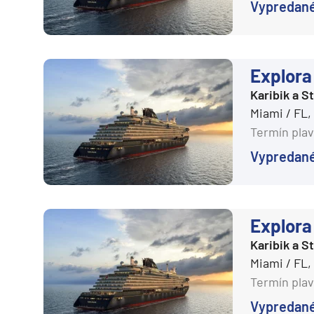
Vypredan
Plavby okolo sveta
Expedičné plavby
Antarktída
Explora 
Arktída
Karibik a 
Miami / FL
Expedičné plavby
Termín plav
Galapágy
Vypredan
Potvrdiť
Explora 
Karibik a 
Miami / FL
Termín plav
Vypredan