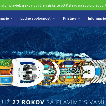
sných plavieb a ako nový člen získajte 50 € zľavu na svoju plavbu.
nácie
Lodné spoločnosti
Prístavy
Informácie