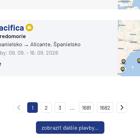
Costa Deliziosa
Costa Diadema
acifica
Costa Fascinosa
tredomorie
Costa Favolosa
Španielsko
Alicante, Španielsko
Costa Fortuna
by:
09. 09. - 16. 09. 2026
Costa Pacifica
é
Costa Serena
Costa Smeralda
Costa Toscana
Crystal Cruises
1
Predchádzajúca strana
2
3
…
1681
1682
N
Crystal Serenity
Crystal Symphony
zobraziť ďalšie plavby…
Cunard Line