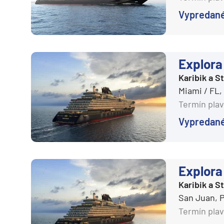
Afrika
Vypredan
Indický oceán
Seychely a Maurícius
Havaj a Južný Pacifik
Explora 
Havajské ostrovy
Karibik a 
Tahiti a Južný Pacifik
Miami / FL
Termín plav
Repozičné plavby
Vypredan
Repozičné plavby
Transatlantické plavby
⇆ Panamský kanál
Explora 
⇆ Pobrežie Európy
Karibik a 
⇆ Suezský prieplav
San Juan, 
Plavby okolo sveta
Termín plav
Plavba okolo sveta - 