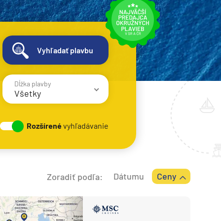
Vyhľadať plavbu
Dĺžka plavby
Všetky
1 - 3 noci
Rozšírené
vyhľadávanie
4 - 6 nocí
7 - 8 nocí
9 - 12 nocí
Dátumu
Ceny
Zoradiť podľa:
13 - 16 nocí
> 17 nocí