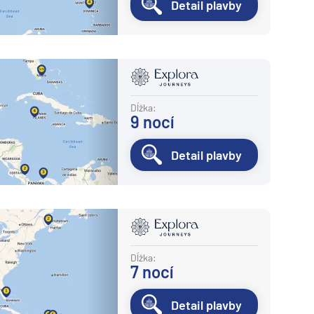
Detail plavby
Dĺžka:
9
nocí
Detail plavby
Dĺžka:
7
nocí
Detail plavby