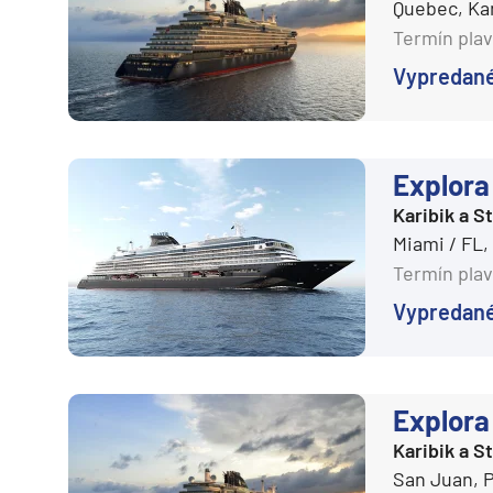
Regent Seven Seas
Quebec, K
Kanárske ostrovy a Ma
Termín plav
Ritz-Carlton
Karibik a Stredná Ameri
Vypredan
Royal Caribbean Cruises
Bahamy
Seabourn
Bermudy
Silversea
Južný Karibik
Explora 
TUI Cruises
Kalifornia a Mexiko
Karibik a 
Variety Cruises
Karibik a Stredná Ame
Miami / FL
Virgin Voyages
Termín plav
Východný Karibik
Windstar Cruises
Vypredan
Západný Karibik
Severná Amerika
Potvrdiť
Aljaška
Explora 
Kanada a Nové Anglick
Karibik a 
Západné pobrežie USA
San Juan, 