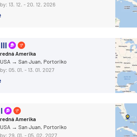
Carnival Horizon
by:
13. 12. - 20. 12. 2026
Carnival Jubilee
é
Carnival Legend
Carnival Liberty
Carnival Luminosa
III
Carnival Magic
Stredná Amerika
, USA
San Juan, Portoriko
Carnival Miracle
by:
05. 01. - 13. 01. 2027
Carnival Panorama
é
Carnival Paradise
Carnival Pride
Carnival Radiance
I
Carnival Spirit
d
Stredná Amerika
Carnival Splendor
, USA
San Juan, Portoriko
by:
29. 01. - 05. 02. 2027
Carnival Sunrise