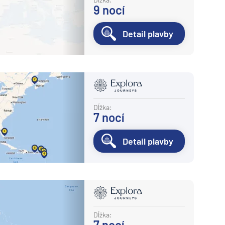
9
nocí
Detail plavby
Dĺžka:
7
nocí
Detail plavby
Dĺžka:
7
nocí