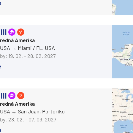
é
Celebrity Flora
Celebrity Infinity
Celebrity Millennium
III
Celebrity Reflection®
Stredná Amerika
, USA
Miami / FL, USA
Celebrity Silhouette®
by:
19. 02. - 28. 02. 2027
Celebrity Solstice®
é
Celebrity Summit®
Celebrity Xcel℠
Celestyal Cruises
III
Celestyal Discovery
Stredná Amerika
Celestyal Journey
, USA
San Juan, Portoriko
Celestyal Olympia
by:
28. 02. - 07. 03. 2027
Costa Cruises
é