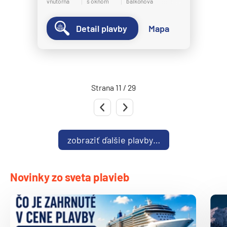
vnútorná
s oknom
balkónová
Norwegian Spirit
Norwegian Star
Detail plavby
Mapa
Norwegian Sun
Norwegian Viva
Pride of America
Strana 11 / 29
Oceania Cruises
Predchádzajúca strana
Nasledujúca strana
Oceania Allura
Oceania Insignia
zobraziť ďalšie plavby…
Oceania Marina
Oceania Nautica
Novinky zo sveta plavieb
Oceania Regatta
Oceania Riviera
Oceania Sirena