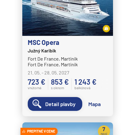
MS Volendam
MS Westerdam
MS Zaandam
MS Zuiderdam
MSC Opera
Hurtigruten
Južný Karibik
HX MS Fram
Fort De France, Martinik
HX MS Fridtjof Nansen
Fort De France, Martinik
21. 05. - 28. 05. 2027
HX MS Maud
723 €
853 €
1 243 €
HX MS Roald Amundsen
vnútorná
s oknom
balkónová
HX MS Santa Cruz II
Detail plavby
Mapa
HX MS Spitsbergen
MS Kong Harald
MS Midnatsol
7
PREPITNÉ V CENE
nocí