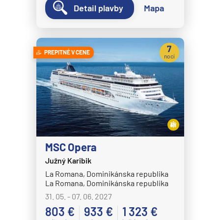
Detail plavby
Mapa
Norwegian Dawn
Norwegian Encore
Norwegian Epic
7
PREPITNÉ V CENE
nocí
Norwegian Escape
Norwegian Gem
Norwegian Getaway
Norwegian Jade
Norwegian Jewel
Norwegian Joy
MSC Opera
Norwegian Luna
Južný Karibik
La Romana, Dominikánska republika
Norwegian Pearl
La Romana, Dominikánska republika
Norwegian Prima
31. 05. - 07. 06. 2027
803 €
933 €
1 323 €
Norwegian Sky