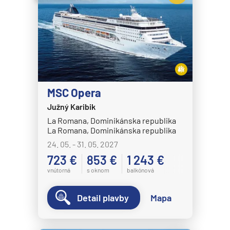
MS Nordkapp
MS Nordlys
MS Nordnorge
MS Nordstjernen
MS Otto Sverdrup
MS Polarlys
MSC Opera
MS Richard With
Južný Karibik
La Romana, Dominikánska republika
MS Trollfjord
La Romana, Dominikánska republika
MS Vesteralen
24. 05. - 31. 05. 2027
723 €
853 €
1 243 €
MSC Cruises
vnútorná
s oknom
balkónová
MSC Armonia
MSC Bellissima
Detail plavby
Mapa
MSC Divina
MSC Euribia