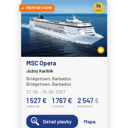
14
PREPITNÉ V CENE
MSC Fantasia
nocí
MSC Grandiosa
MSC Lirica
MSC Magnifica
MSC Meraviglia
MSC Musica
MSC Opera
MSC Opera
Južný Karibik
MSC Orchestra
Bridgetown, Barbados
Bridgetown, Barbados
MSC Poesia
27. 05. - 10. 06. 2027
MSC Preziosa
1 527 €
1 767 €
2 547 €
MSC Seascape
vnútorná
s oknom
balkónová
MSC Seashore
Detail plavby
Mapa
MSC Seaside