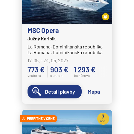
HANSEATIC nature
HANSEATIC spirit
MS Bremen
MSC Opera
MS Europa
Južný Karibik
MS Europa 2
La Romana, Dominikánska republika
La Romana, Dominikánska republika
Holland America Line
17. 05. - 24. 05. 2027
MS Eurodam
773 €
903 €
1 293 €
MS Koningsdam
vnútorná
s oknom
balkónová
MS Nieuw Amsterdam
Detail plavby
Mapa
MS Nieuw Statendam
MS Noordam
7
MS Oosterdam
PREPITNÉ V CENE
nocí
MS Rotterdam