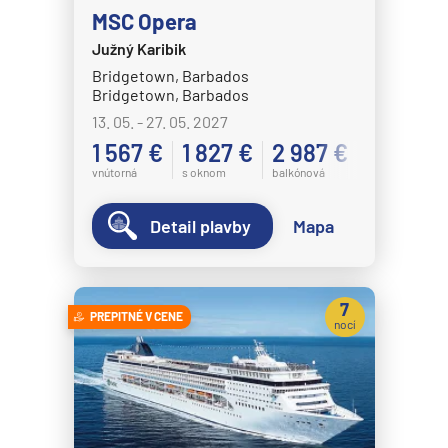
MSC Opera
Crystal Cruises
Južný Karibik
Crystal Serenity
Bridgetown, Barbados
Crystal Symphony
Bridgetown, Barbados
13. 05. - 27. 05. 2027
Cunard Line
1 567 €
1 827 €
2 987 €
Queen Anne
vnútorná
s oknom
balkónová
Queen Elizabeth
Detail plavby
Mapa
Queen Mary 2
Queen Victoria
Disney Cruise Line
7
PREPITNÉ V CENE
nocí
Disney Adventure
Disney Destiny
Disney Dream
Disney Fantasy