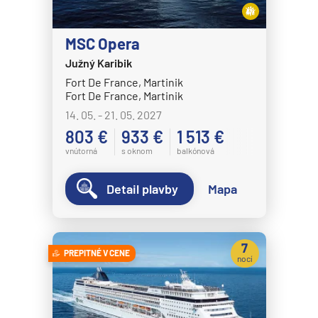
Disney Magic
Disney Treasure
MSC Opera
Južný Karibik
Disney Wish
Fort De France, Martinik
Disney Wonder
Fort De France, Martinik
Explora Journeys
14. 05. - 21. 05. 2027
803 €
933 €
1 513 €
Explora I
vnútorná
s oknom
balkónová
Explora II
Explora III
Detail plavby
Mapa
Explora IV
Explora V
7
PREPITNÉ V CENE
Explora VI
nocí
Hapag-Lloyd Cruises
HANSEATIC inspiration