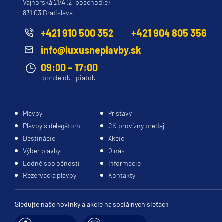
Vajnorská 21/A (2. poschodie)
831 03 Bratislava
Princess
Caribbean Princess
+421 910 500 352
+421 904 805 356
Coral Princess
info@luxusneplavby.sk
Crown Princess
09:00 – 17:00
pondelok - piatok
Diamond Princess
Discovery Princess
Plavby
Prístavy
Emerald Princess
Plavby s delegátom
CK provízny predaj
Enchanted Princess
Destinácie
Akcie
Grand Princess
Výber plavby
O nás
Lodné spoločnosti
Informácie
Island Princess
Rezervácia plavby
Kontakty
Majestic Princess
Regal Princess
Sledujte naše novinky a akcie na sociálnych sieťach
Royal Princess