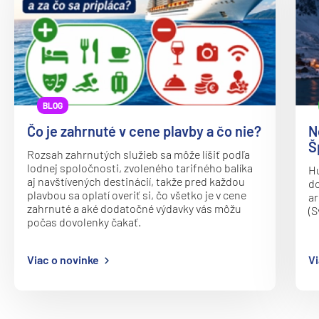
Oceania Vista
P&O
Arcadia
Arvia
Aurora
BLOG
Azura
Čo je zahrnuté v cene plavby a čo nie?
N
Š
Britannia
Rozsah zahrnutých služieb sa môže líšiť podľa
lodnej spoločnosti, zvoleného tarifného balíka
Hu
Iona
aj navštívených destinácií, takže pred každou
do
plavbou sa oplatí overiť si, čo všetko je v cene
ar
Ventura
zahrnuté a aké dodatočné výdavky vás môžu
(S
počas dovolenky čakať.
Paul Gauguin Cruises
MS Paul Gauguin
Viac o novinke
Vi
Plantours
MS Hamburg