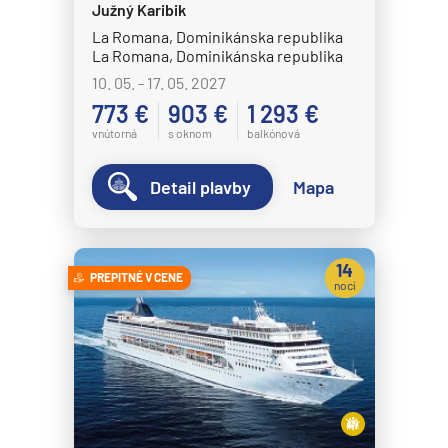
Celestyal Cruises
Južný Karibik
Celestyal Discovery
La Romana, Dominikánska republika
La Romana, Dominikánska republika
Celestyal Journey
10. 05. - 17. 05. 2027
Celestyal Olympia
773 €
903 €
1 293 €
Costa Cruises
vnútorná
s oknom
balkónová
Costa Deliziosa
Detail plavby
Mapa
Costa Diadema
Costa Fascinosa
14
Costa Favolosa
PREPITNÉ V CENE
nocí
Costa Fortuna
Costa Pacifica
Costa Serena
Costa Smeralda
Costa Toscana