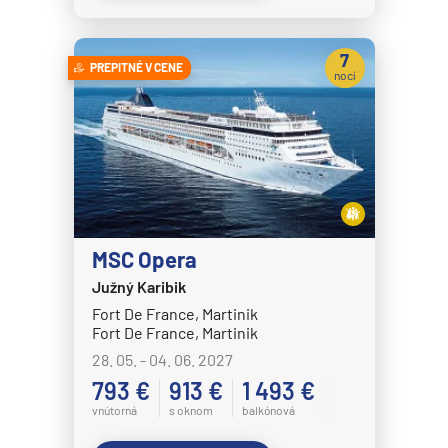
MSC Seaview
7
MSC Sinfonia
PREPITNÉ V CENE
nocí
MSC Splendida
MSC Virtuosa
MSC World America
MSC World Asia
MSC World Atlantic
MSC Opera
MSC World Europa
Južný Karibik
Norwegian Cruise Line
Fort De France, Martinik
Norwegian Aqua
Fort De France, Martinik
28. 05. - 04. 06. 2027
Norwegian Aura
793 €
913 €
1 493 €
Norwegian Bliss
vnútorná
s oknom
balkónová
Norwegian Breakaway