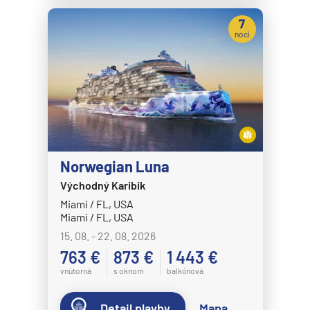
MS Nordkapp
7
MS Nordlys
nocí
MS Nordnorge
MS Nordstjernen
MS Otto Sverdrup
MS Polarlys
MS Richard With
Norwegian Luna
MS Trollfjord
Východný Karibik
MS Vesteralen
Miami / FL, USA
MSC Cruises
Miami / FL, USA
15. 08. - 22. 08. 2026
MSC Armonia
763 €
873 €
1 443 €
MSC Bellissima
vnútorná
s oknom
balkónová
MSC Divina
Detail plavby
Mapa
MSC Euribia