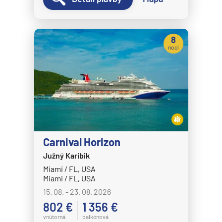
MSC Fantasia
MSC Grandiosa
8
nocí
MSC Lirica
MSC Magnifica
MSC Meraviglia
MSC Musica
MSC Opera
MSC Orchestra
Carnival Horizon
MSC Poesia
Južný Karibik
MSC Preziosa
Miami / FL, USA
Miami / FL, USA
MSC Seascape
15. 08. - 23. 08. 2026
MSC Seashore
802 €
1 356 €
MSC Seaside
vnútorná
balkónová