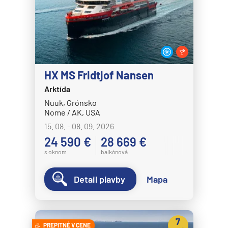
HANSEATIC nature
HANSEATIC spirit
MS Bremen
MS Europa
HX MS Fridtjof Nansen
MS Europa 2
Arktída
Holland America Line
Nuuk, Grónsko
MS Eurodam
Nome / AK, USA
15. 08. - 08. 09. 2026
MS Koningsdam
24 590 €
28 669 €
MS Nieuw Amsterdam
s oknom
balkónová
MS Nieuw Statendam
Detail plavby
Mapa
MS Noordam
MS Oosterdam
MS Rotterdam
7
PREPITNÉ V CENE