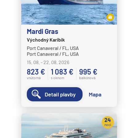
Disney Magic
Disney Treasure
Disney Wish
Mardi Gras
Disney Wonder
Východný Karibik
Port Canaveral / FL, USA
Explora Journeys
Port Canaveral / FL, USA
Explora I
15. 08. - 22. 08. 2026
Explora II
823 €
1 083 €
995 €
vnútorná
s oknom
balkónová
Explora III
Explora IV
Detail plavby
Mapa
Explora V
Explora VI
24
Hapag-Lloyd Cruises
nocí
HANSEATIC inspiration