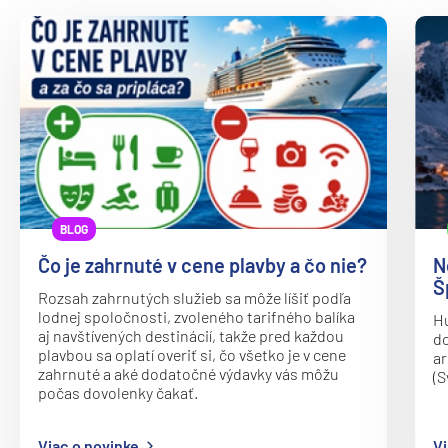
Oceania Vista
P&O
Arcadia
Arvia
Aurora
Azura
Britannia
BLOG
Iona
Čo je zahrnuté v cene plavby a čo nie?
N
Ventura
Š
Rozsah zahrnutých služieb sa môže líšiť podľa
Paul Gauguin Cruises
lodnej spoločnosti, zvoleného tarifného balíka
Hu
aj navštívených destinácií, takže pred každou
do
MS Paul Gauguin
plavbou sa oplatí overiť si, čo všetko je v cene
ar
zahrnuté a aké dodatočné výdavky vás môžu
(S
Plantours
počas dovolenky čakať.
MS Hamburg
Viac o novinke
Vi