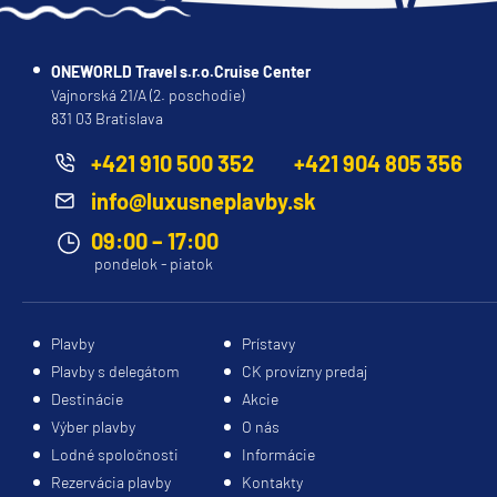
Princess
Caribbean Princess
ONEWORLD Travel s.r.o.Cruise Center
Vajnorská 21/A (2. poschodie)
Coral Princess
831 03 Bratislava
Crown Princess
+421 910 500 352
+421 904 805 356
Diamond Princess
info@luxusneplavby.sk
Discovery Princess
09:00 – 17:00
Emerald Princess
pondelok - piatok
Enchanted Princess
Grand Princess
Plavby
Prístavy
Island Princess
Plavby s delegátom
CK provízny predaj
Destinácie
Akcie
Majestic Princess
Výber plavby
O nás
Regal Princess
Lodné spoločnosti
Informácie
Rezervácia plavby
Kontakty
Royal Princess