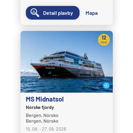
MSC Seaview
Detail plavby
Mapa
MSC Sinfonia
MSC Splendida
12
MSC Virtuosa
nocí
MSC World America
MSC World Asia
MSC World Atlantic
MSC World Europa
Norwegian Cruise Line
MS Midnatsol
Norwegian Aqua
Nórske fjordy
Norwegian Aura
Bergen, Nórsko
Norwegian Bliss
Bergen, Nórsko
Norwegian Breakaway
15. 08. - 27. 08. 2026