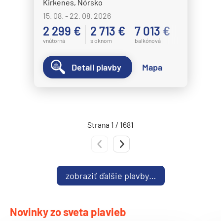
Kirkenes, Nórsko
Norwegian Spirit
15. 08. - 22. 08. 2026
Norwegian Star
2 299 €
2 713 €
7 013 €
Norwegian Sun
vnútorná
s oknom
balkónová
Norwegian Viva
Detail plavby
Mapa
Pride of America
Oceania Cruises
Oceania Allura
Oceania Insignia
Strana 1 / 1681
Oceania Marina
Predchádzajúca strana
Nasledujúca strana
Oceania Nautica
Oceania Regatta
zobraziť ďalšie plavby…
Oceania Riviera
Oceania Sirena
Novinky zo sveta plavieb