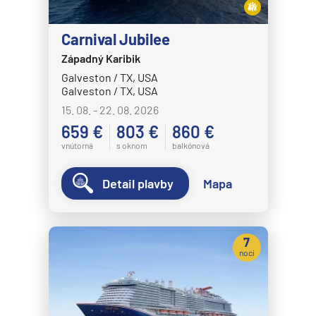
Crystal Cruises
Carnival Jubilee
Crystal Serenity
Západný Karibik
Crystal Symphony
Galveston / TX, USA
Galveston / TX, USA
Cunard Line
15. 08. - 22. 08. 2026
Queen Anne
659 €
803 €
860 €
Queen Elizabeth
vnútorná
s oknom
balkónová
Queen Mary 2
Detail plavby
Mapa
Queen Victoria
Disney Cruise Line
Disney Adventure
7
nocí
Disney Destiny
Disney Dream
Disney Fantasy