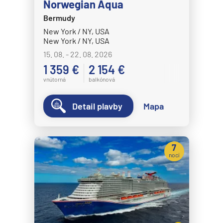
Celestyal Cruises
Norwegian Aqua
Celestyal Discovery
Bermudy
New York / NY, USA
Celestyal Journey
New York / NY, USA
Celestyal Olympia
15. 08. - 22. 08. 2026
Costa Cruises
1 359 €
2 154 €
vnútorná
balkónová
Costa Deliziosa
Costa Diadema
Detail plavby
Mapa
Costa Fascinosa
Costa Favolosa
7
Costa Fortuna
nocí
Costa Pacifica
Costa Serena
Costa Smeralda
Costa Toscana