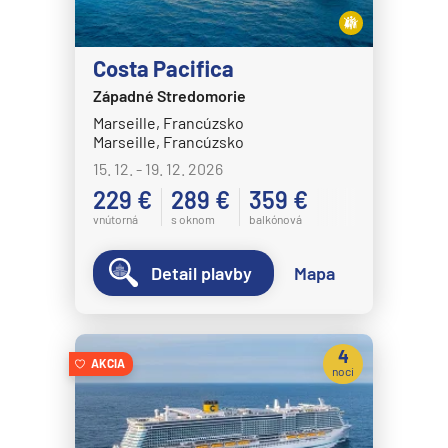
MS Volendam
MS Westerdam
Costa Pacifica
MS Zaandam
Západné Stredomorie
MS Zuiderdam
Marseille, Francúzsko
Marseille, Francúzsko
Hurtigruten
15. 12. - 19. 12. 2026
HX MS Fram
229 €
289 €
359 €
HX MS Fridtjof Nansen
vnútorná
s oknom
balkónová
HX MS Maud
Detail plavby
Mapa
HX MS Roald Amundsen
HX MS Santa Cruz II
HX MS Spitsbergen
4
AKCIA
noci
MS Kong Harald
MS Midnatsol