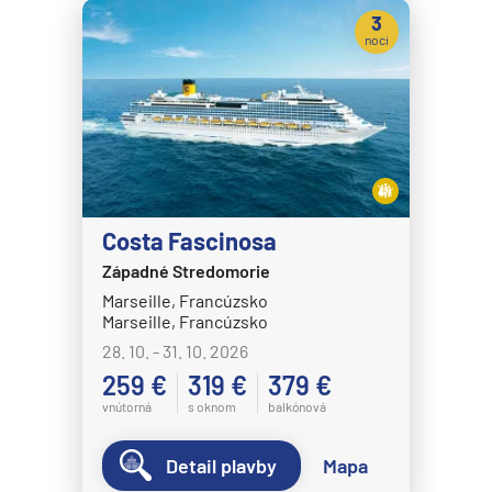
Norwegian Dawn
3
noci
Norwegian Encore
Norwegian Epic
Norwegian Escape
Norwegian Gem
Norwegian Getaway
Costa Fascinosa
Norwegian Jade
Západné Stredomorie
Norwegian Jewel
Marseille, Francúzsko
Norwegian Joy
Marseille, Francúzsko
28. 10. - 31. 10. 2026
Norwegian Luna
259 €
319 €
379 €
Norwegian Pearl
vnútorná
s oknom
balkónová
Norwegian Prima
Detail plavby
Mapa
Norwegian Sky