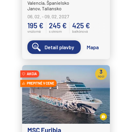
Valencia, Španielsko
Crystal Cruises
Janov, Taliansko
06. 02. - 09. 02. 2027
Crystal Serenity
195 €
245 €
425 €
Crystal Symphony
vnútorná
s oknom
balkónová
Cunard Line
Detail plavby
Mapa
Queen Anne
Queen Elizabeth
Queen Mary 2
3
AKCIA
noci
Queen Victoria
PREPITNÉ V CENE
Disney Cruise Line
Disney Adventure
Disney Destiny
Disney Dream
Disney Fantasy
MSC Euribia