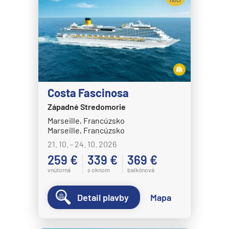
MSC Seaview
MSC Sinfonia
MSC Splendida
MSC Virtuosa
MSC World America
Costa Fascinosa
MSC World Asia
Západné Stredomorie
MSC World Atlantic
Marseille, Francúzsko
Marseille, Francúzsko
MSC World Europa
21. 10. - 24. 10. 2026
Norwegian Cruise Line
259 €
339 €
369 €
Norwegian Aqua
vnútorná
s oknom
balkónová
Norwegian Aura
Detail plavby
Mapa
Norwegian Bliss
Norwegian Breakaway