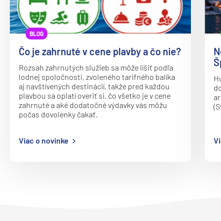
Oceania Vista
P&O
BLOG
Arcadia
Čo je zahrnuté v cene plavby a čo nie?
N
Arvia
Š
Rozsah zahrnutých služieb sa môže líšiť podľa
Aurora
lodnej spoločnosti, zvoleného tarifného balíka
Hu
aj navštívených destinácií, takže pred každou
Azura
do
plavbou sa oplatí overiť si, čo všetko je v cene
ar
Britannia
zahrnuté a aké dodatočné výdavky vás môžu
(S
počas dovolenky čakať.
Iona
Ventura
Viac o novinke
Vi
Paul Gauguin Cruises
MS Paul Gauguin
Plantours
MS Hamburg