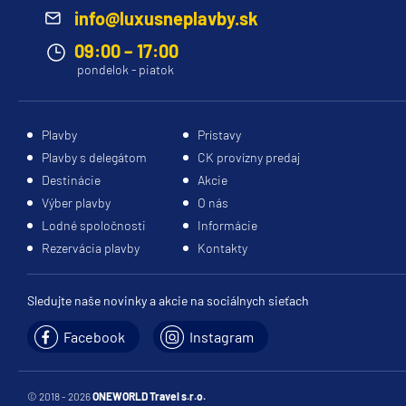
info@luxusneplavby.sk
Princess
09:00 – 17:00
Caribbean Princess
pondelok - piatok
Coral Princess
Crown Princess
Plavby
Prístavy
Diamond Princess
Plavby s delegátom
CK provízny predaj
Discovery Princess
Destinácie
Akcie
Výber plavby
O nás
Emerald Princess
Lodné spoločnosti
Informácie
Enchanted Princess
Rezervácia plavby
Kontakty
Grand Princess
Sledujte naše novinky a akcie na sociálnych sieťach
Island Princess
Majestic Princess
Facebook
Instagram
Regal Princess
Royal Princess
© 2018 - 2026
ONEWORLD Travel s.r.o.