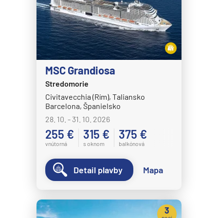
MSC Fantasia
MSC Grandiosa
MSC Lirica
MSC Magnifica
MSC Grandiosa
MSC Meraviglia
Stredomorie
Civitavecchia (Rím), Taliansko
MSC Musica
Barcelona, Španielsko
MSC Opera
28. 10. - 31. 10. 2026
MSC Orchestra
255 €
315 €
375 €
vnútorná
s oknom
balkónová
MSC Poesia
MSC Preziosa
Detail plavby
Mapa
MSC Seascape
MSC Seashore
3
MSC Seaside
noci