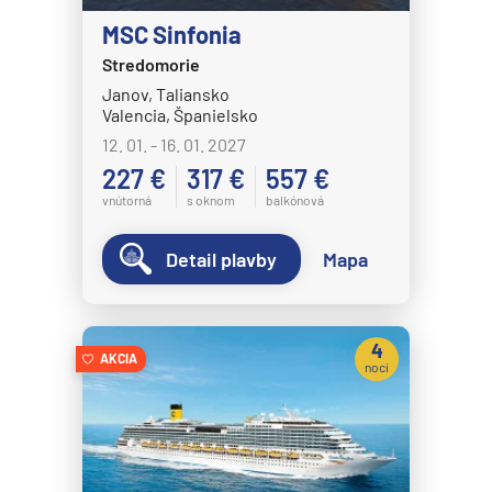
HANSEATIC nature
MSC Sinfonia
HANSEATIC spirit
Stredomorie
MS Bremen
Janov, Taliansko
Valencia, Španielsko
MS Europa
12. 01. - 16. 01. 2027
MS Europa 2
227 €
317 €
557 €
vnútorná
s oknom
balkónová
Holland America Line
MS Eurodam
Detail plavby
Mapa
MS Koningsdam
MS Nieuw Amsterdam
4
MS Nieuw Statendam
AKCIA
noci
MS Noordam
MS Oosterdam
MS Rotterdam