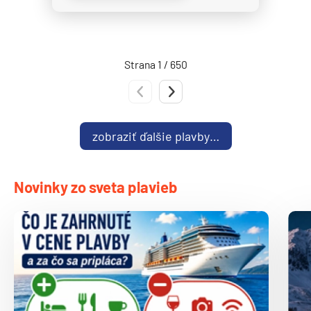
Norwegian Spirit
Norwegian Star
Norwegian Sun
Strana 1 / 650
Norwegian Viva
Predchádzajúca strana
Nasledujúca strana
Pride of America
Oceania Cruises
zobraziť ďalšie plavby…
Oceania Allura
Oceania Insignia
Novinky zo sveta plavieb
Oceania Marina
Oceania Nautica
Oceania Regatta
Oceania Riviera
Oceania Sirena