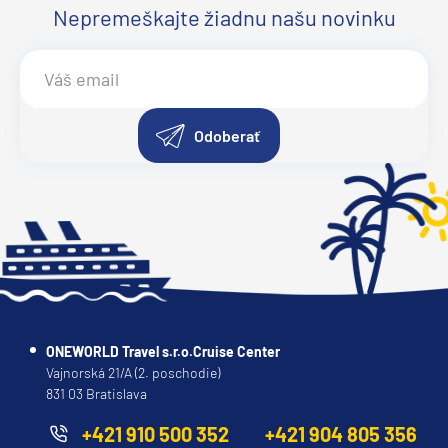
Ponant
Nepremeškajte žiadnu našu novinku
Le Bellot
Le Boreal
Le Bouganville
Odoberať
Le Champlain
Le Commandant Charcot
Le Dumont-D'Urville
Le Jacques Cartier
Le Laperouse
Le Lyrial
Le Ponant
ONEWORLD Travel s.r.o.Cruise Center
Vajnorská 21/A (2. poschodie)
Le Soleal
831 03 Bratislava
L´Austral
+421 910 500 352
+421 904 805 356
The Spirit of Ponant