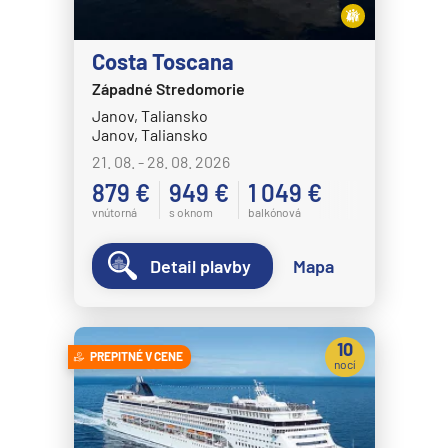
Disney Magic
Disney Treasure
Costa Toscana
Západné Stredomorie
Disney Wish
Janov, Taliansko
Disney Wonder
Janov, Taliansko
Explora Journeys
21. 08. - 28. 08. 2026
879 €
949 €
1 049 €
Explora I
vnútorná
s oknom
balkónová
Explora II
Explora III
Detail plavby
Mapa
Explora IV
Explora V
10
PREPITNÉ V CENE
Explora VI
nocí
Hapag-Lloyd Cruises
HANSEATIC inspiration