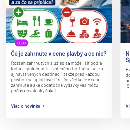
Oceania Vista
P&O
Arcadia
Arvia
Aurora
BLOG
Azura
Čo je zahrnuté v cene plavby a čo nie?
N
Š
Britannia
Rozsah zahrnutých služieb sa môže líšiť podľa
lodnej spoločnosti, zvoleného tarifného balíka
Hu
Iona
aj navštívených destinácií, takže pred každou
do
plavbou sa oplatí overiť si, čo všetko je v cene
ar
Ventura
zahrnuté a aké dodatočné výdavky vás môžu
(S
počas dovolenky čakať.
Paul Gauguin Cruises
MS Paul Gauguin
Viac o novinke
Vi
Plantours
MS Hamburg