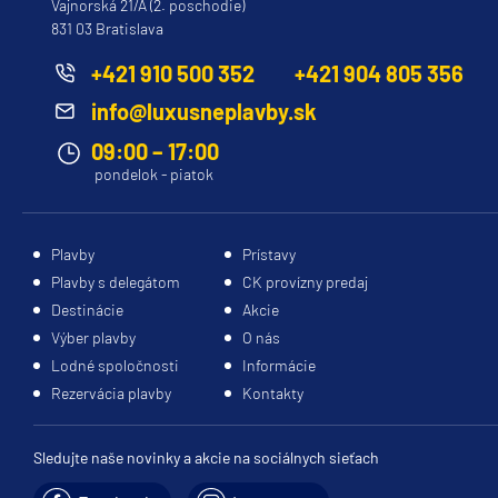
Vajnorská 21/A (2. poschodie)
831 03 Bratislava
Princess
Caribbean Princess
+421 910 500 352
+421 904 805 356
Coral Princess
info@luxusneplavby.sk
Crown Princess
09:00 – 17:00
pondelok - piatok
Diamond Princess
Discovery Princess
Plavby
Prístavy
Emerald Princess
Plavby s delegátom
CK provízny predaj
Enchanted Princess
Destinácie
Akcie
Grand Princess
Výber plavby
O nás
Lodné spoločnosti
Informácie
Island Princess
Rezervácia plavby
Kontakty
Majestic Princess
Regal Princess
Sledujte naše novinky a akcie na sociálnych sieťach
Royal Princess