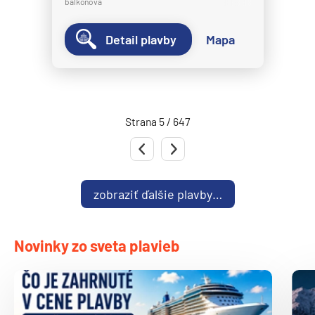
balkónová
Norwegian Spirit
Norwegian Star
Detail plavby
Mapa
Norwegian Sun
Norwegian Viva
Pride of America
Strana 5 / 647
Oceania Cruises
Predchádzajúca strana
Nasledujúca strana
Oceania Allura
Oceania Insignia
zobraziť ďalšie plavby…
Oceania Marina
Oceania Nautica
Novinky zo sveta plavieb
Oceania Regatta
Oceania Riviera
Oceania Sirena