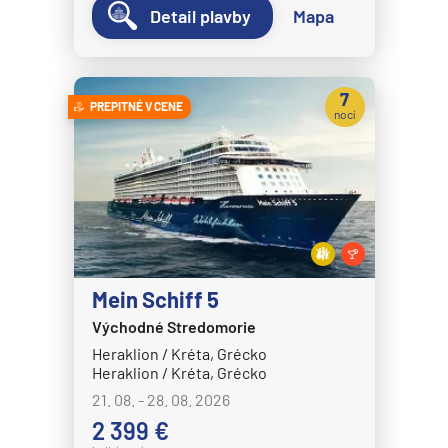
Detail plavby
Mapa
Norwegian Dawn
Norwegian Encore
Norwegian Epic
7
PREPITNÉ V CENE
nocí
Norwegian Escape
Norwegian Gem
Norwegian Getaway
Norwegian Jade
Norwegian Jewel
Norwegian Joy
Mein Schiff 5
Norwegian Luna
Východné Stredomorie
Heraklion / Kréta, Grécko
Norwegian Pearl
Heraklion / Kréta, Grécko
Norwegian Prima
21. 08. - 28. 08. 2026
2 399 €
Norwegian Sky