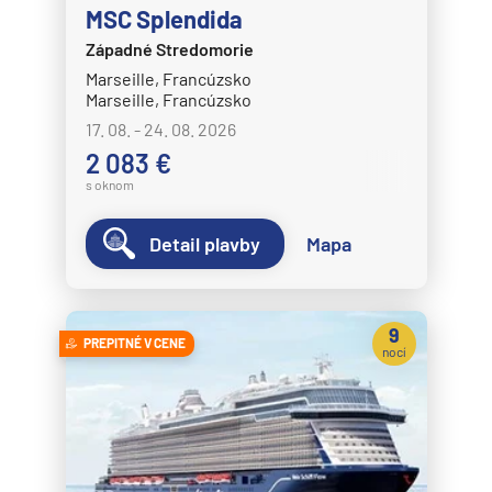
MSC Splendida
Norwegian Dawn
Západné Stredomorie
Norwegian Encore
Marseille, Francúzsko
Norwegian Epic
Marseille, Francúzsko
17. 08. - 24. 08. 2026
Norwegian Escape
2 083 €
Norwegian Gem
s oknom
Norwegian Getaway
Detail plavby
Mapa
Norwegian Jade
Norwegian Jewel
Norwegian Joy
9
PREPITNÉ V CENE
nocí
Norwegian Luna
Norwegian Pearl
Norwegian Prima
Norwegian Sky