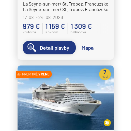
La Seyne-sur-mer/ St. Tropez, Francúzsko
MSC Seaview
La Seyne-sur-mer/ St. Tropez, Francúzsko
MSC Sinfonia
17. 08. - 24. 08. 2026
979 €
1 159 €
1 309 €
MSC Splendida
vnútorná
s oknom
balkónová
MSC Virtuosa
MSC World America
Detail plavby
Mapa
MSC World Asia
MSC World Atlantic
7
PREPITNÉ V CENE
MSC World Europa
nocí
Norwegian Cruise Line
Norwegian Aqua
Norwegian Aura
Norwegian Bliss
Norwegian Breakaway