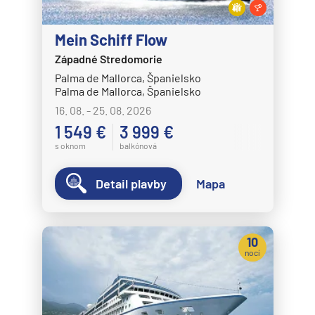
Celestyal Cruises
Celestyal Discovery
Mein Schiff Flow
Celestyal Journey
Západné Stredomorie
Celestyal Olympia
Palma de Mallorca, Španielsko
Palma de Mallorca, Španielsko
Costa Cruises
16. 08. - 25. 08. 2026
Costa Deliziosa
1 549 €
3 999 €
Costa Diadema
s oknom
balkónová
Costa Fascinosa
Detail plavby
Mapa
Costa Favolosa
Costa Fortuna
Costa Pacifica
10
nocí
Costa Serena
Costa Smeralda
Costa Toscana