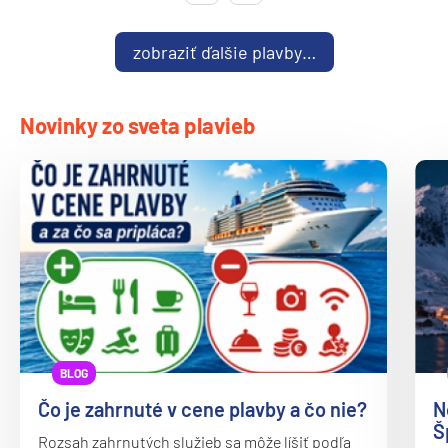
Oceania Vista
P&O
zobraziť ďalšie plavby…
Arcadia
Arvia
Novinky zo sveta plavieb
Aurora
Azura
Britannia
Iona
Ventura
Paul Gauguin Cruises
MS Paul Gauguin
BLOG
Plantours
Čo je zahrnuté v cene plavby a čo nie?
N
MS Hamburg
Š
Rozsah zahrnutých služieb sa môže líšiť podľa