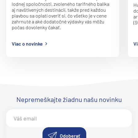
Ponant
lodnej spoločnosti, zvoleného tarifného balíka
Hu
aj navštívených destinácií, takže pred každou
do
Le Bellot
plavbou sa oplatí overiť si, čo všetko je v cene
ar
Le Boreal
zahrnuté a aké dodatočné výdavky vás môžu
(S
počas dovolenky čakať.
Le Bouganville
Le Champlain
Viac o novinke
Vi
Le Commandant Charcot
Le Dumont-D'Urville
Le Jacques Cartier
Le Laperouse
Le Lyrial
Nepremeškajte žiadnu našu novinku
Le Ponant
Le Soleal
L´Austral
Odoberať
The Spirit of Ponant