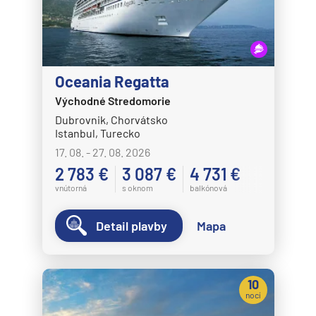
Crystal Cruises
Crystal Serenity
Crystal Symphony
Oceania Regatta
Cunard Line
Východné Stredomorie
Queen Anne
Dubrovnik, Chorvátsko
Istanbul, Turecko
Queen Elizabeth
17. 08. - 27. 08. 2026
Queen Mary 2
2 783 €
3 087 €
4 731 €
Queen Victoria
vnútorná
s oknom
balkónová
Disney Cruise Line
Detail plavby
Mapa
Disney Adventure
Disney Destiny
Disney Dream
10
nocí
Disney Fantasy