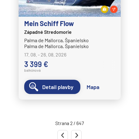
Norwegian Spirit
Norwegian Star
Mein Schiff Flow
Norwegian Sun
Západné Stredomorie
Norwegian Viva
Palma de Mallorca, Španielsko
Palma de Mallorca, Španielsko
Pride of America
17. 08. - 26. 08. 2026
Oceania Cruises
3 399 €
Oceania Allura
balkónová
Oceania Insignia
Detail plavby
Mapa
Oceania Marina
Oceania Nautica
Oceania Regatta
Oceania Riviera
Strana 2 / 647
Oceania Sirena
Predchádzajúca strana
Nasledujúca strana