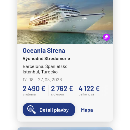
Disney Magic
Disney Treasure
Disney Wish
Disney Wonder
Explora Journeys
Oceania Sirena
Explora I
Východné Stredomorie
Explora II
Barcelona, Španielsko
Istanbul, Turecko
Explora III
17. 08. - 27. 08. 2026
Explora IV
2 490 €
2 762 €
4 122 €
vnútorná
s oknom
balkónová
Explora V
Explora VI
Detail plavby
Mapa
Hapag-Lloyd Cruises
HANSEATIC inspiration