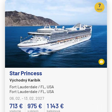
7
nocí
Star Princess
Východný Karibik
Fort Lauderdale / FL, USA
Fort Lauderdale / FL, USA
06. 02. - 13. 02. 2027
713 €
975 €
1 143 €
vnútorná
s oknom
balkónová