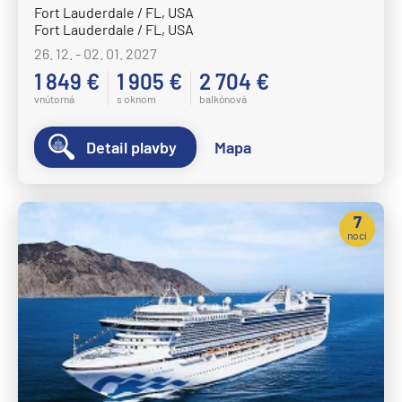
Fort Lauderdale / FL, USA
Fort Lauderdale / FL, USA
26. 12. - 02. 01. 2027
1 849 €
1 905 €
2 704 €
vnútorná
s oknom
balkónová
Detail plavby
Mapa
7
nocí