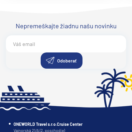
Nepremeškajte žiadnu našu novinku
Odoberať
ONEWORLD Travel s.r.o.Cruise Center
Vajnorská 21/A (2. poschodie)