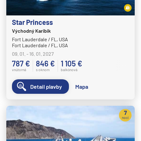
Star Princess
Východný Karibik
Fort Lauderdale / FL, USA
Fort Lauderdale / FL, USA
09. 01. - 16. 01. 2027
787 €
846 €
1 105 €
vnútorná
s oknom
balkónová
Detail plavby
Mapa
7
nocí