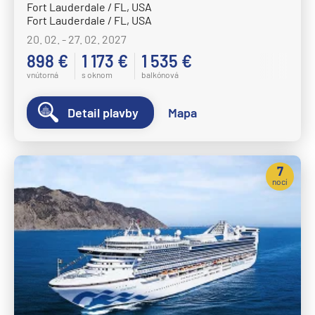
Fort Lauderdale / FL, USA
Fort Lauderdale / FL, USA
20. 02. - 27. 02. 2027
898 €
1 173 €
1 535 €
vnútorná
s oknom
balkónová
Detail plavby
Mapa
7
nocí