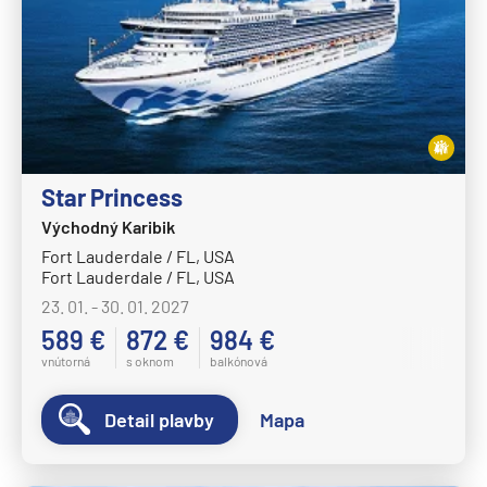
Star Princess
Východný Karibik
Fort Lauderdale / FL, USA
Fort Lauderdale / FL, USA
23. 01. - 30. 01. 2027
589 €
872 €
984 €
vnútorná
s oknom
balkónová
Detail plavby
Mapa