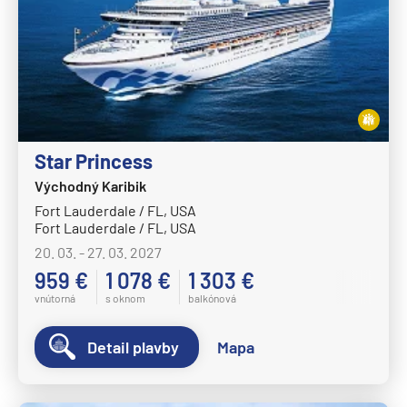
Star Princess
Východný Karibik
Fort Lauderdale / FL, USA
Fort Lauderdale / FL, USA
20. 03. - 27. 03. 2027
959 €
1 078 €
1 303 €
vnútorná
s oknom
balkónová
Detail plavby
Mapa