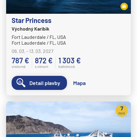
Star Princess
Východný Karibik
Fort Lauderdale / FL, USA
Fort Lauderdale / FL, USA
06. 03. - 13. 03. 2027
787 €
872 €
1 303 €
vnútorná
s oknom
balkónová
Detail plavby
Mapa
7
nocí