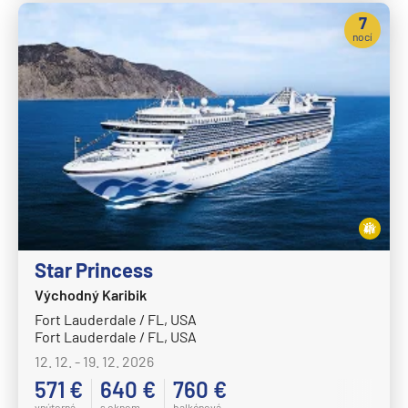
7
nocí
Star Princess
Východný Karibik
Fort Lauderdale / FL, USA
Fort Lauderdale / FL, USA
12. 12. - 19. 12. 2026
571 €
640 €
760 €
vnútorná
s oknom
balkónová