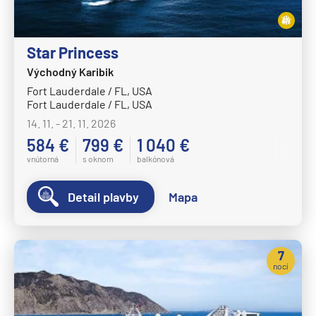
Afrika
Indický oceán
Star Princess
Seychely a Maurícius
Východný Karibik
Havaj a Južný Pacifik
Fort Lauderdale / FL, USA
Fort Lauderdale / FL, USA
Havajské ostrovy
14. 11. - 21. 11. 2026
Tahiti a Južný Pacifik
584 €
799 €
1 040 €
Repozičné plavby
vnútorná
s oknom
balkónová
Repozičné plavby
Detail plavby
Mapa
Transatlantické plavby
⇆ Panamský kanál
⇆ Pobrežie Európy
7
nocí
⇆ Suezský prieplav
Plavby okolo sveta