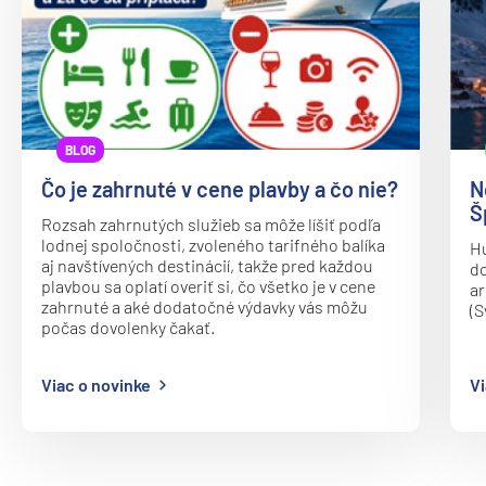
BLOG
Čo je zahrnuté v cene plavby a čo nie?
N
Š
Rozsah zahrnutých služieb sa môže líšiť podľa
lodnej spoločnosti, zvoleného tarifného balíka
Hu
aj navštívených destinácií, takže pred každou
do
plavbou sa oplatí overiť si, čo všetko je v cene
ar
zahrnuté a aké dodatočné výdavky vás môžu
(S
počas dovolenky čakať.
Viac o novinke
Vi