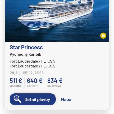
Plavba okolo sveta - segment
Plavby okolo sveta
Expedičné plavby
Antarktída
Arktída
Expedičné plavby
Star Princess
Východný Karibik
Galapágy
Fort Lauderdale / FL, USA
Fort Lauderdale / FL, USA
Potvrdiť
zrušiť výber
28. 11. - 05. 12. 2026
511 €
640 €
834 €
vnútorná
s oknom
balkónová
Detail plavby
Mapa