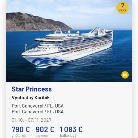
7
nocí
Star Princess
Východný Karibik
Port Canaveral / FL, USA
Port Canaveral / FL, USA
31. 10. - 07. 11. 2027
790 €
902 €
1 083 €
vnútorná
s oknom
balkónová