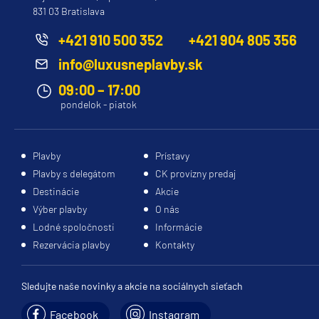
831 03 Bratislava
+421 910 500 352
+421 904 805 356
info@luxusneplavby.sk
09:00 – 17:00
pondelok - piatok
Plavby
Prístavy
Plavby s delegátom
CK provízny predaj
Destinácie
Akcie
Výber plavby
O nás
Lodné spoločnosti
Informácie
Rezervácia plavby
Kontakty
Sledujte naše novinky a akcie na sociálnych sieťach
Facebook
Instagram