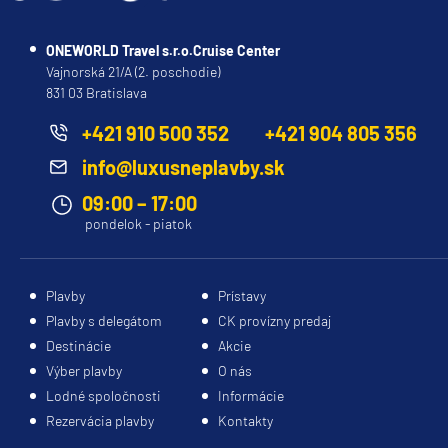
ONEWORLD Travel s.r.o.Cruise Center
Vajnorská 21/A (2. poschodie)
831 03 Bratislava
+421 910 500 352
+421 904 805 356
info@luxusneplavby.sk
09:00 – 17:00
pondelok - piatok
Plavby
Prístavy
Plavby s delegátom
CK provízny predaj
Destinácie
Akcie
Výber plavby
O nás
Lodné spoločnosti
Informácie
Rezervácia plavby
Kontakty