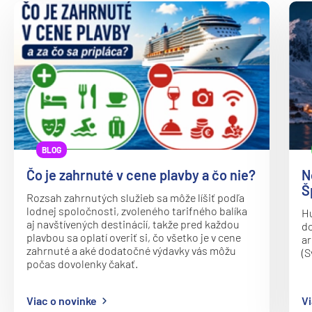
Plavba okolo sveta - segment
Plavby okolo sveta
Expedičné plavby
Antarktída
Arktída
Expedičné plavby
Galapágy
BLOG
Čo je zahrnuté v cene plavby a čo nie?
N
Potvrdiť
zrušiť výber
Š
Rozsah zahrnutých služieb sa môže líšiť podľa
lodnej spoločnosti, zvoleného tarifného balíka
Hu
aj navštívených destinácií, takže pred každou
do
plavbou sa oplatí overiť si, čo všetko je v cene
ar
zahrnuté a aké dodatočné výdavky vás môžu
(S
počas dovolenky čakať.
Viac o novinke
Vi