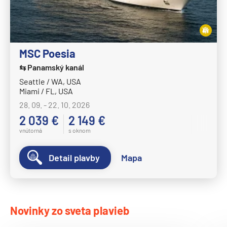
Afrika
Indický oceán
Seychely a Maurícius
MSC Poesia
Havaj a Južný Pacifik
⇆ Panamský kanál
Havajské ostrovy
Seattle / WA, USA
Miami / FL, USA
Tahiti a Južný Pacifik
28. 09. - 22. 10. 2026
Repozičné plavby
2 039 €
2 149 €
Repozičné plavby
vnútorná
s oknom
Transatlantické plavby
Detail plavby
Mapa
⇆ Panamský kanál
⇆ Pobrežie Európy
⇆ Suezský prieplav
Novinky zo sveta plavieb
Plavby okolo sveta