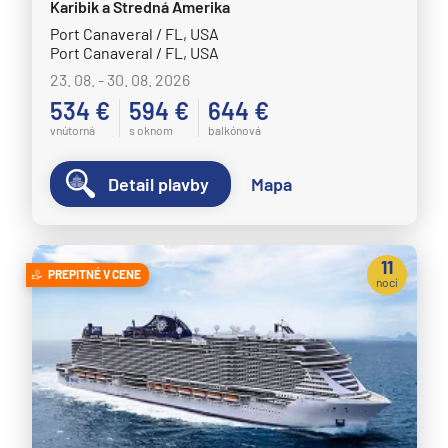
Karibik a Stredná Amerika
Port Canaveral / FL, USA
Port Canaveral / FL, USA
23. 08. - 30. 08. 2026
534 €
594 €
644 €
vnútorná
s oknom
balkónová
Detail plavby
Mapa
11
PREPITNÉ V CENE
nocí