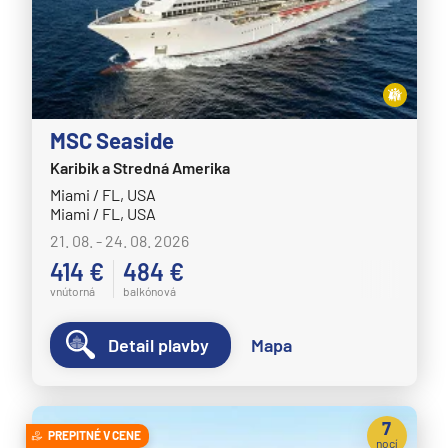
MSC Seaside
Karibik a Stredná Amerika
Miami / FL, USA
Miami / FL, USA
21. 08. - 24. 08. 2026
414 €
484 €
vnútorná
balkónová
Detail plavby
Mapa
7
PREPITNÉ V CENE
nocí