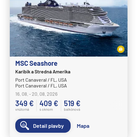
MSC Seashore
Karibik a Stredná Amerika
Port Canaveral / FL, USA
Port Canaveral / FL, USA
16. 08. - 20. 08. 2026
349 €
409 €
519 €
vnútorná
s oknom
balkónová
Detail plavby
Mapa