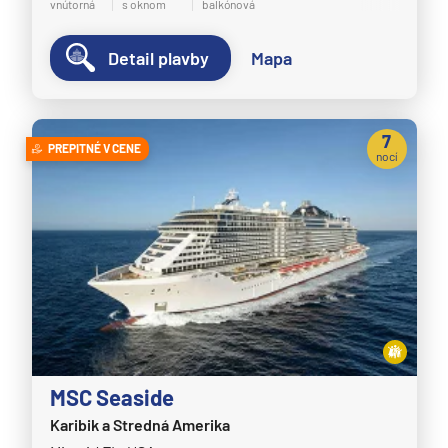
vnútorná
s oknom
balkónová
Detail plavby
Mapa
7
PREPITNÉ V CENE
nocí
MSC Seaside
Karibik a Stredná Amerika