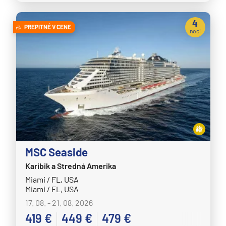
4
PREPITNÉ V CENE
noci
MSC Seaside
Karibik a Stredná Amerika
Miami / FL, USA
Miami / FL, USA
17. 08. - 21. 08. 2026
419 €
449 €
479 €