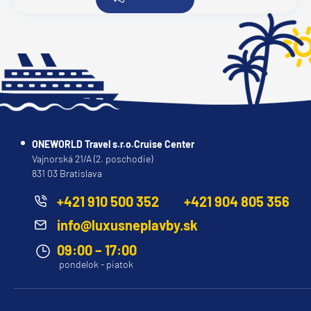
ONEWORLD Travel s.r.o.Cruise Center
Vajnorská 21/A (2. poschodie)
831 03 Bratislava
+421 910 500 352
+421 904 805 356
info@luxusneplavby.sk
09:00 – 17:00
pondelok - piatok