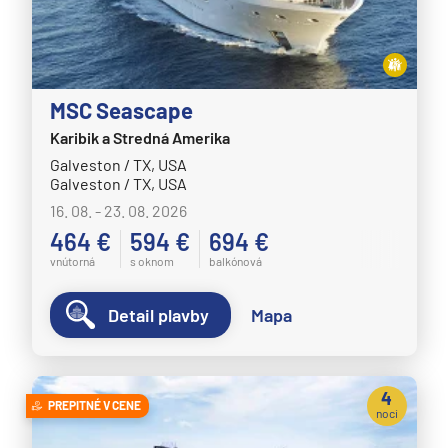
Plavba okolo sveta - segment
Plavby okolo sveta
Expedičné plavby
MSC Seascape
Antarktída
Karibik a Stredná Amerika
Arktída
Galveston / TX, USA
Expedičné plavby
Galveston / TX, USA
16. 08. - 23. 08. 2026
Galapágy
464 €
594 €
694 €
vnútorná
s oknom
balkónová
Potvrdiť
zrušiť výber
Detail plavby
Mapa
4
PREPITNÉ V CENE
noci