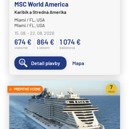
MSC World America
Afrika
Karibik a Stredná Amerika
Indický oceán
Miami / FL, USA
Seychely a Maurícius
Miami / FL, USA
15. 08. - 22. 08. 2026
Havaj a Južný Pacifik
674 €
864 €
1 074 €
Havajské ostrovy
vnútorná
s oknom
balkónová
Tahiti a Južný Pacifik
Detail plavby
Mapa
Repozičné plavby
Repozičné plavby
Transatlantické plavby
7
PREPITNÉ V CENE
nocí
⇆ Panamský kanál
⇆ Pobrežie Európy
⇆ Suezský prieplav
Plavby okolo sveta