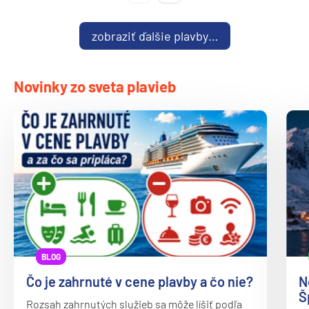
zobraziť ďalšie plavby…
Novinky zo sveta plavieb
BLOG
Čo je zahrnuté v cene plavby a čo nie?
N
Š
Rozsah zahrnutých služieb sa môže líšiť podľa