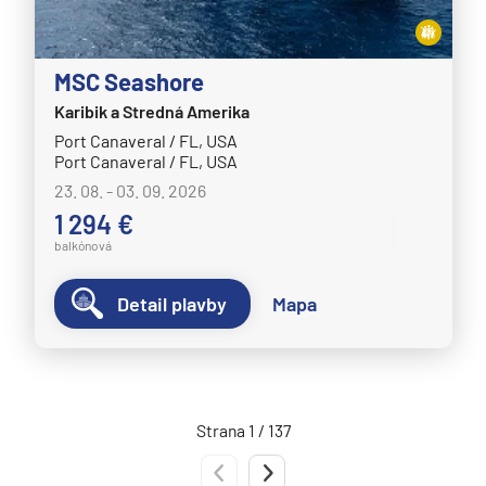
MSC Seashore
Karibik a Stredná Amerika
Port Canaveral / FL, USA
Port Canaveral / FL, USA
23. 08. - 03. 09. 2026
1 294 €
balkónová
Detail plavby
Mapa
Strana 1 / 137
Predchádzajúca strana
Nasledujúca strana