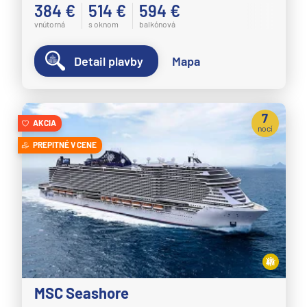
384 €
514 €
594 €
vnútorná
s oknom
balkónová
Detail plavby
Mapa
7
AKCIA
nocí
PREPITNÉ V CENE
MSC Seashore