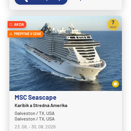
7
AKCIA
nocí
PREPITNÉ V CENE
MSC Seascape
Karibik a Stredná Amerika
Galveston / TX, USA
Galveston / TX, USA
23. 08. - 30. 08. 2026