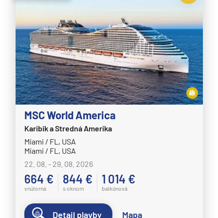
MSC World America
Karibik a Stredná Amerika
Miami / FL, USA
Miami / FL, USA
22. 08. - 29. 08. 2026
664 €
844 €
1 014 €
vnútorná
s oknom
balkónová
Detail plavby
Mapa