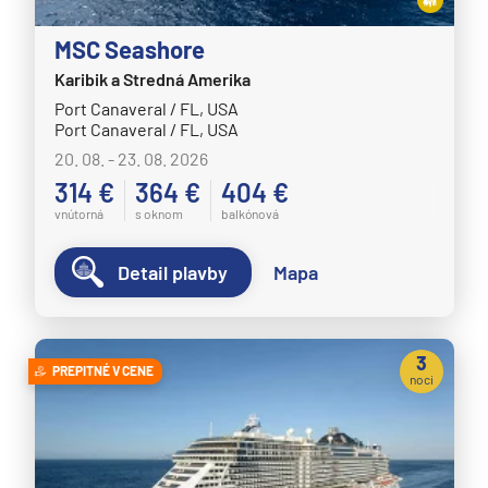
MSC Seashore
Karibik a Stredná Amerika
Port Canaveral / FL, USA
Port Canaveral / FL, USA
20. 08. - 23. 08. 2026
314 €
364 €
404 €
vnútorná
s oknom
balkónová
Detail plavby
Mapa
3
PREPITNÉ V CENE
noci