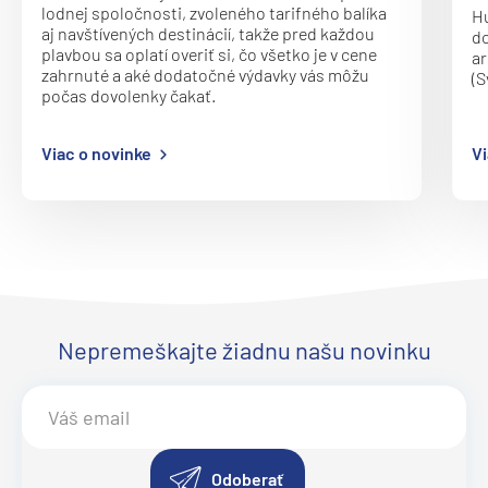
lodnej spoločnosti, zvoleného tarifného balíka
Hu
aj navštívených destinácií, takže pred každou
do
plavbou sa oplatí overiť si, čo všetko je v cene
ar
zahrnuté a aké dodatočné výdavky vás môžu
(S
počas dovolenky čakať.
Viac o novinke
Vi
Nepremeškajte žiadnu našu novinku
Odoberať