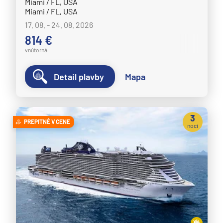
Miami / FL, USA
Miami / FL, USA
17. 08. - 24. 08. 2026
814 €
vnútorná
Detail plavby
Mapa
3
PREPITNÉ V CENE
noci