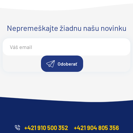
Nepremeškajte žiadnu našu novinku
Odoberať
+421 910 500 352
+421 904 805 356