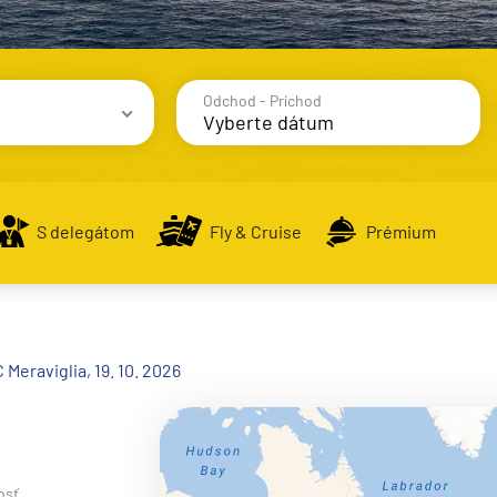
Odchod - Príchod
avy
S delegátom
Fly & Cruise
Prémium
alsko
 Meraviglia, 19. 10. 2026
e
osť