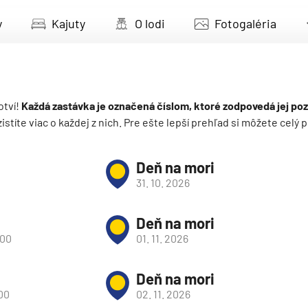
deira
y
Kajuty
O lodi
Fotogaléria
ka
otví!
Každá zastávka je označená číslom, ktoré zodpovedá jej poz
 zistíte viac o každej z nich. Pre ešte lepší prehľad si môžete cel
rika
Deň na mori
31. 10. 2026
Deň na mori
:00
01. 11. 2026
o
Deň na mori
:00
02. 11. 2026