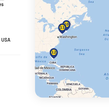
es
ie
, USA
a
ra a Maroko