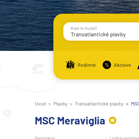
Kam to bude?
Transatlantické plavby
Destinácie
Príst
Rodinné
Akciové
Stredomorie
Stredomorie
Úvod
Plavby
Transatlantické plavby
Stredomorie a Portug
MSC
Východné Stredomori
MSC Meraviglia
Západné Stredomorie
Severná Európa
Destinácia
Lodná spoločn