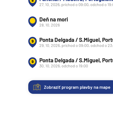
8
Afrika
27. 10. 2026, príchod o 09:00, odchod o 19
Indický oceán
Seychely a Maurícius
Deň na mori
28. 10. 2026
Havaj a Južný Pacifik
Havajské ostrovy
Ponta Delgada / S.Miguel, Por
9
Tahiti a Južný Pacifik
29. 10. 2026, príchod o 09:00, odchod o 23
Repozičné plavby
Ponta Delgada / S.Miguel, Por
Repozičné plavby
9
30. 10. 2026, odchod o 19:00
Transatlantické plavb
⇆ Panamský kanál
Zobraziť program plavby na mape
⇆ Pobrežie Európy
⇆ Suezský prieplav
Nezáväzná
Kajuty
O
Fotogaléria
Hodnotenie
rezervácia
lodi
Plavby okolo sveta
Každá
Vitajte
Spokojnosť
plavby
Plavba okolo sveta - 
loď
vo
zákazníkov