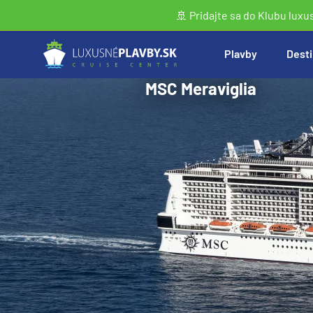
🚢 Pridajte sa do Klubu luxu
Plavby
Desti
MSC Meraviglia
Vyhľadať