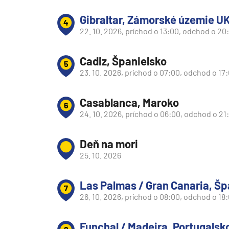
Južná Amerika
Gibraltar, Zámorské územie U
4
Južná Amerika
22. 10. 2026, príchod o 13:00, odchod o 20
Arabský polostrov
Červené more
Cadiz, Španielsko
5
23. 10. 2026, príchod o 07:00, odchod o 17
Emiráty a Perzský záliv
Ázia
Casablanca, Maroko
6
Ázia
24. 10. 2026, príchod o 06:00, odchod o 21
India
Deň na mori
Japonsko
25. 10. 2026
Juhovýchodná Ázia
Austrália a Nový Zéland
Las Palmas / Gran Canaria, Šp
7
Austrália a Nový Zélan
26. 10. 2026, príchod o 08:00, odchod o 18
Afrika a Indický oceán
Funchal / Madeira, Portugalsk