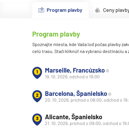
Kanárske ostrovy a Ma
Program plavby
Ceny plavb
Karibik a Stredná Ameri
Bahamy
Program plavby
Bermudy
Južný Karibik
Spoznajte miesta, kde Vaša loď počas plavby zak
celú trasu. Stačí kliknúť na vybranú destináciu a
Kalifornia a Mexiko
Karibik a Stredná Ame
Marseille, Francúzsko
1
Východný Karibik
19. 10. 2026, odchod o 19:00
Západný Karibik
Barcelona, Španielsko
Severná Amerika
2
20. 10. 2026, príchod o 08:00, odchod o 19
Aljaška
Kanada a Nové Anglick
Alicante, Španielsko
3
Západné pobrežie USA
21. 10. 2026, príchod o 09:00, odchod o 19