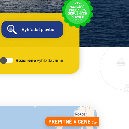
Vyhľadať plavbu
Rozšírené
vyhľadávanie
PREPITNÉ V CENE