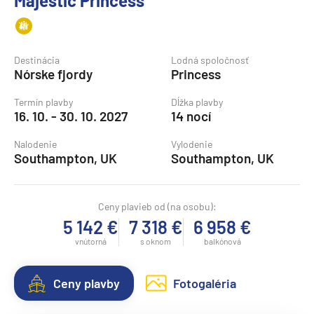
Majestic Princess
Destinácia
Lodná spoločnosť
Nórske fjordy
Princess
Termín plavby
Dĺžka plavby
16. 10. - 30. 10. 2027
14 nocí
Nalodenie
Vylodenie
Southampton, UK
Southampton, UK
Ceny plavieb od (na osobu):
5 142 €
7 318 €
6 958 €
vnútorná
s oknom
balkónová
Ceny plavby
Fotogaléria