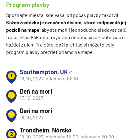
Program plavby
Spoznajte miesta, kde Vaša loď počas plavby zakotví!
Každá zastávka je označená číslom, ktoré zodpovedá jej
pozícii na mape
, aby ste mohli jednoducho sledovať celú
trasu. Stačí kliknúť na vybranú destináciu a zistíte viac o
každej z nich. Pre ešte lepší prehľad si môžete celý
program plavby prezrieť priamo na mape.
Southampton, UK
1
16. 10. 2027, odchod o 16:00
Deň na mori
17. 10. 2027
Deň na mori
18. 10. 2027
Trondheim, Nórsko
2
19. 10. 2027, príchod o 12:00, odchod o 20:00