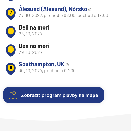
Ålesund (Alesund), Nórsko
7
27. 10. 2027, príchod o 08:00, odchod o 17:00
Deň na mori
28. 10. 2027
Deň na mori
29. 10. 2027
Southampton, UK
8
30. 10. 2027, príchod o 07:00
Zobraziť program plavby na mape
Nezáväzná
Kajuty
O
Fotogaléria
Hodnotenie
rezervácia
lodi
Každá
Vitajte
Spokojnosť
plavby
loď
vo
zákazníkov
Plavebná
Uvedené
ponúka
fotogalérii
na